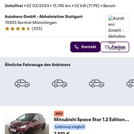
Unfallfrei
•
EZ 03/2024
•
15.745 km
•
52 kW (71 PS)
•
Benzin
Autohero GmbH - Abholstation Stuttgart
70825 Korntal-Münchingen
(
303
)
4.4 Sterne
Kontakt
Parken
Ähnliche Fahrzeuge des Anbieters
NEU
Mitsubishi Space Star 1.2 Edition
100+*NAVI*KLIMA*ALU*
Lieferung möglich
7.810 €