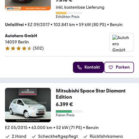
inkl. kostenlose Lieferung
Erhöhter Preis
Unfallfrei
•
EZ 09/2017
•
102.841 km
•
59 kW (80 PS)
•
Benzin
Autohero GmbH
14059 Berlin
(
502
)
4.5 Sterne
Kontakt
Parken
Mitsubishi Space Star Diamant
Edition
6.399 €
Fairer Preis
EZ 05/2015
•
63.000 km
•
52 kW (71 PS)
•
Benzin
2.Hand
Scheckheftgepflegt
Rückfahrkamera