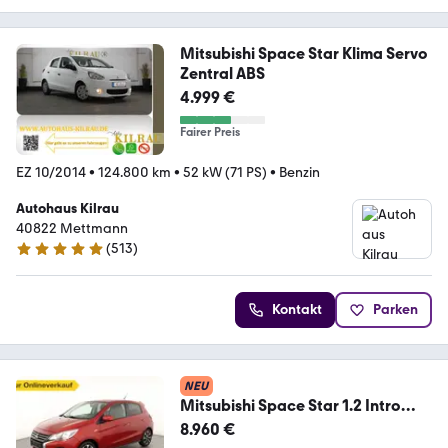
Mitsubishi Space Star Klima Servo
Zentral ABS
4.999 €
Fairer Preis
EZ 10/2014
•
124.800 km
•
52 kW (71 PS)
•
Benzin
Autohaus Kilrau
40822 Mettmann
(
513
)
5 Sterne
Kontakt
Parken
NEU
Mitsubishi Space Star 1.2 Intro
Edition+ BLUETOOTH+SHZ+
8.960 €