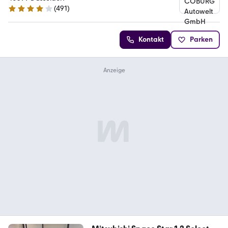
(
491
)
4.1 Sterne
Kontakt
Parken