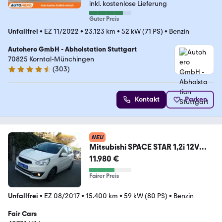
inkl. kostenlose Lieferung
Guter Preis
Unfallfrei
•
EZ 11/2022
•
23.123 km
•
52 kW (71 PS)
•
Benzin
Autohero GmbH - Abholstation Stuttgart
70825 Korntal-Münchingen
(
303
)
4.4 Sterne
Kontakt
Parken
NEU
Mitsubishi SPACE STAR 1,2i 12V
+LUXE+NAVI+AUT+PDC+FALTDAC
11.980 €
H
Fairer Preis
Unfallfrei
•
EZ 08/2017
•
15.400 km
•
59 kW (80 PS)
•
Benzin
Fair Cars