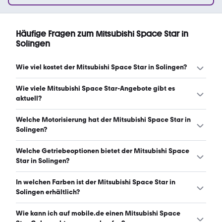
Häufige Fragen zum Mitsubishi Space Star in
Solingen
Wie viel kostet der Mitsubishi Space Star in Solingen?
Ein guter Preis für einen Mitsubishi Space Star in Solingen
Wie viele Mitsubishi Space Star-Angebote gibt es
liegt zwischen 6.174 € und 10.975 €. (Stand: 8.8.2026)
aktuell?
Es gibt insgesamt 24 Mitsubishi Space Star bei mobile.de,
Welche Motorisierung hat der Mitsubishi Space Star in
davon 24 Gebraucht- und 0 Neuwagen. (Stand:
Solingen?
8.8.2026)
Der Mitsubishi Space Star in Solingen hat Leistungen
Welche Getriebeoptionen bietet der Mitsubishi Space
zwischen 71 und 80 PS. (Stand: 8.8.2026)
Star in Solingen?
Der Mitsubishi Space Star in Solingen ist mit manuellem
In welchen Farben ist der Mitsubishi Space Star in
und automatischem Getriebe erhältlich. (Stand: 8.8.2026)
Solingen erhältlich?
Den Mitsubishi Space Star in Solingen gibt es in folgenden
Wie kann ich auf mobile.de einen Mitsubishi Space
Farben: rot, grau, weiß, schwarz, blau, silber und gelb. Die