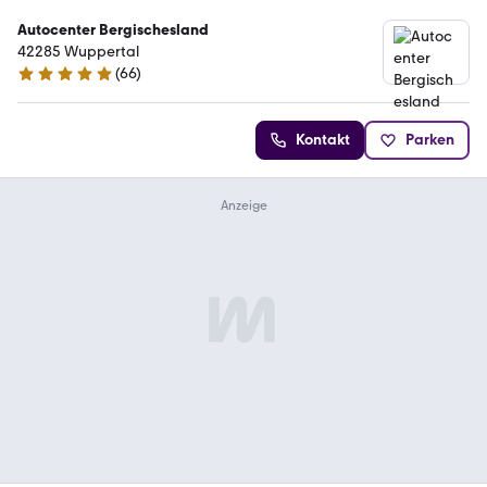
Autocenter Bergischesland
42285 Wuppertal
(
66
)
4.8 Sterne
Kontakt
Parken