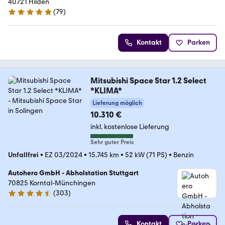
40721 Hilden
(
79
)
5 Sterne
Kontakt
Parken
Mitsubishi Space Star 1.2 Select
*KLIMA*
Lieferung möglich
10.310 €
inkl. kostenlose Lieferung
Sehr guter Preis
Unfallfrei
•
EZ 03/2024
•
15.745 km
•
52 kW (71 PS)
•
Benzin
Autohero GmbH - Abholstation Stuttgart
70825 Korntal-Münchingen
(
303
)
4.4 Sterne
Kontakt
Parken