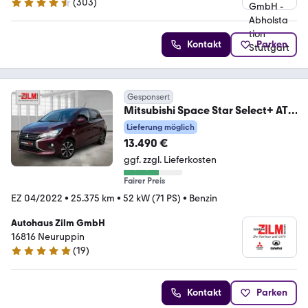
(
303
)
4.4 Sterne
Kontakt
Parken
Gesponsert
Mitsubishi Space Star Select+ AT,
ALWE, SHZ, RFK
Lieferung möglich
13.490 €
ggf. zzgl. Lieferkosten
Fairer Preis
EZ 04/2022
•
25.375 km
•
52 kW (71 PS)
•
Benzin
Autohaus Zilm GmbH
16816 Neuruppin
(
19
)
4.9 Sterne
Kontakt
Parken