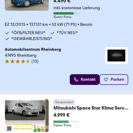
4.490 €
inkl. kostenlose Lieferung
Guter Preis
EZ 12/2015
•
137.131 km
•
52 kW (71 PS)
•
Benzin
*ÖF&FILTER NEU*
*TÜV NEU*
*GEWÄHRLEISTUNG*
Automobilzentrum Rheinberg
47495 Rheinberg
(
13
)
4.7 Sterne
Kontakt
Parken
Gesponsert
Mitsubishi Space Star Klima Servo
Zentral ABS
4.999 €
Fairer Preis