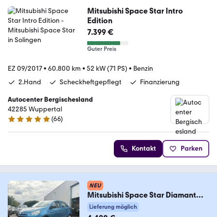
Mitsubishi Space Star Intro
Edition
7.399 €
Guter Preis
EZ 09/2017
•
60.800 km
•
52 kW (71 PS)
•
Benzin
2.Hand
Scheckheftgepflegt
Finanzierung
Autocenter Bergischesland
42285 Wuppertal
(
66
)
4.8 Sterne
Kontakt
Parken
NEU
Mitsubishi Space Star Diamant
Edition
Lieferung möglich