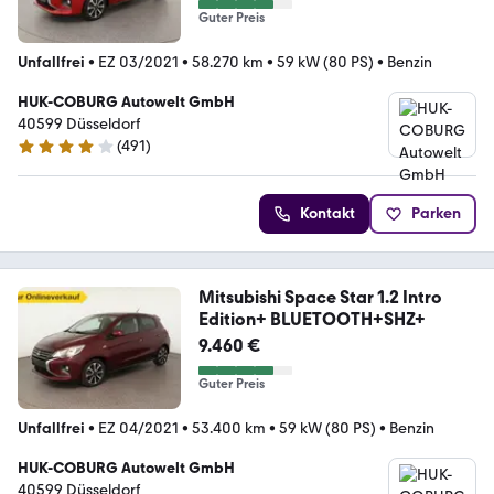
Guter Preis
Unfallfrei
•
EZ 03/2021
•
58.270 km
•
59 kW (80 PS)
•
Benzin
HUK-COBURG Autowelt GmbH
40599 Düsseldorf
(
491
)
4.1 Sterne
Kontakt
Parken
Mitsubishi Space Star 1.2 Intro
Edition+ BLUETOOTH+SHZ+
9.460 €
Guter Preis
Unfallfrei
•
EZ 04/2021
•
53.400 km
•
59 kW (80 PS)
•
Benzin
HUK-COBURG Autowelt GmbH
40599 Düsseldorf