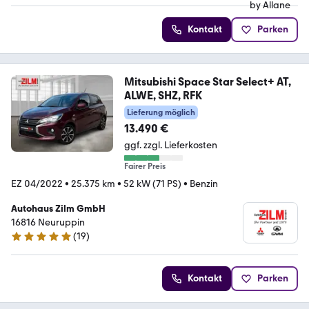
Kontakt
Parken
Mitsubishi Space Star Select+ AT,
ALWE, SHZ, RFK
Lieferung möglich
13.490 €
ggf. zzgl. Lieferkosten
Fairer Preis
EZ 04/2022
•
25.375 km
•
52 kW (71 PS)
•
Benzin
Autohaus Zilm GmbH
16816 Neuruppin
(
19
)
4.9 Sterne
Kontakt
Parken