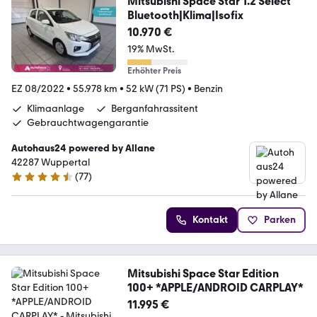
Mitsubishi Space Star 1.2 Select
Bluetooth|Klima|Isofix
10.970 €
19% MwSt.
Erhöhter Preis
EZ 08/2022
•
55.978 km
•
52 kW (71 PS)
•
Benzin
Klimaanlage
Berganfahrassitent
Gebrauchtwagengarantie
Autohaus24 powered by Allane
42287 Wuppertal
(
77
)
4.5 Sterne
Kontakt
Parken
Mitsubishi Space Star Edition
100+ *APPLE/ANDROID CARPLAY*
11.995 €