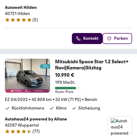
Autowelt Hilden
40721 Hilden
(
2
)
5 Sterne
Kontakt
Parken
Mitsubishi Space Star 1.2 Select+
Navi|Kamera|Sitzhzg
10.990 €
19% MwSt.
Guter Preis
EZ 04/2022
•
42.808 km
•
52 kW (71 PS)
•
Benzin
Rückfahrkamera
Klima
Sitzheizung
Autohaus24 powered by Allane
42287 Wuppertal
(
77
)
4.5 Sterne