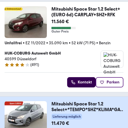
Mitsubishi Space Star 1.2 Select+
(EURO 6d) CARPLAY+SHZ+RFK
11.560 €
Guter Preis
Unfallfrei
•
EZ 11/2022
•
35.090 km
•
52 kW (71 PS)
•
Benzin
HUK-COBURG Autowelt GmbH
40599 Düsseldorf
(
491
)
4.1 Sterne
Kontakt
Parken
Mitsubishi Space Star 1.2
Select+*TEMPO*SHZ*KLIMA*GAR
ANTIE*
Lieferung möglich
11.470 €