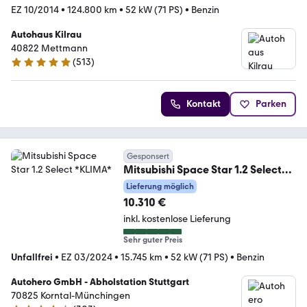
EZ 10/2014
•
124.800 km
•
52 kW (71 PS)
•
Benzin
Autohaus Kilrau
40822 Mettmann
(
513
)
5 Sterne
Kontakt
Parken
Gesponsert
Mitsubishi Space Star 1.2 Select
*KLIMA*
Lieferung möglich
10.310 €
inkl. kostenlose Lieferung
Sehr guter Preis
Unfallfrei
•
EZ 03/2024
•
15.745 km
•
52 kW (71 PS)
•
Benzin
Autohero GmbH - Abholstation Stuttgart
70825 Korntal-Münchingen