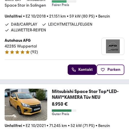
Fairer Preis
Unfallfrei
•
EZ 10/2018
•
21.151 km
•
59 kW (80 PS)
•
Benzin
DAB/CARPLAY
LEICHTMETTALLFELGEN
ALLWETTER-REIFEN
Autohaus AFG
42285 Wuppertal
(
92
)
5 Sterne
Kontakt
Parken
Mitsubishi Space Star Top*LED-
NAVI*KAMERA Tüv NEU
8.950 €
Guter Preis
Unfallfrei
•
EZ 10/2021
•
71.245 km
•
52 kW (71 PS)
•
Benzin