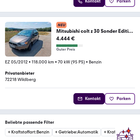
Kontakt
Parken
NEU
Mitsubishi colt z 30 Sonder Edition
35 Jahre
4.444 €
Guter Preis
EZ 05/2012
•
118.000 km
•
70 kW (95 PS)
•
Benzin
Privatanbieter
72218 Wildberg
Kontakt
Parken
Beliebte passende Filter
+
Kraftstoffart
:
Benzin
+
Getriebe
:
Automatik
+
Kraftstoffart
:
Die