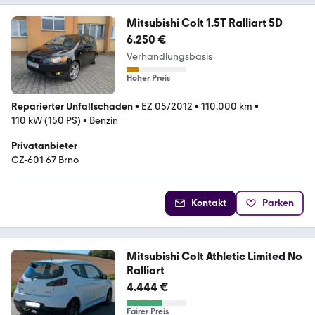
Mitsubishi Colt 1.5T Ralliart 5D
6.250 €
Verhandlungsbasis
Hoher Preis
Reparierter Unfallschaden
•
EZ 05/2012
•
110.000 km
•
110 kW (150 PS)
•
Benzin
Privatanbieter
CZ-601 67 Brno
Kontakt
Parken
Mitsubishi Colt Athletic Limited No
Ralliart
4.444 €
Fairer Preis