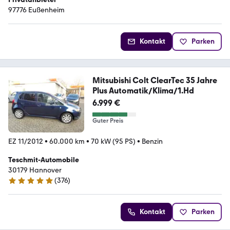
97776 Eußenheim
Kontakt
Parken
Mitsubishi Colt ClearTec 35 Jahre
Plus Automatik/Klima/1.Hd
6.999 €
Guter Preis
EZ 11/2012
•
60.000 km
•
70 kW (95 PS)
•
Benzin
Teschmit-Automobile
30179 Hannover
(
376
)
4.8 Sterne
Kontakt
Parken