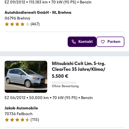
EZ 09/2012
•
115.183 km
•
70 kW (95 PS)
•
Benzin
Autohändlerwelt GmbH - NL Brehna
06796 Brehna
(
467
)
4 Sterne
Kontakt
Parken
Mitsubishi Colt Lim. 5-trg.
ClearTec 35 Jahre/Klima/
5.500 €
Ohne Bewertung
EZ 06/2012
•
50.000 km
•
70 kW (95 PS)
•
Benzin
Jakob Automobile
70736 Fellbach
(
115
)
4.6 Sterne