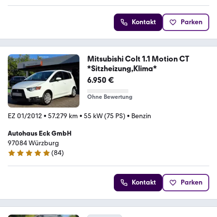
Kontakt
Parken
Mitsubishi Colt 1.1 Motion CT
*Sitzheizung,Klima*
6.950 €
Ohne Bewertung
EZ 01/2012
•
57.279 km
•
55 kW (75 PS)
•
Benzin
Autohaus Eck GmbH
97084 Würzburg
(
84
)
4.9 Sterne
Kontakt
Parken