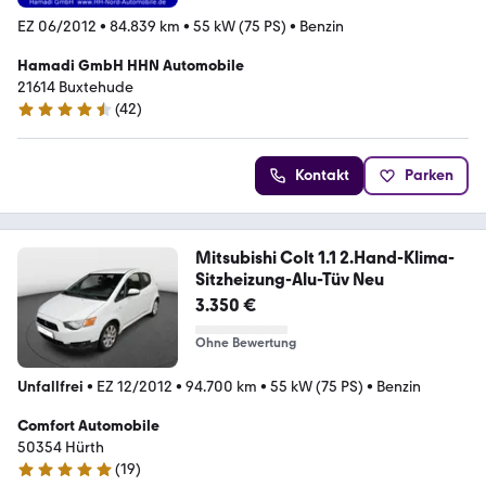
EZ 06/2012
•
84.839 km
•
55 kW (75 PS)
•
Benzin
Hamadi GmbH HHN Automobile
21614 Buxtehude
(
42
)
4.4 Sterne
Kontakt
Parken
Mitsubishi Colt 1.1 2.Hand-Klima-
Sitzheizung-Alu-Tüv Neu
3.350 €
Ohne Bewertung
Unfallfrei
•
EZ 12/2012
•
94.700 km
•
55 kW (75 PS)
•
Benzin
Comfort Automobile
50354 Hürth
(
19
)
4.8 Sterne