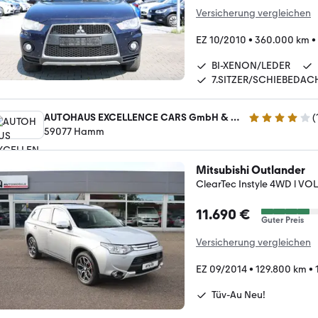
Versicherung vergleichen
EZ 10/2010
•
360.000 km
•
BI-XENON/LEDER
7.SITZER/SCHIEBEDAC
AUTOHAUS EXCELLENCE CARS GmbH & Co. KG
(
4.2 Sterne
59077 Hamm
Mitsubishi Outlander
ClearTec Instyle 4WD l VOLL
11.690 €
Guter Preis
Versicherung vergleichen
EZ 09/2014
•
129.800 km
•
Tüv-Au Neu!