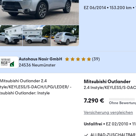
EZ 06/2014
•
153.200 km
•
Autohaus Nasir GmbH
(
39
)
4.8 Sterne
24536 Neumünster
Mitsubishi Outlander
2.4 Instyle/KEYLESS/S-D
7.290 €
Ohne Bewertun
Versicherung vergleichen
Unfallfrei
•
EZ 02/2010
•
1
ALLRAD-ZUSCHALTBAR