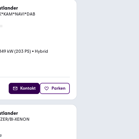
utlander
HK*KAM*NAVI*DAB
149 kW (203 PS)
•
Hybrid
Kontakt
Parken
utlander
ITZER/BI-XENON
g