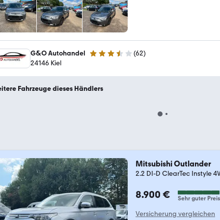
G&O Autohandel
(
62
)
3.6 Sterne
24146 Kiel
itere Fahrzeuge dieses Händlers
Mitsubishi Outlander
2.2 DI-D ClearTec Instyle 
8.900 €
Sehr guter Preis
Versicherung vergleichen