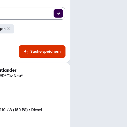
gen
Suche speichern
utlander
 4WD*Tüv Neu*
110 kW (150 PS)
•
Diesel