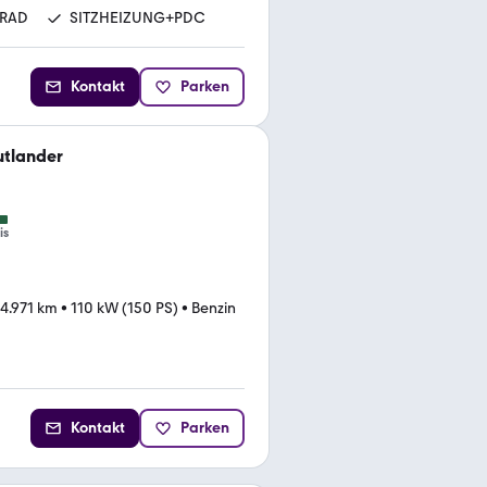
KRAD
SITZHEIZUNG+PDC
Kontakt
Parken
utlander
is
4.971 km
•
110 kW (150 PS)
•
Benzin
Kontakt
Parken