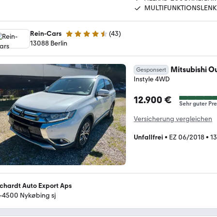
MULTIFUNKTIONSLEN
Rein-Cars
(
43
)
4.7 Sterne
13088 Berlin
Mitsubishi O
Gesponsert
Instyle 4WD
12.900 €
Sehr guter Pre
Versicherung vergleichen
Unfallfrei
•
EZ 06/2018
•
13
chardt Auto Export Aps
-4500 Nykøbing sj