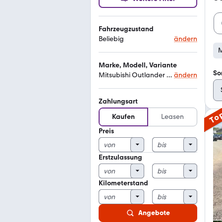
Fahrzeugzustand
Beliebig
ändern
M
Marke, Modell, Variante
So
Mitsubishi Outlander instyle
ändern
Zahlungsart
To
Kaufen
Leasen
Preis
Erstzulassung
Kilometerstand
Angebote