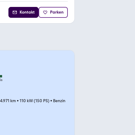
Kontakt
Parken
is
4.971 km
•
110 kW (150 PS)
•
Benzin