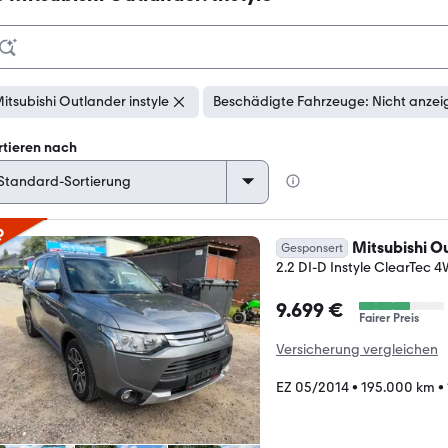
itsubishi Outlander instyle
Beschädigte Fahrzeuge: Nicht anzei
rtieren nach
p
Mitsubishi O
Gesponsert
2.2 DI-D Instyle ClearTec
9.699 €
Fairer Preis
Versicherung vergleichen
EZ 05/2014
•
195.000 km
•