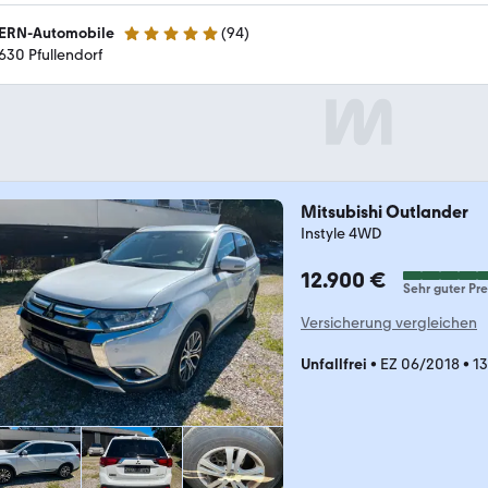
ERN-Automobile
(
94
)
4.9 Sterne
630 Pfullendorf
Mitsubishi Outlander
Instyle 4WD
12.900 €
Sehr guter Pre
Versicherung vergleichen
Unfallfrei
•
EZ 06/2018
•
13