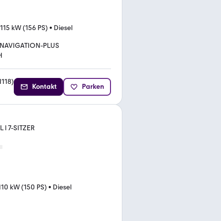
115 kW (156 PS)
•
Diesel
NAVIGATION-PLUS
H
1118
)
Kontakt
Parken
 l 7-SITZER
110 kW (150 PS)
•
Diesel