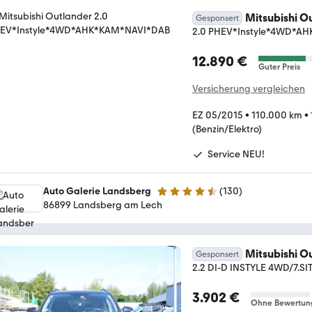
Mitsubishi O
Gesponsert
2.0 PHEV*Instyle*4WD*A
12.890 €
Guter Preis
Versicherung vergleichen
EZ 05/2015
•
110.000 km
•
(Benzin/Elektro)
Service NEU!
Auto Galerie Landsberg
(
130
)
4.4 Sterne
86899 Landsberg am Lech
Mitsubishi O
Gesponsert
2.2 DI-D INSTYLE 4WD/7.S
3.902 €
Ohne Bewertun