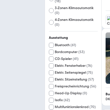
(
18
)
3-Zonen-Klimaautomatik
(
0
)
4-Zonen-Klimaautomatik
(
0
)
Ausstattung
Bluetooth
(
61
)
Bordcomputer
(
53
)
CD-Spieler
(
41
)
Elektr. Fensterheber
(
76
)
Elektr. Seitenspiegel
(
75
)
Elektr. Sitzeinstellung
(
57
)
Freisprecheinrichtung
(
56
)
Head-Up Display
(
0
)
Bu
DK
Isofix
(
62
)
Multifunktionslenkrad
(
70
)