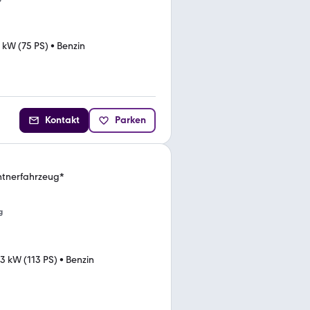
 kW (75 PS)
•
Benzin
Kontakt
Parken
ntnerfahrzeug*
g
3 kW (113 PS)
•
Benzin