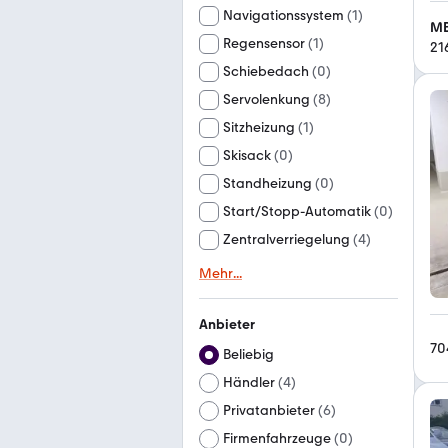
Navigationssystem
(
1
)
MB
Regensensor
(
1
)
21
Schiebedach
(
0
)
Servolenkung
(
8
)
Sitzheizung
(
1
)
Skisack
(
0
)
Standheizung
(
0
)
Start/Stopp-Automatik
(
0
)
Zentralverriegelung
(
4
)
Mehr
...
Anbieter
70
Beliebig
Händler
(
4
)
Privatanbieter
(
6
)
Firmenfahrzeuge
(
0
)