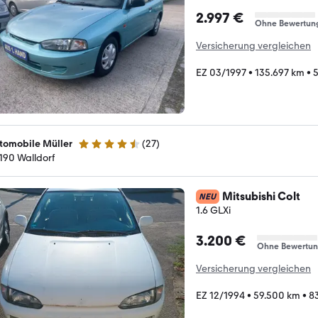
2.997 €
Ohne Bewertun
Versicherung vergleichen
EZ 03/1997
•
135.697 km
•
5
tomobile Müller
(
27
)
4.5 Sterne
190 Walldorf
Mitsubishi Colt
NEU
1.6 GLXi
3.200 €
Ohne Bewertu
Versicherung vergleichen
EZ 12/1994
•
59.500 km
•
83