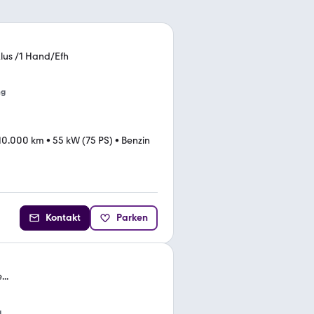
lus /1 Hand/Efh
ng
10.000 km
•
55 kW (75 PS)
•
Benzin
Kontakt
Parken
..
g