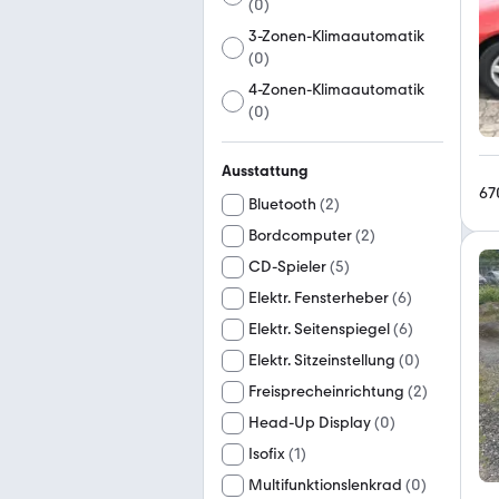
(
0
)
3-Zonen-Klimaautomatik
(
0
)
4-Zonen-Klimaautomatik
(
0
)
Ausstattung
67
Bluetooth
(
2
)
Bordcomputer
(
2
)
CD-Spieler
(
5
)
Elektr. Fensterheber
(
6
)
Elektr. Seitenspiegel
(
6
)
Elektr. Sitzeinstellung
(
0
)
Freisprecheinrichtung
(
2
)
Head-Up Display
(
0
)
Isofix
(
1
)
Multifunktionslenkrad
(
0
)