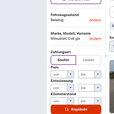
Fahrzeugzustand
Beliebig
ändern
M
Marke, Modell, Variante
So
Mitsubishi Colt glx
ändern
Zahlungsart
Kaufen
Leasen
Preis
Erstzulassung
Kilometerstand
Angebote