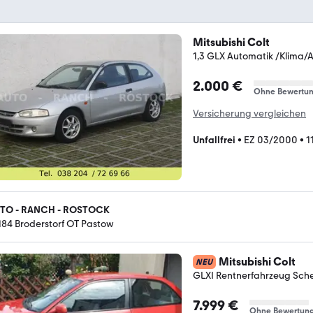
Mitsubishi Colt
1,3 GLX Automatik /Klima/A
2.000 €
Ohne Bewertu
Versicherung vergleichen
Unfallfrei
•
EZ 03/2000
•
1
TO - RANCH - ROSTOCK
184 Broderstorf OT Pastow
Mitsubishi Colt
NEU
GLXI Rentnerfahrzeug Sche.
7.999 €
Ohne Bewertun