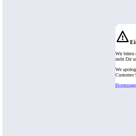
Ei
Wir bitten
steht Dir 
We apologi
Customer S
Homepag