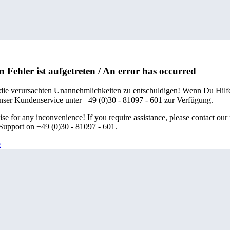
n Fehler ist aufgetreten / An error has occurred
 die verursachten Unannehmlichkeiten zu entschuldigen! Wenn Du Hilfe
unser Kundenservice unter +49 (0)30 - 81097 - 601 zur Verfügung.
se for any inconvenience! If you require assistance, please contact our
upport on +49 (0)30 - 81097 - 601.
e