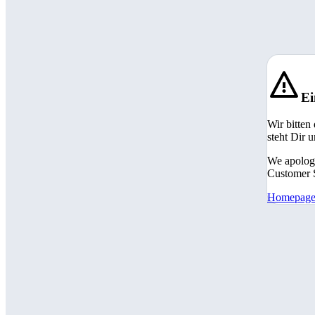
Ei
Wir bitten
steht Dir 
We apologi
Customer S
Homepag