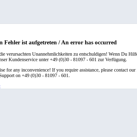
n Fehler ist aufgetreten / An error has occurred
 die verursachten Unannehmlichkeiten zu entschuldigen! Wenn Du Hilfe
unser Kundenservice unter +49 (0)30 - 81097 - 601 zur Verfügung.
se for any inconvenience! If you require assistance, please contact our
upport on +49 (0)30 - 81097 - 601.
e