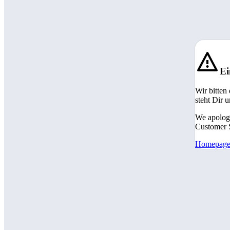
Ei
Wir bitten
steht Dir 
We apologi
Customer S
Homepag