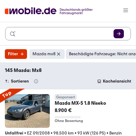
Filter
Mazda mx8
Beschädigte Fahrzeuge: Nicht anz
145 Mazda: Mx8
Sortieren
Kachelansicht
Top
Gesponsert
Mazda MX-5 1.8 Niseko
8.900 €
Ohne Bewertung
Unfallfrei
•
EZ 09/2008
•
98.500 km
•
93 kW (126 PS)
•
Benzin