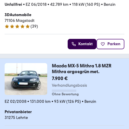
Unfallfrei
•
EZ 06/2018
•
42.789 km
•
118 kW (160 PS)
•
Benzin
3DAutomobile
71106 Magstadt
(
39
)
5 Sterne
Kontakt
Parken
Mazda MX-5 Mithra 1.8 MZR
Mithra argosgrün met.
7.900 €
Verhandlungsbasis
Ohne Bewertung
EZ 02/2008
•
131.000 km
•
93 kW (126 PS)
•
Benzin
Privatanbieter
31275 Lehrte