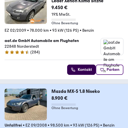
Leder Xenon Klima Sitzhe
9.450 €
19% MwSt.
Ohne Bewertung
EZ 02/2009
•
78.000 km
•
93 kW (126 PS)
•
Benzin
aaf.de GmbH Automobile am Flughafen
22848 Norderstedt
(
284
)
4.4 Sterne
Kontakt
Parken
Mazda MX-5 1.8 Niseko
8.900 €
Ohne Bewertung
Unfallfrei
•
EZ 09/2008
•
98.500 km
•
93 kW (126 PS)
•
Benzin