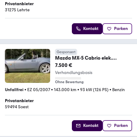
Privatanbieter
31275 Lehrte
Kontakt
Parken
Gesponsert
Mazda MX-5 Cabrio elek.
Klappdach 1,8L rostfrei Leder
7.500 €
Verhandlungsbasis
Ohne Bewertung
Unfallfrei
•
EZ 05/2007
•
143.000 km
•
93 kW (126 PS)
•
Benzin
Privatanbieter
59494 Soest
Kontakt
Parken