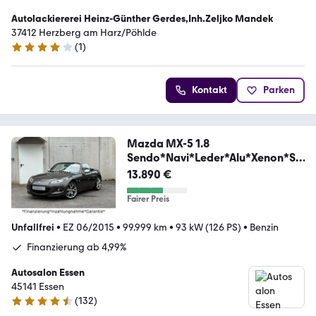
Autolackiererei Heinz-Günther Gerdes,Inh.Zeljko Mandek
37412 Herzberg am Harz/Pöhlde
(
1
)
4 Sterne
Kontakt
Parken
Mazda MX-5 1.8
Sendo*Navi*Leder*Alu*Xenon*Sit
zheizung*
13.890 €
Fairer Preis
Unfallfrei
•
EZ 06/2015
•
99.999 km
•
93 kW (126 PS)
•
Benzin
Finanzierung ab 4,99%
Autosalon Essen
45141 Essen
(
132
)
4.4 Sterne