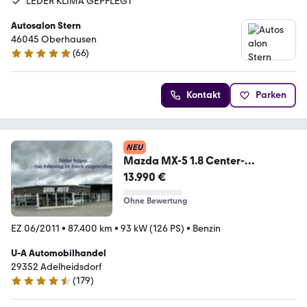
LEDER KLIMA GEPFLEGT
Autosalon Stern
46045 Oberhausen
(
66
)
4.9 Sterne
Kontakt
Parken
NEU
Mazda MX-5 1.8 Center-
Line/Leder/Sitzheizung/Bose
13.990 €
Ohne Bewertung
EZ 06/2011
•
87.400 km
•
93 kW (126 PS)
•
Benzin
U-A Automobilhandel
29352 Adelheidsdorf
(
179
)
4.5 Sterne