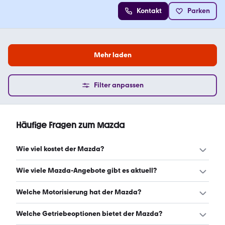
Kontakt
Parken
Mehr laden
Filter anpassen
Häufige Fragen zum Mazda
Wie viel kostet der Mazda?
Ein guter Preis für einen Mazda liegt zwischen 8.000 €
Wie viele Mazda-Angebote gibt es aktuell?
und 13.500 €. (Stand: 8.8.2026)
Es gibt insgesamt 145 Mazda bei mobile.de, davon 145
Welche Motorisierung hat der Mazda?
Gebraucht- und 0 Neuwagen. (Stand: 8.8.2026)
Der Mazda hat Leistungen zwischen 126 und 160 PS.
Welche Getriebeoptionen bietet der Mazda?
(Stand: 8.8.2026)