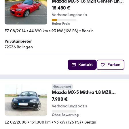
Mazda MX-5 1.8 MZR Center-Line
Center-Line
15.480 €
Verhandlungsbasis
Hoher Preis
EZ 08/2014
•
44.890 km
•
93 kW (126 PS)
•
Benzin
Privatanbieter
72336 Balingen
Kontakt
Parken
Gesponsert
Mazda MX-5 Mithra 1.8 MZR
Mithra argosgrün met.
7.900 €
Verhandlungsbasis
Ohne Bewertung
EZ 02/2008
•
131.000 km
•
93 kW (126 PS)
•
Benzin