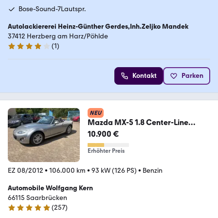
Bose-Sound-7Lautspr.
Autolackiererei Heinz-Günther Gerdes,Inh.Zeljko Mandek
37412 Herzberg am Harz/Pöhlde
(
1
)
4 Sterne
Kontakt
Parken
NEU
Mazda MX-5 1.8 Center-Line
Roadster Coupe*neuer Motor*
10.900 €
Erhöhter Preis
EZ 08/2012
•
106.000 km
•
93 kW (126 PS)
•
Benzin
Automobile Wolfgang Kern
66115 Saarbrücken
(
257
)
4.9 Sterne