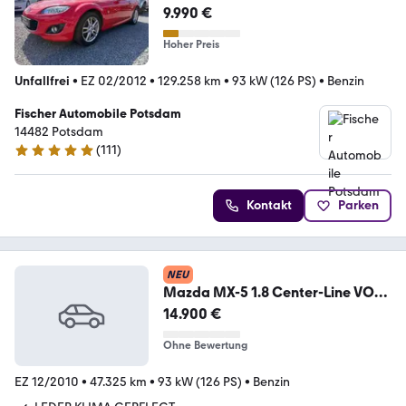
9.990 €
Hoher Preis
Unfallfrei
•
EZ 02/2012
•
129.258 km
•
93 kW (126 PS)
•
Benzin
Fischer Automobile Potsdam
14482 Potsdam
(
111
)
5 Sterne
Kontakt
Parken
NEU
Mazda MX-5 1.8 Center-Line VOLL
LEDER,KLIMAANLAGE
14.900 €
Ohne Bewertung
EZ 12/2010
•
47.325 km
•
93 kW (126 PS)
•
Benzin