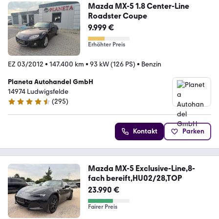
Mazda MX-5 1.8 Center-Line
Roadster Coupe
9.999 €
Erhöhter Preis
EZ 03/2012
•
147.400 km
•
93 kW (126 PS)
•
Benzin
Planeta Autohandel GmbH
14974 Ludwigsfelde
(
295
)
4.7 Sterne
Kontakt
Parken
Mazda MX-5 Exclusive-Line,8-
fach bereift,HU02/28,TOP
23.990 €
Fairer Preis