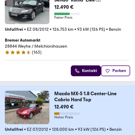
F+S*LEDER*Top-Zustand*
12.490 €
Fairer Preis
Unfallfrei
•
EZ 08/2012
•
126.753 km
•
93 kW (126 PS)
•
Benzin
Bremer Automarkt
28844 Weyhe / Melchiorshausen
(
163
)
4.7 Sterne
Kontakt
Parken
Mazda MX-5 1.8 Center-Line
Cabrio Hard Top
12.490 €
Hoher Preis
Unfallfrei
•
EZ 07/2012
•
128.000 km
•
93 kW (126 PS)
•
Benzin