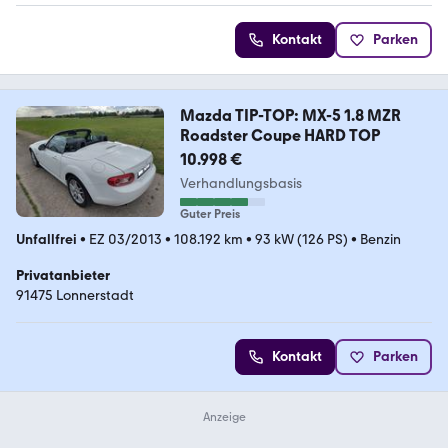
Kontakt
Parken
Mazda TIP-TOP: MX-5 1.8 MZR
Roadster Coupe HARD TOP
10.998 €
Verhandlungsbasis
Guter Preis
Unfallfrei
•
EZ 03/2013
•
108.192 km
•
93 kW (126 PS)
•
Benzin
Privatanbieter
91475 Lonnerstadt
Kontakt
Parken