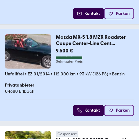
Kontakt
Parken
Mazda MX-5 1.8 MZR Roadster
Coupe Center-Line Cent...
9.500 €
Sehr guter Preis
Unfallfrei
•
EZ 01/2014
•
112.000 km
•
93 kW (126 PS)
•
Benzin
Privatanbieter
04680 Erlbach
Kontakt
Parken
Gesponsert