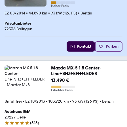
Hoher Preis
EZ 08/2014
•
44.890 km
•
93 kW (126 PS)
•
Benzin
Privatanbieter
72336 Balingen
Kontakt
Parken
Mazda MX-5 1.8 Center-
Line+SHZ+EFH+LEDER
13.490 €
Erhöhter Preis
Unfallfrei
•
EZ 10/2013
•
103.920 km
•
93 kW (126 PS)
•
Benzin
Autohaus I&M
29227 Celle
(
313
)
4.8 Sterne