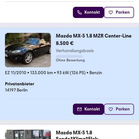
Kontakt
Parken
Mazda MX-5 1.8 MZR Center-Line
8.500 €
Verhandlungsbasis
Ohne Bewertung
EZ 11/2010
•
133.000 km
•
93 kW (126 PS)
•
Benzin
Privatanbieter
14197 Berlin
Kontakt
Parken
Mazda MX-5 1.8
Sendo*Klima*Elek-