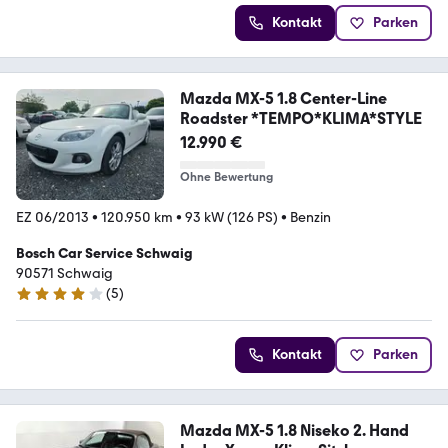
Kontakt
Parken
Mazda MX-5 1.8 Center-Line
Roadster *TEMPO*KLIMA*STYLE
12.990 €
Ohne Bewertung
EZ 06/2013
•
120.950 km
•
93 kW (126 PS)
•
Benzin
Bosch Car Service Schwaig
90571 Schwaig
(
5
)
4 Sterne
Kontakt
Parken
Mazda MX-5 1.8 Niseko 2. Hand