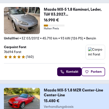
Mazda MX-5 1.8 Kaminari, Leder,
TüV 03.2027...
16.990 €
Hoher Preis
Unfallfrei
•
EZ 03/2012
•
45.710 km
•
93 kW (126 PS)
•
Benzin
Carpoint Forst
76694 Forst
(
160
)
4.8 Sterne
Kontakt
Parken
Mazda MX-5 1.8 MZR Center-Line
Center-Line
15.480 €
Verhandlungsbasis