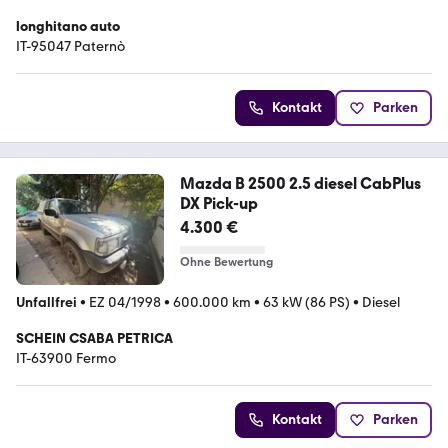
longhitano auto
IT-95047 Paternò
Kontakt
Parken
Mazda B 2500 2.5 diesel CabPlus
DX Pick-up
4.300 €
Ohne Bewertung
Unfallfrei
•
EZ 04/1998
•
600.000 km
•
63 kW (86 PS)
•
Diesel
SCHEIN CSABA PETRICA
IT-63900 Fermo
Kontakt
Parken