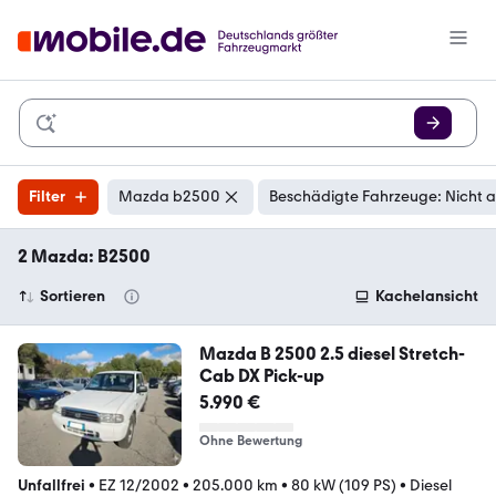
Filter
Mazda b2500
Beschädigte Fahrzeuge: Nicht 
2 Mazda: B2500
Sortieren
Kachelansicht
Mazda B 2500 2.5 diesel Stretch-
Cab DX Pick-up
5.990 €
Ohne Bewertung
Unfallfrei
•
EZ 12/2002
•
205.000 km
•
80 kW (109 PS)
•
Diesel