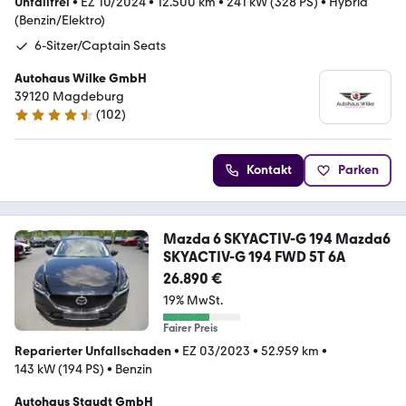
Unfallfrei
•
EZ 10/2024
•
12.500 km
•
241 kW (328 PS)
•
Hybrid
(Benzin/Elektro)
6-Sitzer/Captain Seats
Autohaus Wilke GmbH
39120 Magdeburg
(
102
)
4.5 Sterne
Kontakt
Parken
Mazda 6 SKYACTIV-G 194 Mazda6
SKYACTIV-G 194 FWD 5T 6A
26.890 €
19% MwSt.
Fairer Preis
Reparierter Unfallschaden
•
EZ 03/2023
•
52.959 km
•
143 kW (194 PS)
•
Benzin
Autohaus Staudt GmbH