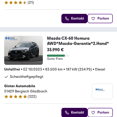
(
21
)
4.7 Sterne
Kontakt
Parken
Mazda CX-60 Homura
AWD*Mazda-Garantie*2.Hand*
35.990 €
Guter Preis
Unfallfrei
•
EZ 10/2023
•
83.500 km
•
187 kW (254 PS)
•
Diesel
Scheckheftgepflegt
Ginter Automobile
51429 ­­­Bergisch Gladbach
(
322
)
4.9 Sterne
Kontakt
Parken