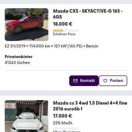
Mazda CX5 - SKYACTIVE-G 165 -
6GS
18.000 €
Erhöhter Preis
EZ 01/2019
•
114.000 km
•
121 kW (165 PS)
•
Benzin
Privatanbieter
41363 Jüchen
Kontakt
Parken
Mazda cx 3 4wd 1.5 Diesel 4x4 fine
2016 euro6b f
17.000 €
22% MwSt.