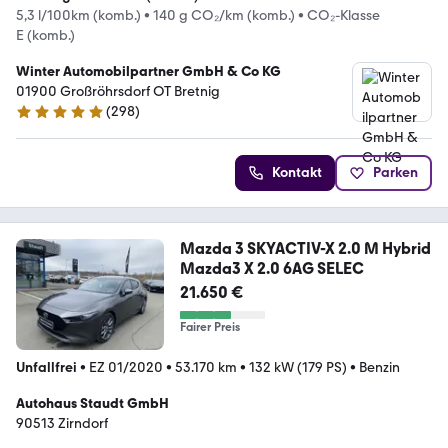
5,3 l/100km (komb.)
•
140 g CO₂/km (komb.)
•
CO₂-Klasse
E (komb.)
Winter Automobilpartner GmbH & Co KG
01900 Großröhrsdorf OT Bretnig
(
298
)
4.9 Sterne
Kontakt
Parken
Mazda 3 SKYACTIV-X 2.0 M Hybrid
Mazda3 X 2.0 6AG SELEC
21.650 €
Fairer Preis
Unfallfrei
•
EZ 01/2020
•
53.170 km
•
132 kW (179 PS)
•
Benzin
Autohaus Staudt GmbH
90513 Zirndorf