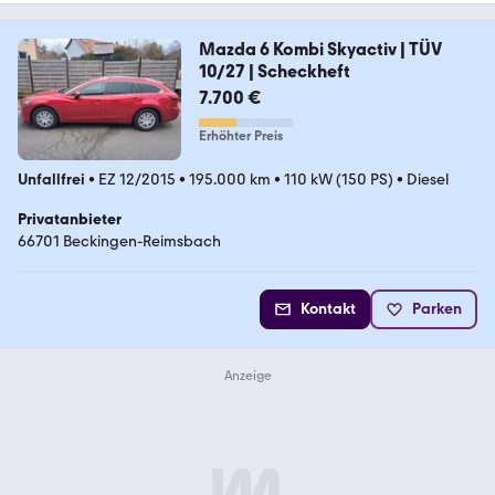
Mazda 6 Kombi Skyactiv | TÜV
10/27 | Scheckheft
7.700 €
Erhöhter Preis
Unfallfrei
•
EZ 12/2015
•
195.000 km
•
110 kW (150 PS)
•
Diesel
Privatanbieter
66701 Beckingen-Reimsbach
Kontakt
Parken