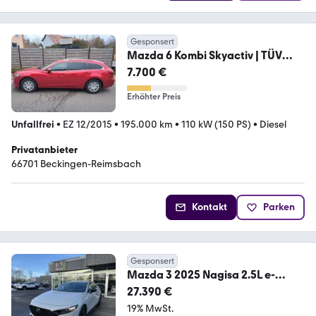
Gesponsert
Mazda 6 Kombi Skyactiv | TÜV
10/27 | Scheckheft
7.700 €
Erhöhter Preis
Unfallfrei
•
EZ 12/2015
•
195.000 km
•
110 kW (150 PS)
•
Diesel
Privatanbieter
66701 Beckingen-Reimsbach
Kontakt
Parken
Gesponsert
Mazda 3 2025 Nagisa 2.5L e-
SKYACTIV 140ps 6AT FW
27.390 €
19% MwSt.