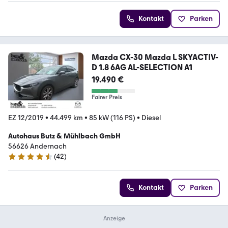
Kontakt
Parken
Mazda CX-30 Mazda L SKYACTIV-
D 1.8 6AG AL-SELECTION A1
19.490 €
Fairer Preis
EZ 12/2019
•
44.499 km
•
85 kW (116 PS)
•
Diesel
Autohaus Butz & Mühlbach GmbH
56626 Andernach
(
42
)
4.7 Sterne
Kontakt
Parken