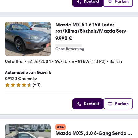
Kontakt
Parken
Mazda MX-5 1.6 16V Leder
rot/Klima/Sitzheiz/Mazda Serv
9.990 €
Ohne Bewertung
Unfallfrei
•
EZ 06/2004
•
69.780 km
•
81 kW (110 PS)
•
Benzin
Automobile Jan Gawlik
09120 Chemnitz
(
60
)
4.6 Sterne
Kontakt
Parken
NEU
Mazda MX5 , 2.0 6-Gang Sendo -