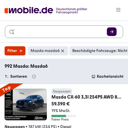
Filter
Mazda mazda6
Beschädigte Fahrzeuge: Nicht
992 Mazda: Mazda6
Sortieren
Kachelansicht
Top
Gesponsert
Mazda CX-60 3,3l 254PS AWD 8AT
Homura Plus 360°/
59.390 €
19% MwSt.
Fairer Preis
Neuwagen
•
187 kW (254 PS)
•
Diesel