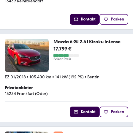
13439 Reinickendorf
Kontakt
Parken
Mazda 6 GJ 2.5 l Kizoku Intense
17.799 €
Fairer Preis
EZ 01/2018
•
105.400 km
•
141 kW (192 PS)
•
Benzin
Privatanbieter
15234 Frankfurt (Oder)
Kontakt
Parken