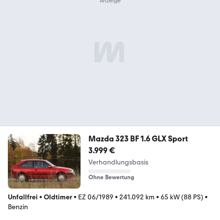
Mazda 323 BF 1.6 GLX Sport
3.999 €
Verhandlungsbasis
Ohne Bewertung
Unfallfrei
•
Oldtimer
•
EZ 06/1989
•
241.092 km
•
65 kW (88 PS)
•
Benzin