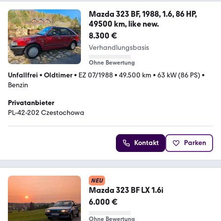
Mazda 323 BF, 1988, 1.6, 86 HP,
49500 km, like new.
8.300 €
Verhandlungsbasis
Ohne Bewertung
Unfallfrei
•
Oldtimer
•
EZ 07/1988
•
49.500 km
•
63 kW (86 PS)
•
Benzin
Privatanbieter
PL-42-202 Czestochowa
Kontakt
Parken
NEU
Mazda 323 BF LX 1.6i
6.000 €
Ohne Bewertung