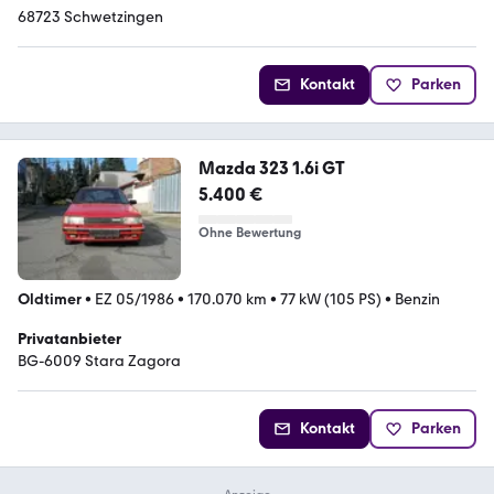
68723 Schwetzingen
Kontakt
Parken
Mazda 323 1.6i GT
5.400 €
Ohne Bewertung
Oldtimer
•
EZ 05/1986
•
170.070 km
•
77 kW (105 PS)
•
Benzin
Privatanbieter
BG-6009 Stara Zagora
Kontakt
Parken