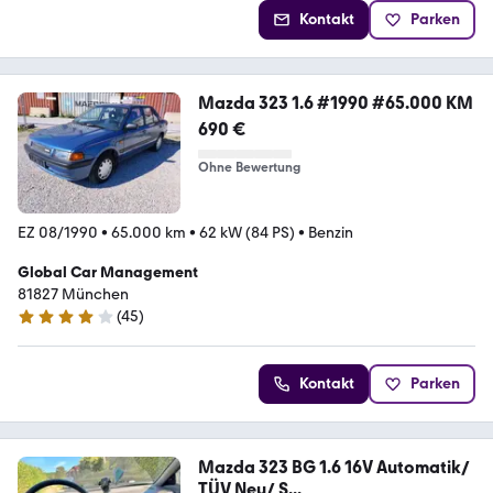
Kontakt
Parken
Mazda 323 1.6 #1990 #65.000 KM
690 €
Ohne Bewertung
EZ 08/1990
•
65.000 km
•
62 kW (84 PS)
•
Benzin
Global Car Management
81827 München
(
45
)
3.9 Sterne
Kontakt
Parken
Mazda 323 BG 1.6 16V Automatik/
TÜV Neu/ S...