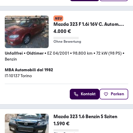
NEU
Mazda 323 F 1.6i 16V C. Autom.
ASI-CRS clima Ok
4.000 €
Ohne Bewertung
Unfallfrei
•
Oldtimer
•
EZ 04/2001
•
98.800 km
•
72 kW (98 PS)
•
Benzin
MBA Automobili dal 1982
IT-10137 Torino
Kontakt
Parken
Mazda 323 1.6 Benzin 5 Sziten
1.590 €