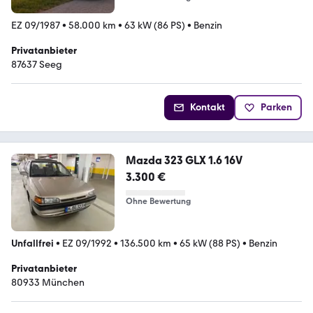
EZ 09/1987
•
58.000 km
•
63 kW (86 PS)
•
Benzin
Privatanbieter
87637 Seeg
Kontakt
Parken
Mazda 323 GLX 1.6 16V
3.300 €
Ohne Bewertung
Unfallfrei
•
EZ 09/1992
•
136.500 km
•
65 kW (88 PS)
•
Benzin
Privatanbieter
80933 München