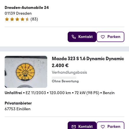
Dresden-Automobile 24
01139 Dresden
(
83
)
4.6 Sterne
Kontakt
Parken
Mazda 323 S 1.6 Dynamic Dynamic
2.400 €
Verhandlungsbasis
Ohne Bewertung
Unfallfrei
•
EZ 11/2003
•
120.000 km
•
72 kW (98 PS)
•
Benzin
Privatanbieter
67753 Einöllen
Kontakt
Parken