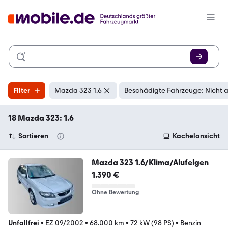
Filter
Mazda 323 1.6
Beschädigte Fahrzeuge: Nicht 
18 Mazda 323: 1.6
Sortieren
Kachelansicht
Mazda 323 1.6/Klima/Alufelgen
1.390 €
Ohne Bewertung
Unfallfrei
•
EZ 09/2002
•
68.000 km
•
72 kW (98 PS)
•
Benzin