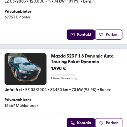
EZ 03/2003
•
120.000 km
•
74 kW (101 PS)
•
Benzin
Privatanbieter
67753 Einöllen
Kontakt
Parken
Mazda 323 F 1.6 Dynamic Auto
Touring Paket Dynamic
1.990 €
Ohne Bewertung
Unfallfrei
•
EZ 08/2002
•
87.420 km
•
70 kW (95 PS)
•
Benzin
Privatanbieter
16567 Mühlenbeck
Kontakt
Parken