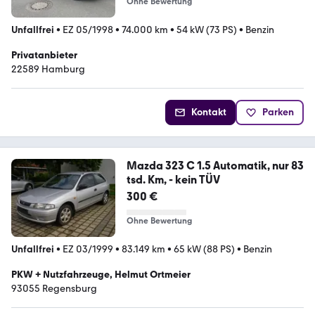
Ohne Bewertung
Unfallfrei
•
EZ 05/1998
•
74.000 km
•
54 kW (73 PS)
•
Benzin
Privatanbieter
22589 Hamburg
Kontakt
Parken
Mazda 323 C 1.5 Automatik, nur 83
tsd. Km, - kein TÜV
300 €
Ohne Bewertung
Unfallfrei
•
EZ 03/1999
•
83.149 km
•
65 kW (88 PS)
•
Benzin
PKW + Nutzfahrzeuge, Helmut Ortmeier
93055 Regensburg