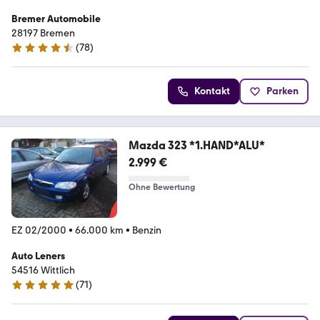
Bremer Automobile
28197 Bremen
(
78
)
4.4 Sterne
Kontakt
Parken
Mazda 323 *1.HAND*ALU*
2.999 €
Ohne Bewertung
EZ 02/2000
•
66.000 km
•
Benzin
Auto Leners
54516 Wittlich
(
71
)
5 Sterne