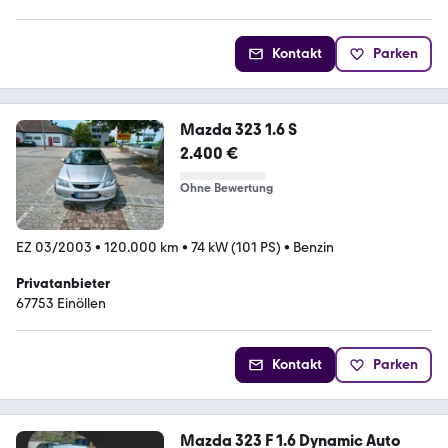
Kontakt
Parken
Mazda 323 1.6 S
2.400 €
Ohne Bewertung
EZ 03/2003
•
120.000 km
•
74 kW (101 PS)
•
Benzin
Privatanbieter
67753 Einöllen
Kontakt
Parken
Mazda 323 F 1.6 Dynamic Auto