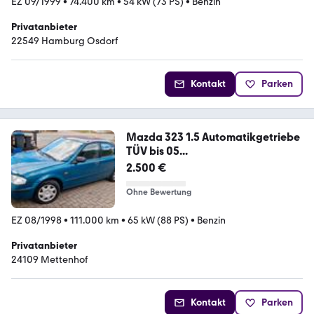
EZ 09/1999
•
74.400 km
•
54 kW (73 PS)
•
Benzin
Privatanbieter
22549 Hamburg Osdorf
Kontakt
Parken
Mazda 323 1.5 Automatikgetriebe
TÜV bis 05...
2.500 €
Ohne Bewertung
EZ 08/1998
•
111.000 km
•
65 kW (88 PS)
•
Benzin
Privatanbieter
24109 Mettenhof
Kontakt
Parken