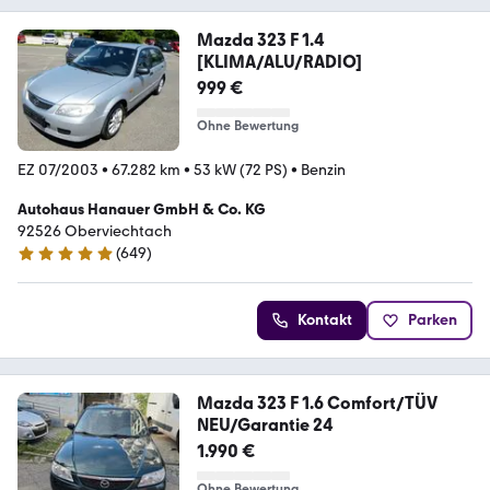
Mazda 323 F 1.4
[KLIMA/ALU/RADIO]
999 €
Ohne Bewertung
EZ 07/2003
•
67.282 km
•
53 kW (72 PS)
•
Benzin
Autohaus Hanauer GmbH & Co. KG
92526 Oberviechtach
(
649
)
4.8 Sterne
Kontakt
Parken
Mazda 323 F 1.6 Comfort/TÜV
NEU/Garantie 24
1.990 €
Ohne Bewertung