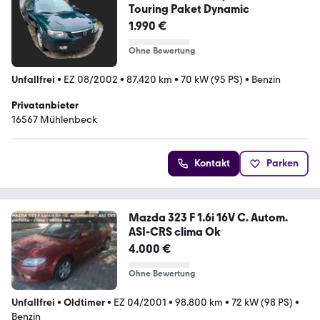
Touring Paket Dynamic
1.990 €
Ohne Bewertung
Unfallfrei
•
EZ 08/2002
•
87.420 km
•
70 kW (95 PS)
•
Benzin
Privatanbieter
16567 Mühlenbeck
Kontakt
Parken
Mazda 323 F 1.6i 16V C. Autom.
ASI-CRS clima Ok
4.000 €
Ohne Bewertung
Unfallfrei
•
Oldtimer
•
EZ 04/2001
•
98.800 km
•
72 kW (98 PS)
•
Benzin