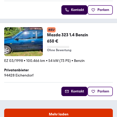
Kontakt
Parken
NEU
Mazda 323 1.4 Benzin
650 €
Ohne Bewertung
EZ 03/1998
•
100.466 km
•
54 kW (73 PS)
•
Benzin
Privatanbieter
94428 Eichendorf
Kontakt
Parken
Mehr laden