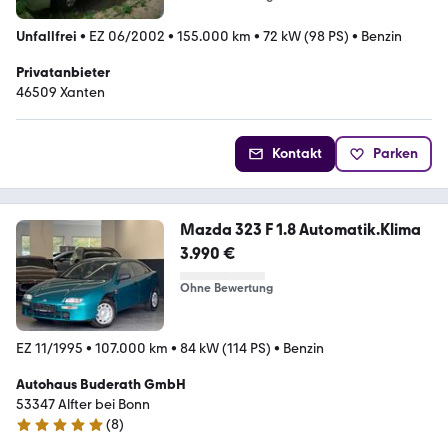
Unfallfrei
•
EZ 06/2002
•
155.000 km
•
72 kW (98 PS)
•
Benzin
Privatanbieter
46509 Xanten
Kontakt
Parken
Mazda 323 F 1.8 Automatik.Klima
3.990 €
Ohne Bewertung
EZ 11/1995
•
107.000 km
•
84 kW (114 PS)
•
Benzin
Autohaus Buderath GmbH
53347 Alfter bei Bonn
(
8
)
5 Sterne