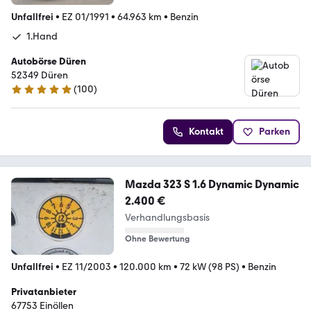
Unfallfrei
•
EZ 01/1991
•
64.963 km
•
Benzin
1.Hand
Autobörse Düren
52349 Düren
(
100
)
5 Sterne
Kontakt
Parken
Mazda 323 S 1.6 Dynamic Dynamic
2.400 €
Verhandlungsbasis
Ohne Bewertung
Unfallfrei
•
EZ 11/2003
•
120.000 km
•
72 kW (98 PS)
•
Benzin
Privatanbieter
67753 Einöllen