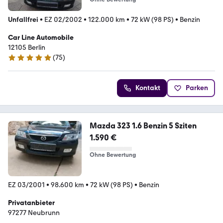
Unfallfrei
•
EZ 02/2002
•
122.000 km
•
72 kW (98 PS)
•
Benzin
Car Line Automobile
12105 Berlin
(
75
)
4.8 Sterne
Kontakt
Parken
Mazda 323 1.6 Benzin 5 Sziten
1.590 €
Ohne Bewertung
EZ 03/2001
•
98.600 km
•
72 kW (98 PS)
•
Benzin
Privatanbieter
97277 Neubrunn