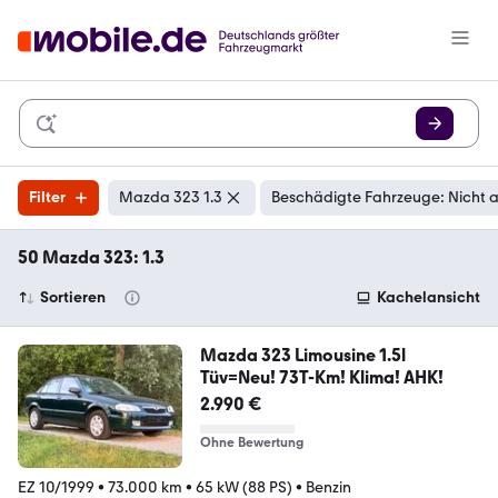
Filter
Mazda 323 1.3
Beschädigte Fahrzeuge: Nicht 
50 Mazda 323: 1.3
Sortieren
Kachelansicht
Mazda 323 Limousine 1.5l
Tüv=Neu! 73T-Km! Klima! AHK!
2.990 €
Ohne Bewertung
EZ 10/1999
•
73.000 km
•
65 kW (88 PS)
•
Benzin