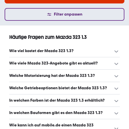
Filter anpassen
Häufige Fragen zum Mazda 323 1.3
Wie viel kostet der Mazda 323 1.3?
Ein guter Preis für einen Mazda 323 1.3 liegt zwischen
Wie viele Mazda 323-Angebote gibt es aktuell?
1.300 € und 3.837 €. (Stand: 8.8.2026)
Es gibt insgesamt 50 Mazda 323 bei mobile.de, davon 50
Welche Motorisierung hat der Mazda 323 1.3?
Gebraucht- und 0 Neuwagen. (Stand: 8.8.2026)
Der Mazda 323 1.3 hat Leistungen zwischen 63 und 124
Welche Getriebeoptionen bietet der Mazda 323 1.3?
PS. (Stand: 8.8.2026)
Der Mazda 323 1.3 ist mit manuellem und automatischem
In welchen Farben ist der Mazda 323 1.3 erhältlich?
Getriebe erhältlich. (Stand: 8.8.2026)
Den Mazda 323 1.3 gibt es in folgenden Farben: rot, silber,
In welchen Bauformen gibt es den Mazda 323 1.3?
grün, blau, grau, schwarz, braun und weiß. Die häufigste
Farbe ist rot. (Stand: 8.8.2026)
Den Mazda 323 1.3 gibt es in folgenden Bauformen:
Wie kann ich auf mobile.de einen Mazda 323