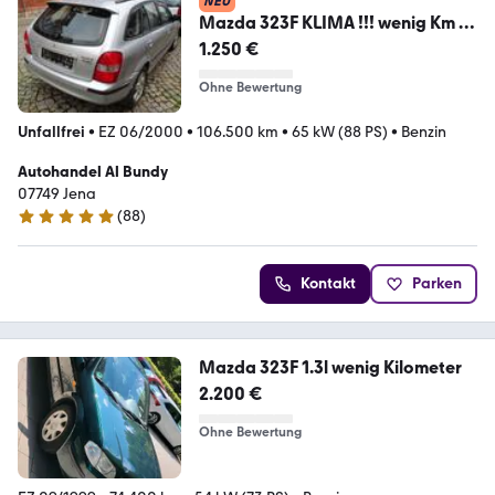
NEU
Mazda 323F KLIMA !!! wenig Km !
1250,-€ fährt gut !
1.250 €
Ohne Bewertung
Unfallfrei
•
EZ 06/2000
•
106.500 km
•
65 kW (88 PS)
•
Benzin
Autohandel Al Bundy
07749 Jena
(
88
)
5 Sterne
Kontakt
Parken
Mazda 323F 1.3l wenig Kilometer
2.200 €
Ohne Bewertung