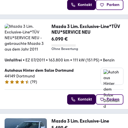
Kontakt
Parken
Mazda 3 Lim. Exclusive-Line*TÜV
NEU*SERVICE NEU
6.090 €
Ohne Bewertung
Unfallfrei
•
EZ 07/2011
•
163.800 km
•
111 kW (151 PS)
•
Benzin
Autohaus Hinter dem Salze Dortmund
44149 Dortmund
(
19
)
4.4 Sterne
Kontakt
Parken
Mazda 3 Lim. Exclusive-Line
5.490 €