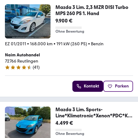
Mazda 3 Lim. 2,3 MZR DISI Turbo
MPS 260 PS 1. Hand
9.900 €
Ohne Bewertung
EZ 01/2011
•
168.000 km
•
191 kW (260 PS)
•
Benzin
Naim Autohandel
72766 Reutlingen
(
41
)
4.5 Sterne
Kontakt
Parken
Mazda 3 Lim. Sports-
Line*Klimatronic*Xenon*PDC*Key
less
4.499 €
Ohne Bewertung