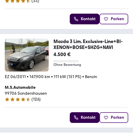
(
33
)
4.7 Sterne
Kontakt
Parken
Mazda 3 Lim. Exclusive-Line+BI-
XENON+BOSE+SHZG+NAVI
4.500 €
Ohne Bewertung
EZ 06/2011
•
147.900 km
•
111 kW (151 PS)
•
Benzin
M.S.Automobile
99706 Sondershausen
(
126
)
4.6 Sterne
Kontakt
Parken