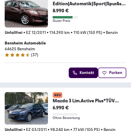
Edition|Automatik|Sport|SpurAss.|
SHZ|PDC|2.Hd|
8.990 €
Guter Preis
Unfallfrei
•
EZ 12/2011
•
114.390 km
•
110 kW (150 PS)
•
Benzin
Bensheim Automobile
64625 Bensheim
(
37
)
4.6 Sterne
Kontakt
Parken
NEU
Mazda 3 Lim.Active Plus*TÜV
neu*PDC*SHZ*TOTWINKELASSIS
6.990 €
Ohne Bewertung
Unfallfrei
•
EZ 03/2011
•
98.240 km
•
77 kW (105 PS)
•
Benzin