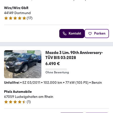
Wirz/Wirz GbR
44149 Dortmund
(
17
)
5 Sterne
Kontakt
Parken
Mazda 3 Lim. 90th Anniversary-
TÜV BIS 03:2028
6.490 €
Ohne Bewertung
Unfallfrei
•
EZ 03/2011
•
102.000 km
•
77 kW (105 PS)
•
Benzin
Pfalz Automobile
67059 Ludwigshafen am Rhein
(
1
)
4.3 Sterne