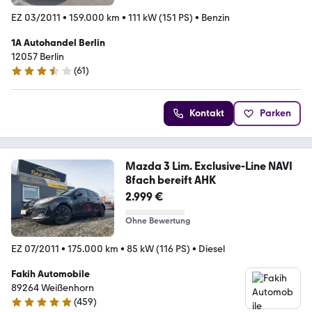
EZ 03/2011
•
159.000 km
•
111 kW (151 PS)
•
Benzin
1A Autohandel Berlin
12057 Berlin
(
61
)
3.7 Sterne
Kontakt
Parken
Mazda 3 Lim. Exclusive-Line NAVI
8fach bereift AHK
2.999 €
Ohne Bewertung
EZ 07/2011
•
175.000 km
•
85 kW (116 PS)
•
Diesel
Fakih Automobile
89264 Weißenhorn
(
459
)
5 Sterne