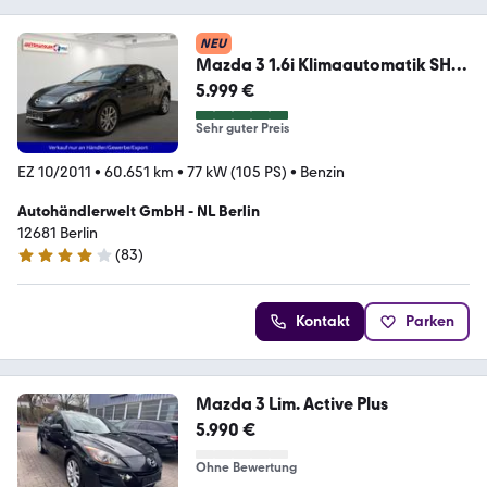
NEU
Mazda 3 1.6i Klimaautomatik SHZ
PDC
5.999 €
Sehr guter Preis
EZ 10/2011
•
60.651 km
•
77 kW (105 PS)
•
Benzin
Autohändlerwelt GmbH - NL Berlin
12681 Berlin
(
83
)
4 Sterne
Kontakt
Parken
Mazda 3 Lim. Active Plus
5.990 €
Ohne Bewertung