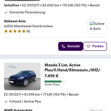
Unfallfrei
•
EZ 09/2011
•
83.000 km
•
110 kW (150 PS)
•
Benzin
Garantie-Finanzierung
Südwest Auto
66126 Altenkessel Saarbrücken
(
6
)
4.9 Sterne
Kontakt
Parken
Mazda 3 Lim. Active
Plus/II.Hand/Klimaauto./SHZ/
7.490 €
Guter Preis
EZ 09/2011
•
81.598 km
•
77 kW (105 PS)
•
Benzin
II.Hand / Active Plus
WMP-Automobile