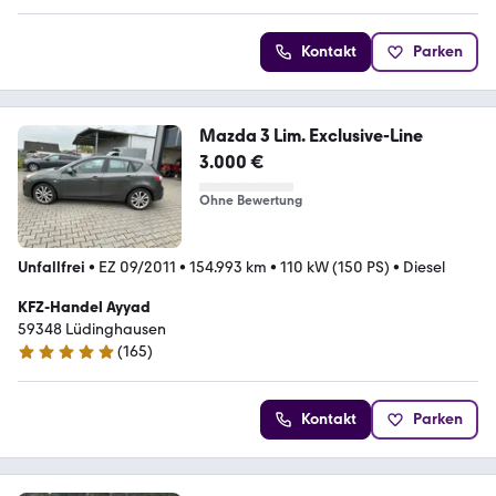
Kontakt
Parken
Mazda 3 Lim. Exclusive-Line
3.000 €
Ohne Bewertung
Unfallfrei
•
EZ 09/2011
•
154.993 km
•
110 kW (150 PS)
•
Diesel
KFZ-Handel Ayyad
59348 Lüdinghausen
(
165
)
5 Sterne
Kontakt
Parken