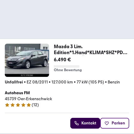
Mazda 3 Lim.
Edition*1.Hand*KLIMA*SHZ*PDC*
GEPFLEGT*TÜV
6.490 €
Ohne Bewertung
Unfallfrei
•
EZ 08/2011
•
127.000 km
•
77 kW (105 PS)
•
Benzin
Autohaus FM
45739 Oer-Erkenschwick
(
12
)
4.8 Sterne
Kontakt
Parken