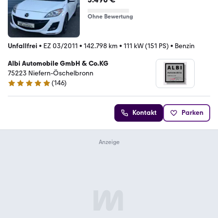
Ohne Bewertung
Unfallfrei
•
EZ 03/2011
•
142.798 km
•
111 kW (151 PS)
•
Benzin
Albi Automobile GmbH & Co.KG
75223 Niefern-Öschelbronn
(
146
)
4.8 Sterne
Kontakt
Parken