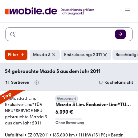
Filter
Mazda 3
Erstzulassung: 2011
Beschädigt
54 gebrauchte Mazda 3 aus dem Jahr 2011
Sortieren
Kachelansicht
Top
Gesponsert
Mazda 3 Lim. Exclusive-Line*TÜV
NEU*SERVICE NEU
6.090 €
Ohne Bewertung
Unfallfrei
•
EZ 07/2011
•
163.800 km
•
111 kW (151 PS)
•
Benzin