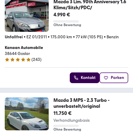
Mazda 3 Lim. 90th Anniversary 1.6
Klima/Sitzh/PDC/
4.990 €
Ohne Bewertung
Unfallfrei
•
EZ 01/2011
•
175.000 km
•
77 kW (105 PS)
•
Benzin
Kanaan Automobile
38644 Goslar
(
243
)
4.8 Sterne
Kontakt
Parken
Mazda 3 MPS - 2.3 Turbo -
unverbastelt/original
11.750 €
Verhandlungsbasis
Ohne Bewertung