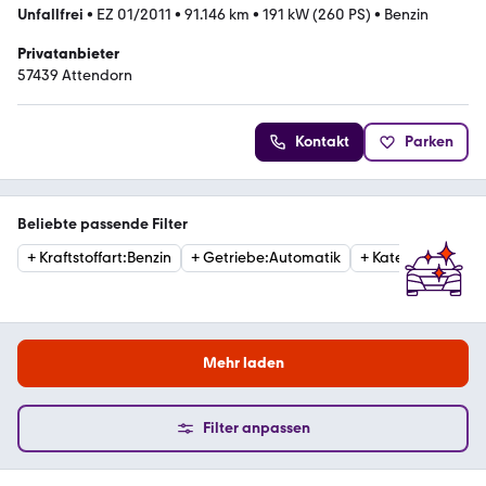
Unfallfrei
•
EZ 01/2011
•
91.146 km
•
191 kW (260 PS)
•
Benzin
Privatanbieter
57439 Attendorn
Kontakt
Parken
Beliebte passende Filter
+
Kraftstoffart
:
Benzin
+
Getriebe
:
Automatik
+
Kategorie
:
Limou
Mehr laden
Filter anpassen