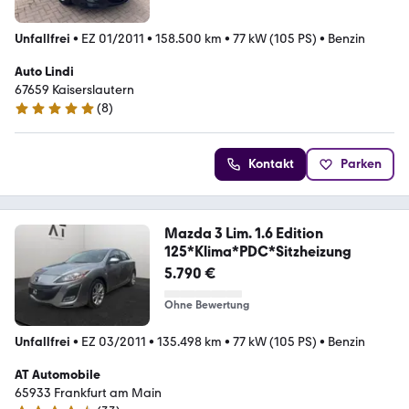
Unfallfrei
•
EZ 01/2011
•
158.500 km
•
77 kW (105 PS)
•
Benzin
Auto Lindi
67659 Kaiserslautern
(
8
)
5 Sterne
Kontakt
Parken
Mazda 3 Lim. 1.6 Edition
125*Klima*PDC*Sitzheizung
5.790 €
Ohne Bewertung
Unfallfrei
•
EZ 03/2011
•
135.498 km
•
77 kW (105 PS)
•
Benzin
AT Automobile
65933 Frankfurt am Main