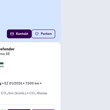
Kontakt
Parken
Defender
mic SE
eis
g
•
EZ 01/2026
•
7.500 km
•
 CO₂/km (komb.)
•
CO₂-Klasse