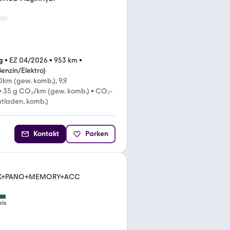
g
•
EZ 04/2026
•
953 km
•
Benzin/Elektro)
km (gew. komb.), 9,9
•
35 g CO₂/km (gew. komb.)
•
CO₂-
ntladen, komb.)
Kontakt
Parken
AHK+PANO+MEMORY+ACC
eis