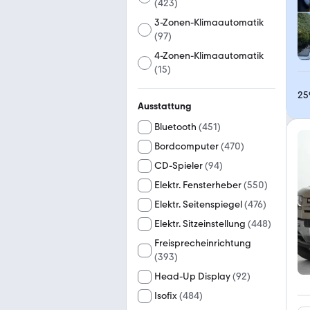
(
423
)
3-Zonen-Klimaautomatik
(
97
)
4-Zonen-Klimaautomatik
(
15
)
25
Ausstattung
Bluetooth
(
451
)
Bordcomputer
(
470
)
CD-Spieler
(
94
)
Elektr. Fensterheber
(
550
)
Elektr. Seitenspiegel
(
476
)
Elektr. Sitzeinstellung
(
448
)
Freisprecheinrichtung
(
393
)
Head-Up Display
(
92
)
Isofix
(
484
)