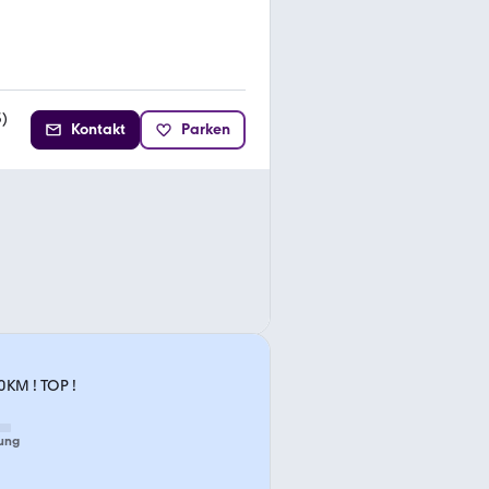
3
)
Kontakt
Parken
0KM ! TOP !
ung