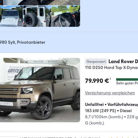
980 Sylt, Privatanbieter
Land Rover 
Gesponsert
110 D250 Hard Top X-Dyna
¹
79.990 €
Sehr guter Pr
Versicherung vergleichen
Unfallfrei
•
Vorführfahrzeu
183 kW (249 PS)
•
Diesel
8,7 l/100km (komb.)
•
228 g
G (komb.)