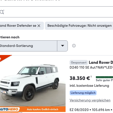
and Rover Defender se
Beschädigte Fahrzeuge: Nicht anzeigen
rtieren nach
p
Land Rover 
Gesponsert
D240 110 SE Aut.*NAV*
¹
38.350 €
Sehr guter P
inkl. kostenlose Lieferung
Lieferung möglich
Versicherung vergleichen
EZ 08/2020
•
105.696 km
•