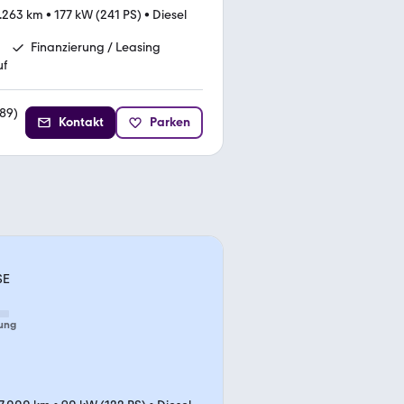
.263 km
•
177 kW (241 PS)
•
Diesel
Finanzierung / Leasing
uf
89
)
Kontakt
Parken
SE
ung