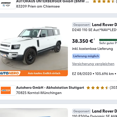
AUTOHAUS UNTERBERGER GmbH (BMW Vertragshändler)
4.4 Sterne
83209 Prien am Chiemsee
Land Rover 
Gesponsert
D240 110 SE Aut.*NAV*
¹
38.350 €
Sehr guter P
inkl. kostenlose Lieferung
Lieferung möglich
Versicherung vergleichen
EZ 08/2020
•
105.696 km
•
Autohero GmbH - Abholstation Stuttgart
(
30
4.4 Sterne
70825 Korntal-Münchingen
Land Rover 
Gesponsert
110 P300e Dynamic SE AH