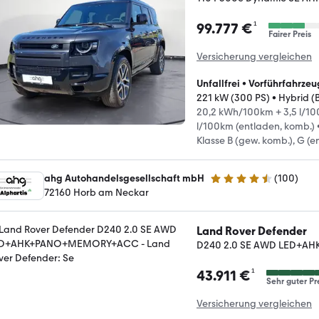
¹
99.777 €
Fairer Preis
Versicherung vergleichen
Unfallfrei
•
Vorführfahrzeu
221 kW (300 PS)
•
Hybrid (
20,2 kWh/100km + 3,5 l/100
l/100km (entladen, komb.)
Klasse B (gew. komb.), G (e
ahg Autohandelsgesellschaft mbH
(
100
)
4.6 Sterne
72160 Horb am Neckar
Land Rover Defender
D240 2.0 SE AWD LED+
¹
43.911 €
Sehr guter Pr
Versicherung vergleichen