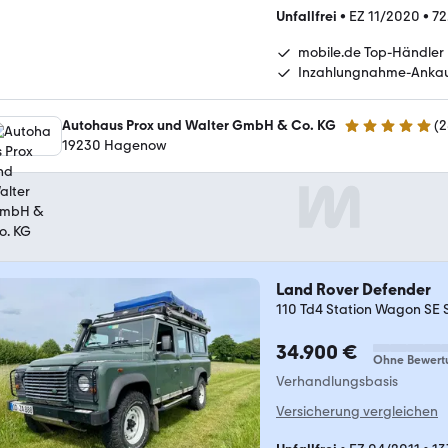
Unfallfrei
•
EZ 11/2020
•
72
mobile.de Top-Händler
Inzahlungnahme-Anka
Autohaus Prox und Walter GmbH & Co. KG
(
2
4.9 Sterne
19230 Hagenow
Land Rover Defender
110 Td4 Station Wagon SE 
34.900 €
Ohne Bewert
Verhandlungsbasis
Versicherung vergleichen