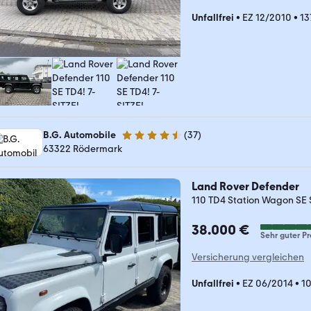
Unfallfrei
•
EZ 12/2010
•
13
B.G. Automobile
(
37
)
4.7 Sterne
63322 Rödermark
Land Rover Defender
110 TD4 Station Wagon SE 
38.000 €
Sehr guter Pr
Versicherung vergleichen
Unfallfrei
•
EZ 06/2014
•
1