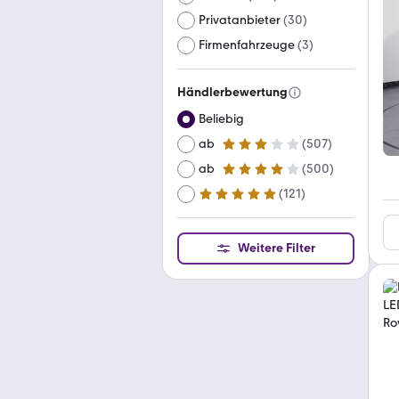
Privatanbieter
(
30
)
Firmenfahrzeuge
(
3
)
Händlerbewertung
Beliebig
ab
(
507
)
3 Sterne
ab
(
500
)
4 Sterne
(
121
)
ab
5 Sterne
Weitere Filter