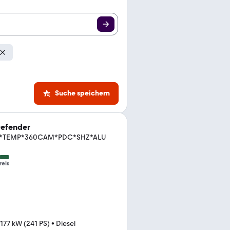
Suche speichern
Defender
LED*TEMP*360CAM*PDC*SHZ*ALU
reis
177 kW (241 PS)
•
Diesel