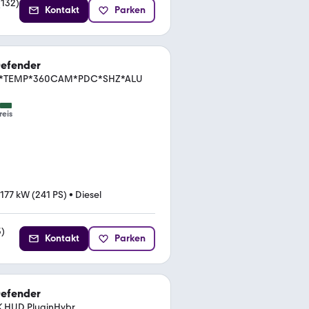
(
132
)
Kontakt
Parken
Defender
LED*TEMP*360CAM*PDC*SHZ*ALU
reis
177 kW (241 PS)
•
Diesel
3
)
Kontakt
Parken
Defender
K HUD PluginHybr