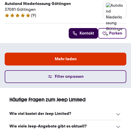
Autoland Niederlassung Göttingen
37081 Göttingen
(
9
)
5 Sterne
Kontakt
Parken
Mehr laden
Filter anpassen
Häufige Fragen zum Jeep Limited
Wie viel kostet der Jeep Limited?
Ein guter Preis für einen Jeep Limited liegt zwischen 13.459
Wie viele Jeep-Angebote gibt es aktuell?
€ und 18.780 €. Leasingangebote starten ab 142 €