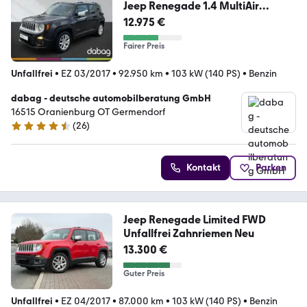
Jeep Renegade 1.4 MultiAir
Limited
12.975 €
Fairer Preis
Unfallfrei
•
EZ 03/2017
•
92.950 km
•
103 kW (140 PS)
•
Benzin
dabag - deutsche automobilberatung GmbH
16515 Oranienburg OT Germendorf
(
26
)
4.5 Sterne
Kontakt
Parken
Jeep Renegade Limited FWD
Unfallfrei Zahnriemen Neu
13.300 €
Guter Preis
Unfallfrei
•
EZ 04/2017
•
87.000 km
•
103 kW (140 PS)
•
Benzin