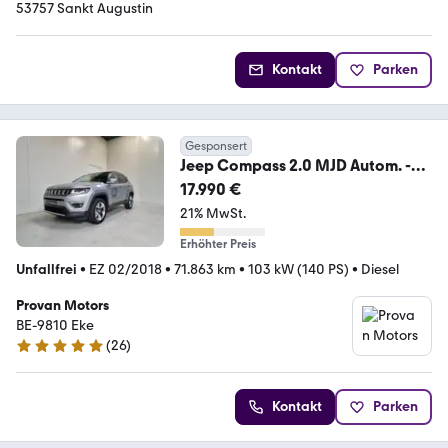
53757 Sankt Augustin
Kontakt
Parken
Gesponsert
Jeep Compass 2.0 MJD Autom. -
GPS - Limited - DAB - T
17.990 €
21% MwSt.
Erhöhter Preis
Unfallfrei
•
EZ 02/2018
•
71.863 km
•
103 kW (140 PS)
•
Diesel
Provan Motors
BE-9810 Eke
(
26
)
5 Sterne
Kontakt
Parken