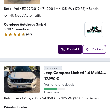
Unfallfrei
•
EZ 09/2019
•
71.000 km
•
125 kW (170 PS)
•
Benzin
HU Neu / Automatik
Carplace Autohaus GmbH
18107 Elmenhorst
(
47
)
4.3 Sterne
Kontakt
Parken
Gesponsert
Jeep Compass Limited 1.4 MultiAir
170 PS Automat
17.990 €
Verhandlungsbasis
Fairer Preis
Unfallfrei
•
EZ 07/2018
•
54.850 km
•
125 kW (170 PS)
•
Benzin
Privatanbieter