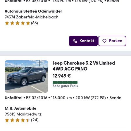
Unfallfrei
•
EZ 06/2015
•
116.990 km
•
125 kW (170 PS)
•
Benzin
Autohaus Steffen Odenwälder
74374 Zaberfeld-Michelbach
(
66
)
5 Sterne
Kontakt
Parken
Jeep Cherokee 3.2 V6 Limited
4WD ACC PANO
12.949 €
Sehr guter Preis
Unfallfrei
•
EZ 02/2016
•
116.000 km
•
200 kW (272 PS)
•
Benzin
M.R. Automobile
95615 Marktredwitz
(
24
)
4.7 Sterne