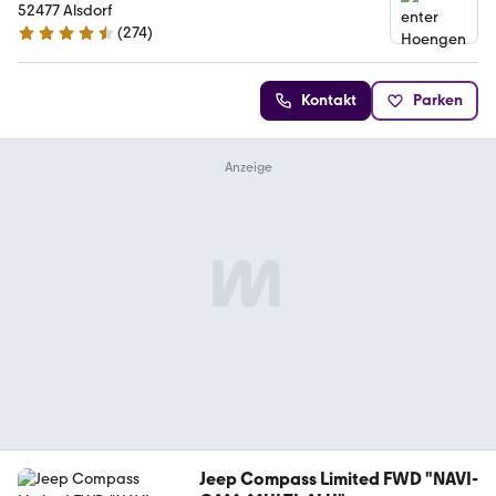
52477 Alsdorf
(
274
)
4.5 Sterne
Kontakt
Parken
Jeep Compass Limited FWD "NAVI-