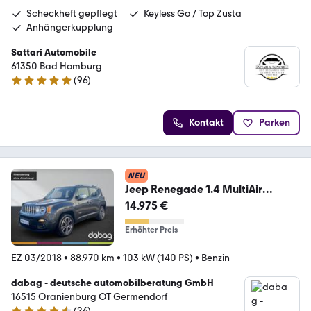
Scheckheft gepflegt
Keyless Go / Top Zusta
Anhängerkupplung
Sattari Automobile
61350 Bad Homburg
(
96
)
4.9 Sterne
Kontakt
Parken
NEU
Jeep Renegade 1.4 MultiAir
Limited
14.975 €
Erhöhter Preis
EZ 03/2018
•
88.970 km
•
103 kW (140 PS)
•
Benzin
dabag - deutsche automobilberatung GmbH
16515 Oranienburg OT Germendorf
(
26
)