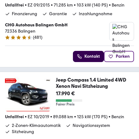
Unfallfrei
•
EZ 09/2015
•
71.285 km
•
103 kW (140 PS)
•
Benzin
Finanzierung
Garantie
Inzahlungnahme
CHG Autohaus Balingen GmbH
72336 Balingen
(
481
)
4.6 Sterne
Kontakt
Parken
Jeep Compass 1.4 Limited 4WD
Xenon Navi Sitzheizung
17.990 €
Fairer Preis
Unfallfrei
•
EZ 10/2019
•
89.088 km
•
125 kW (170 PS)
•
Benzin
2-Zonen-Klimaautomatik
Navigationssystem
Sitzheizung