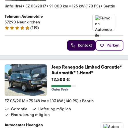
Unfallfrei
•
EZ 05/2017
•
91.000 km
•
125 kW (170 PS)
•
Benzin
Telmann Automobile
57290 Neunkirchen
(
119
)
5 Sterne
Kontakt
Parken
Jeep Renegade Limited Garantie*
Automatik* 1.Hand*
12.500 €
Guter Preis
EZ 05/2016
•
75.148 km
•
103 kW (140 PS)
•
Benzin
Garantie
Lieferung möglich
Finanzierung möglich
Autocenter Hoengen