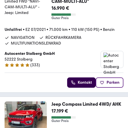
CAM-MULTI-ALU"
16.990 €
Guter Preis
Unfallfrei
•
EZ 07/2021
•
71.000 km
•
110 kW (150 PS)
•
Benzin
NAVIGATION
RÜCKFAHRKAMERA
MULTIFUNKTIONSLENKRAD
Autocenter Stolberg GmbH
52222 Stolberg
(
333
)
4.9 Sterne
Kontakt
Parken
Jeep Compass Limited 4WD/ AHK
17.199 €
Guter Preis