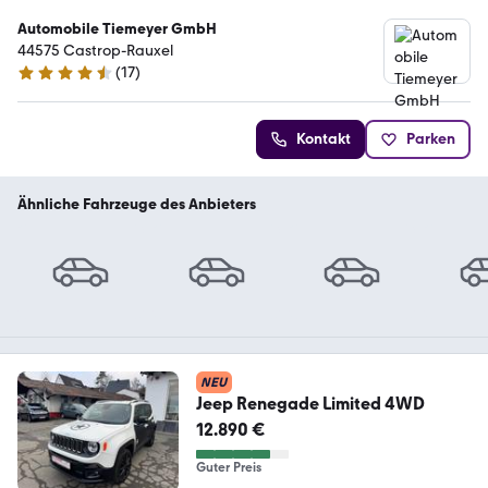
Automobile Tiemeyer GmbH
44575 Castrop-Rauxel
(
17
)
4.6 Sterne
Kontakt
Parken
Ähnliche Fahrzeuge des Anbieters
NEU
Jeep Renegade Limited 4WD
12.890 €
Guter Preis