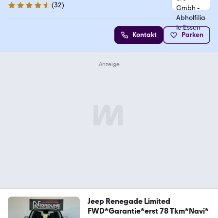
(
32
)
4.7 Sterne
Kontakt
Parken
Jeep Renegade Limited
FWD*Garantie*erst 78 Tkm*Navi*