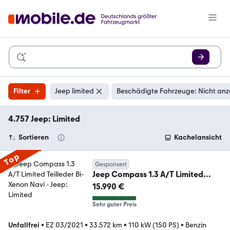
Filter
Jeep limited
Beschädigte Fahrzeuge: Nicht anz
4.757 Jeep: Limited
Sortieren
Kachelansicht
Top
Gesponsert
Jeep Compass 1.3 A/T Limited
Teilleder Bi-Xenon Navi
15.990 €
Sehr guter Preis
Unfallfrei
•
EZ 03/2021
•
33.572 km
•
110 kW (150 PS)
•
Benzin