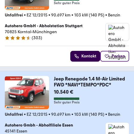
Sehr guter Preis
Unfallfrei
•
EZ 12/2015
•
90.697 km
•
103 kW (140 PS)
•
Benzin
Autohero GmbH - Abholstation Stuttgart
70825 Korntal-Münchingen
(
303
)
4.4 Sterne
Kontakt
Parken
Jeep Renegade 1.4 M-Air Limited
FWD *NAVI*TEMPO*PDC*
10.540 €
Sehr guter Preis
Unfallfrei
•
EZ 12/2015
•
90.697 km
•
103 kW (140 PS)
•
Benzin
Autohero Gmbh - Abholfiliale Essen
45141 Essen