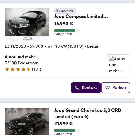
Gesponsert
Jeep Compass Limited
FWD*Automatik*Bi-
16.990 €
Xenon*RFK*Navi*
Guter Preis
EZ 11/2020
•
59.000 km
•
110 kW (150 PS)
•
Benzin
Autos und mehr ....
33100 Paderborn
(
101
)
4.6 Sterne
Kontakt
Parken
Jeep Grand Cherokee 3,0 CRD
Limited (Euro 6)
21.999 €
Guter Preis