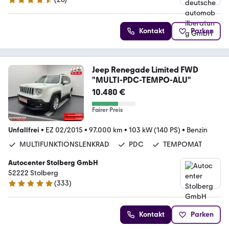
4.5 Sterne
Kontakt
Parken
Jeep Renegade Limited FWD
"MULTI-PDC-TEMPO-ALU"
10.480 €
Fairer Preis
Unfallfrei
•
EZ 02/2015
•
97.000 km
•
103 kW (140 PS)
•
Benzin
MULTIFUNKTIONSLENKRAD
PDC
TEMPOMAT
Autocenter Stolberg GmbH
52222 Stolberg
(
333
)
4.9 Sterne
Kontakt
Parken