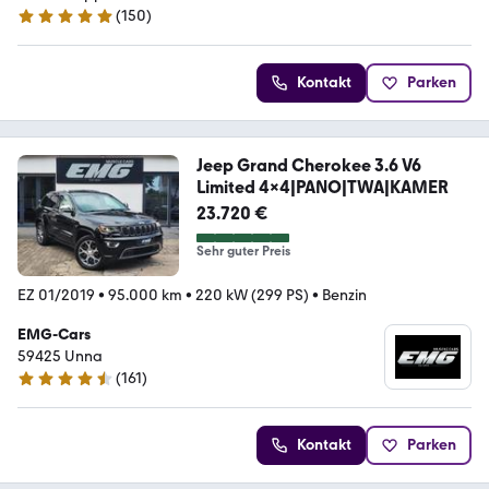
(
150
)
4.9 Sterne
Kontakt
Parken
Jeep Grand Cherokee 3.6 V6
Limited 4x4|PANO|TWA|KAMER
23.720 €
Sehr guter Preis
EZ 01/2019
•
95.000 km
•
220 kW (299 PS)
•
Benzin
EMG-Cars
59425 Unna
(
161
)
4.3 Sterne
Kontakt
Parken