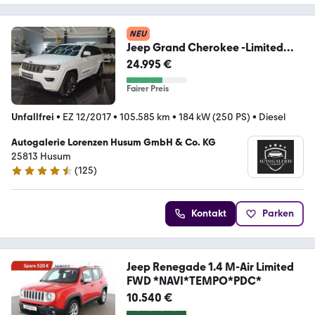
NEU
Jeep Grand Cherokee -Limited
4x4 BLACK EDITION AHK
24.995 €
Fairer Preis
Unfallfrei
•
EZ 12/2017
•
105.585 km
•
184 kW (250 PS)
•
Diesel
Autogalerie Lorenzen Husum GmbH & Co. KG
25813 Husum
(
125
)
4.3 Sterne
Kontakt
Parken
Jeep Renegade 1.4 M-Air Limited
FWD *NAVI*TEMPO*PDC*
10.540 €