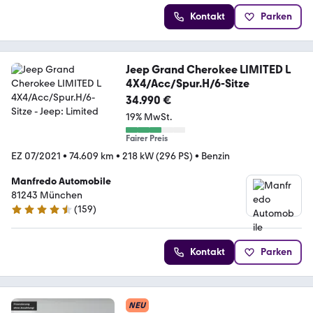
Kontakt
Parken
Jeep Grand Cherokee LIMITED L
4X4/Acc/Spur.H/6-Sitze
34.990 €
19% MwSt.
Fairer Preis
EZ 07/2021
•
74.609 km
•
218 kW (296 PS)
•
Benzin
Manfredo Automobile
81243 München
(
159
)
4.6 Sterne
Kontakt
Parken
NEU