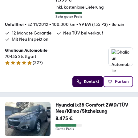
inkl. kostenlose Lieferung
Sehr guter Preis
Unfallfrei
•
EZ 11/2012
•
100.000 km
•
99 kW (135 PS)
•
Benzin
12 Monate Garantie
Neu TÜV bei verkauf
Mit Neu Inspektion
Ghalioun Automobile
70435 Stuttgart
(
227
)
5 Sterne
Kontakt
Parken
Hyundai ix35 Comfort 2WD/TÜV
Neu/Klima/Sitzheizung
8.475 €
Guter Preis