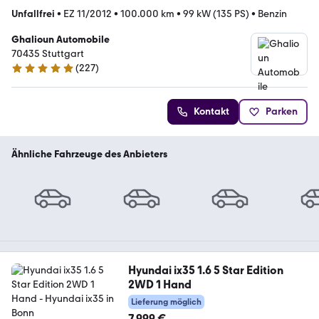
Unfallfrei
•
EZ 11/2012
•
100.000 km
•
99 kW (135 PS)
•
Benzin
Ghalioun Automobile
70435 Stuttgart
(
227
)
5 Sterne
Kontakt
Parken
Ähnliche Fahrzeuge des Anbieters
Hyundai ix35 1.6 5 Star Edition
2WD 1 Hand
Lieferung möglich
7.999 €