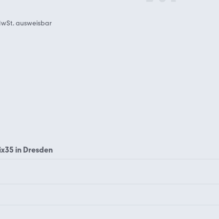
wSt. ausweisbar
ix35 in Dresden
Hyundai Atos
Hyundai BAYON
Hyundai Galloper
Hyundai Genesis
Hyundai ix35 Augsburg
Hyundai ix35 Berlin