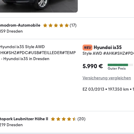
modrom-Automobile
(
17
)
5 Sterne
159 Dresden
Hyundai ix35
NEU
Style AWD #AHK#SHZ#P
5.990 €
Guter Preis
Versicherung vergleichen
EZ 03/2013
•
197.350 km
•
topark Leubnitzer Höhe II
(
20
)
4.5 Sterne
219 Dresden