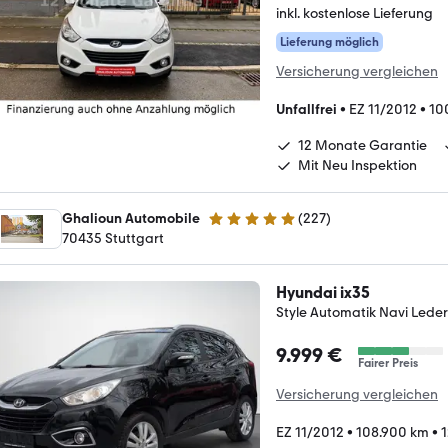
inkl. kostenlose Lieferung
Lieferung möglich
Versicherung vergleichen
Unfallfrei
•
EZ 11/2012
•
10
12 Monate Garantie
Mit Neu Inspektion
Ghalioun Automobile
(
227
)
5 Sterne
70435 Stuttgart
Hyundai ix35
Style Automatik Navi Led
9.999 €
Fairer Preis
Versicherung vergleichen
EZ 11/2012
•
108.900 km
•
1