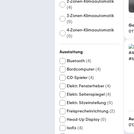
2-Zonen-Klimaautomatik
(
4
)
3-Zonen-Klimaautomatik
(
0
)
Go
4-Zonen-Klimaautomatik
01
(
0
)
Ausstattung
Bluetooth
(
4
)
Bordcomputer
(
4
)
CD-Spieler
(
4
)
Elektr. Fensterheber
(
4
)
Elektr. Seitenspiegel
(
4
)
Elektr. Sitzeinstellung
(
0
)
Freisprecheinrichtung
(
2
)
Au
Head-Up Display
(
0
)
01
Isofix
(
4
)