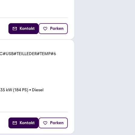
Kontakt
Parken
DC#USB#TEILLEDER#TEMP#6
135 kW (184 PS)
•
Diesel
Kontakt
Parken