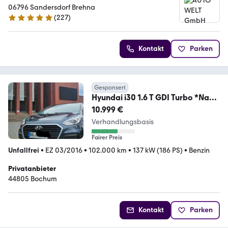
06796 Sandersdorf Brehna
(
227
)
4.8 Sterne
Kontakt
Parken
Gesponsert
Hyundai i30 1.6 T GDI Turbo *Navi*
*Panorama*
10.999 €
Verhandlungsbasis
Fairer Preis
Unfallfrei
•
EZ 03/2016
•
102.000 km
•
137 kW (186 PS)
•
Benzin
Privatanbieter
44805 Bochum
Kontakt
Parken