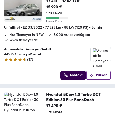
17 Alu 1. Hand TOP
15.990 €
19% MwSt.
Fairer Preis
Unfallfrei
•
EZ 03/2022
•
77.525 km
•
88 kW (120 PS)
•
Benzin
46x Tiemeyer in NRW
8.000 Autos verfügbar
www.tiemeyer.de
Automobile Tiemeyer GmbH
44575 Castrop-Rauxel
(
17
)
4.6 Sterne
Kontakt
Parken
Hyundai i30cw 1.0 Turbo DCT
Edition 30 Plus PanoDach
17.490 €
19% MwSt.