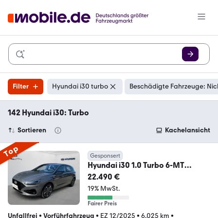
Filter
Hyundai i30 turbo
Beschädigte Fahrzeuge: Nic
142 Hyundai i30: Turbo
Sortieren
Kachelansicht
Top
Gesponsert
Hyundai i30 1.0 Turbo 6-MT
ADVANTAGE Navigationssystem
22.490 €
19% MwSt.
Fairer Preis
Unfallfrei
•
Vorführfahrzeug
•
EZ 12/2025
•
6.025 km
•