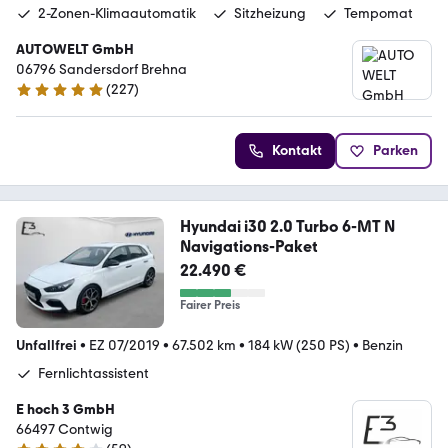
2-Zonen-Klimaautomatik
Sitzheizung
Tempomat
AUTOWELT GmbH
06796 Sandersdorf Brehna
(
227
)
4.8 Sterne
Kontakt
Parken
Hyundai i30 2.0 Turbo 6-MT N
Navigations-Paket
22.490 €
Fairer Preis
Unfallfrei
•
EZ 07/2019
•
67.502 km
•
184 kW (250 PS)
•
Benzin
Fernlichtassistent
E hoch 3 GmbH
66497 Contwig