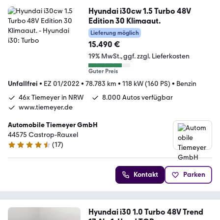
Hyundai i30cw 1.5 Turbo 48V
Edition 30 Klimaaut.
Lieferung möglich
15.490 €
19% MwSt.
ggf. zzgl. Lieferkosten
Guter Preis
Unfallfrei
•
EZ 01/2022
•
78.783 km
•
118 kW (160 PS)
•
Benzin
46x Tiemeyer in NRW
8.000 Autos verfügbar
www.tiemeyer.de
Automobile Tiemeyer GmbH
44575 Castrop-Rauxel
(
17
)
4.6 Sterne
Kontakt
Parken
Hyundai i30 1.0 Turbo 48V Trend