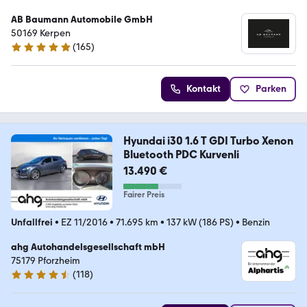
AB Baumann Automobile GmbH
50169 Kerpen
(
165
)
4.9 Sterne
Kontakt
Parken
Hyundai i30 1.6 T GDI Turbo Xenon
Bluetooth PDC Kurvenli
13.490 €
Fairer Preis
Unfallfrei
•
EZ 11/2016
•
71.695 km
•
137 kW (186 PS)
•
Benzin
ahg Autohandelsgesellschaft mbH
75179 Pforzheim
(
118
)
4.4 Sterne