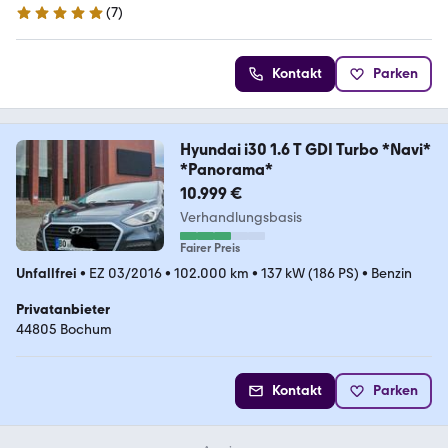
(
7
)
4.8 Sterne
Kontakt
Parken
Hyundai i30 1.6 T GDI Turbo *Navi*
*Panorama*
10.999 €
Verhandlungsbasis
Fairer Preis
Unfallfrei
•
EZ 03/2016
•
102.000 km
•
137 kW (186 PS)
•
Benzin
Privatanbieter
44805 Bochum
Kontakt
Parken