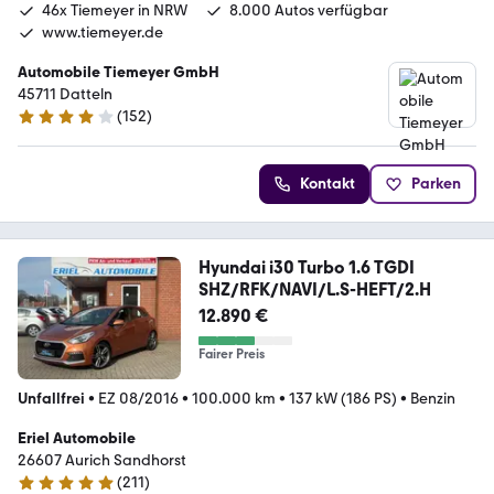
46x Tiemeyer in NRW
8.000 Autos verfügbar
www.tiemeyer.de
Automobile Tiemeyer GmbH
45711 Datteln
(
152
)
3.8 Sterne
Kontakt
Parken
Hyundai i30 Turbo 1.6 TGDI
SHZ/RFK/NAVI/L.S-HEFT/2.H
12.890 €
Fairer Preis
Unfallfrei
•
EZ 08/2016
•
100.000 km
•
137 kW (186 PS)
•
Benzin
Eriel Automobile
26607 Aurich Sandhorst
(
211
)
5 Sterne