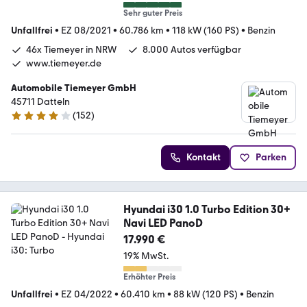
Sehr guter Preis
Unfallfrei
•
EZ 08/2021
•
60.786 km
•
118 kW (160 PS)
•
Benzin
46x Tiemeyer in NRW
8.000 Autos verfügbar
www.tiemeyer.de
Automobile Tiemeyer GmbH
45711 Datteln
(
152
)
3.8 Sterne
Kontakt
Parken
Hyundai i30 1.0 Turbo Edition 30+
Navi LED PanoD
17.990 €
19% MwSt.
Erhöhter Preis
Unfallfrei
•
EZ 04/2022
•
60.410 km
•
88 kW (120 PS)
•
Benzin