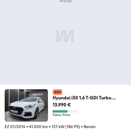
NEU
Hyundai i30 1.6 T-GDI Turbo
Tempomat Sitzheizung PDC
13.990 €
Fairer Preis
EZ 01/2016
•
41.500 km
•
137 kW (186 PS)
•
Benzin