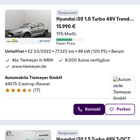
Gesponsert
Hyundai i30 1.0 Turbo 48V Trend
17 Alu 1. Hand TOP
15.990 €
19% MwSt.
Fairer Preis
Unfallfrei
•
EZ 03/2022
•
77.525 km
•
88 kW (120 PS)
•
Benzin
46x Tiemeyer in NRW
8.000 Autos verfügbar
www.tiemeyer.de
Automobile Tiemeyer GmbH
44575 Castrop-Rauxel
(
17
)
4.6 Sterne
Kontakt
Parken
Gesponsert
Hyundai i30 1.5 Turbo 48V 7-DCT N