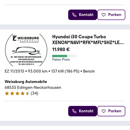
Kontakt
Parken
Hyundai i30 Coupe Turbo
XENON*NAVI*RFK*MFL*SHZ*LEDE
R*
11.980 €
Fairer Preis
EZ 11/2015
•
93.000 km
•
137 kW (186 PS)
•
Benzin
Weissburg Automobile
68535 Edingen-Neckarhausen
(
34
)
4.6 Sterne
Kontakt
Parken