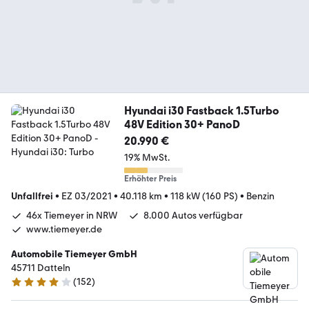
Hyundai i30 Fastback 1.5Turbo
48V Edition 30+ PanoD
20.990 €
19% MwSt.
Erhöhter Preis
Unfallfrei
•
EZ 03/2021
•
40.118 km
•
118 kW (160 PS)
•
Benzin
46x Tiemeyer in NRW
8.000 Autos verfügbar
www.tiemeyer.de
Automobile Tiemeyer GmbH
45711 Datteln
(
152
)
3.8 Sterne