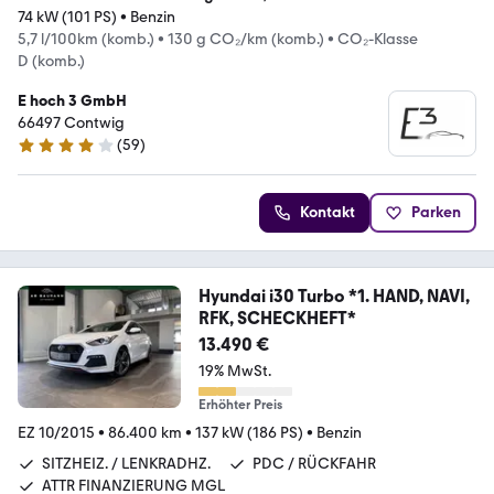
74 kW (101 PS)
•
Benzin
5,7 l/100km (komb.)
•
130 g CO₂/km (komb.)
•
CO₂-Klasse
D (komb.)
E hoch 3 GmbH
66497 Contwig
(
59
)
4.2 Sterne
Kontakt
Parken
Hyundai i30 Turbo *1. HAND, NAVI,
RFK, SCHECKHEFT*
13.490 €
19% MwSt.
Erhöhter Preis
EZ 10/2015
•
86.400 km
•
137 kW (186 PS)
•
Benzin
SITZHEIZ. / LENKRADHZ.
PDC / RÜCKFAHR
ATTR FINANZIERUNG MGL