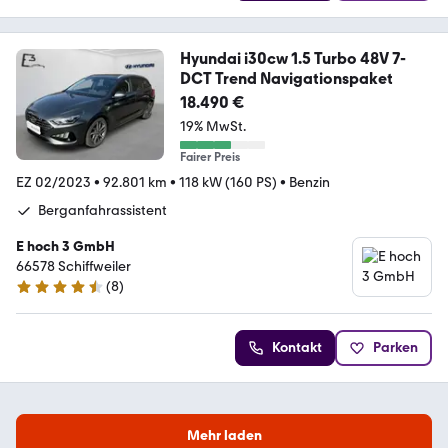
Hyundai i30cw 1.5 Turbo 48V 7-
DCT Trend Navigationspaket
18.490 €
19% MwSt.
Fairer Preis
EZ 02/2023
•
92.801 km
•
118 kW (160 PS)
•
Benzin
Berganfahrassistent
E hoch 3 GmbH
66578 Schiffweiler
(
8
)
4.6 Sterne
Kontakt
Parken
Mehr laden