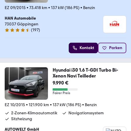
EZ 09/2015
•
73.418 km
•
137 kW (186 PS)
•
Benzin
HAN Automobile
73037 Göppingen
(
197
)
4.7 Sterne
Kontakt
Parken
Hyundai i30 1.6 T-GDI Turbo Bi-
Xenon Navi Teilleder
9.990 €
Fairer Preis
EZ 10/2015
•
121.900 km
•
137 kW (186 PS)
•
Benzin
2-Zonen-Klimaautomatik
Navigationssystem
Sitzheizung
AUTOWELT GmbH