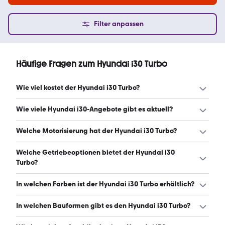
Filter anpassen
Häufige Fragen zum Hyundai i30 Turbo
Wie viel kostet der Hyundai i30 Turbo?
Ein guter Preis für einen Hyundai i30 Turbo liegt zwischen
Wie viele Hyundai i30-Angebote gibt es aktuell?
17.114 € und 28.990 €. Leasingangebote starten ab 273 €
monatlich. (Stand: 9.8.2026)
Es gibt insgesamt 142 Hyundai i30 bei mobile.de, davon
Welche Motorisierung hat der Hyundai i30 Turbo?
127 Gebraucht- und 15 Neuwagen. (Stand: 9.8.2026)
Der Hyundai i30 Turbo hat Leistungen zwischen 101 und
Welche Getriebeoptionen bietet der Hyundai i30
186 PS. (Stand: 9.8.2026)
Turbo?
Der Hyundai i30 Turbo ist mit automatischem und
In welchen Farben ist der Hyundai i30 Turbo erhältlich?
manuellem Getriebe erhältlich. (Stand: 9.8.2026)
Den Hyundai i30 Turbo gibt es in folgenden Farben: weiß,
In welchen Bauformen gibt es den Hyundai i30 Turbo?
schwarz, grau, blau, grün, rot, silber, orange und braun.
Die häufigste Farbe ist weiß. (Stand: 9.8.2026)