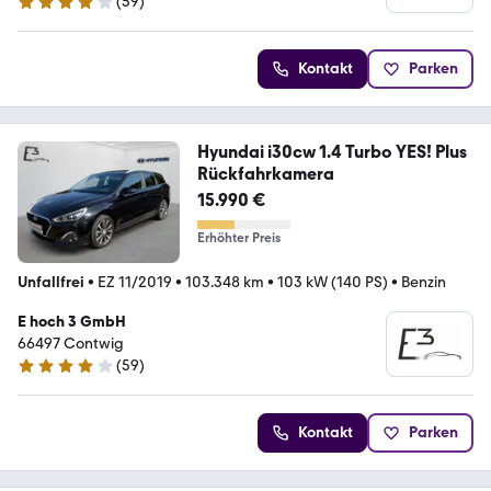
(
59
)
4.2 Sterne
Kontakt
Parken
Hyundai i30cw 1.4 Turbo YES! Plus
Rückfahrkamera
15.990 €
Erhöhter Preis
Unfallfrei
•
EZ 11/2019
•
103.348 km
•
103 kW (140 PS)
•
Benzin
E hoch 3 GmbH
66497 Contwig
(
59
)
4.2 Sterne
Kontakt
Parken