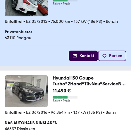
Fairer Preis
Unfallfrei
•
EZ 05/2015
•
76.000 km
•
137 kW (186 PS)
•
Benzin
Privatanbieter
63110 Rodgau
Kontakt
Parken
Hyundai i30 Coupe
Turbo*2Hand*TüvNeu*ServiceNe
u*R-Kamera
11.490 €
Fairer Preis
Unfallfrei
•
EZ 06/2016
•
96.864 km
•
137 kW (186 PS)
•
Benzin
DAS AUTOHAUS DINSLAKEN
46537 Dinslaken