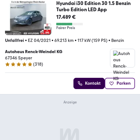
Hyundai i30 Edition 30 1.5 Benzin
Turbo Edition LED App
17.489 €
Fairer Preis
Unfallfrei
•
EZ 04/2021
•
69.213 km
•
117 kW (159 PS)
•
Benzin
Autohaus Renck-Weindel KG
67346 Speyer
(
318
)
4.9 Sterne
Kontakt
Parken