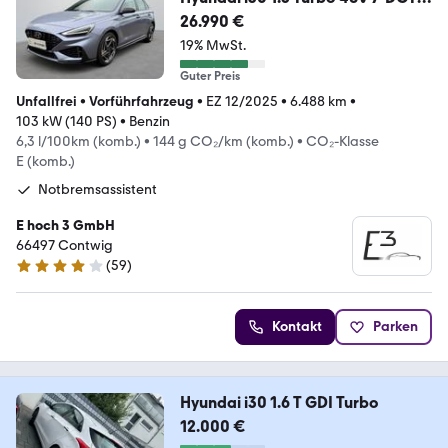
LINE Navigationssystem
26.990 €
19% MwSt.
Guter Preis
Unfallfrei
•
Vorführfahrzeug
•
EZ 12/2025
•
6.488 km
•
103 kW (140 PS)
•
Benzin
6,3 l/100km (komb.)
•
144 g CO₂/km (komb.)
•
CO₂-Klasse
E (komb.)
Notbremsassistent
E hoch 3 GmbH
66497 Contwig
(
59
)
4.2 Sterne
Kontakt
Parken
Hyundai i30 1.6 T GDI Turbo
12.000 €