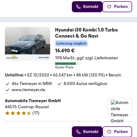
Kontakt
Parken
Hyundai i30 Kombi 1.0 Turbo
Connect & Go Navi
Lieferung möglich
16.490 €
19% MwSt.
ggf. zzgl. Lieferkosten
Guter Preis
Unfallfrei
•
EZ 12/2022
•
65.547 km
•
88 kW (120 PS)
•
Benzin
46x Tiemeyer in NRW
8.000 Autos verfügbar
www.tiemeyer.de
Automobile Tiemeyer GmbH
44575 Castrop-Rauxel
(
17
)
4.6 Sterne
Kontakt
Parken