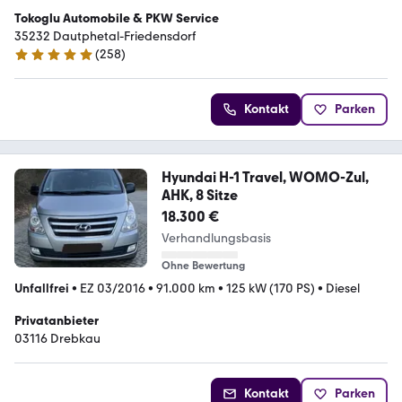
Tokoglu Automobile & PKW Service
35232 Dautphetal-Friedensdorf
(
258
)
4.9 Sterne
Kontakt
Parken
Hyundai H-1 Travel, WOMO-Zul,
AHK, 8 Sitze
18.300 €
Verhandlungsbasis
Ohne Bewertung
Unfallfrei
•
EZ 03/2016
•
91.000 km
•
125 kW (170 PS)
•
Diesel
Privatanbieter
03116 Drebkau
Kontakt
Parken