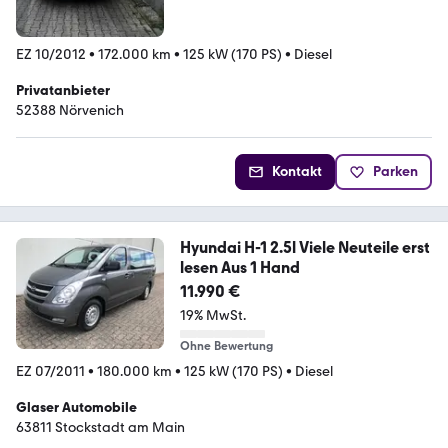
EZ 10/2012
•
172.000 km
•
125 kW (170 PS)
•
Diesel
Privatanbieter
52388 Nörvenich
Kontakt
Parken
Hyundai H-1 2.5l Viele Neuteile erst
lesen Aus 1 Hand
11.990 €
19% MwSt.
Ohne Bewertung
EZ 07/2011
•
180.000 km
•
125 kW (170 PS)
•
Diesel
Glaser Automobile
63811 Stockstadt am Main