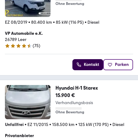
Ohne Bewertung
EZ 08/2019
•
80.400 km
•
85 kW (116 PS)
•
Diesel
VP Automobile e.K.
26789 Leer
(
75
)
4.5 Sterne
Kontakt
Parken
Hyundai H-1 Starex
15.900 €
Verhandlungsbasis
Ohne Bewertung
Unfallfrei
•
EZ 11/2015
•
158.500 km
•
125 kW (170 PS)
•
Diesel
Privatanbieter