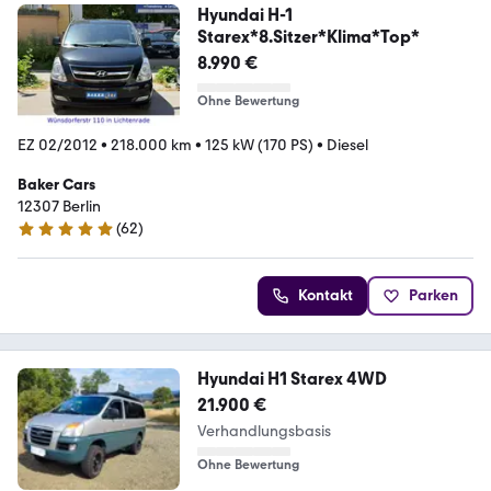
Hyundai H-1
Starex*8.Sitzer*Klima*Top*
8.990 €
Ohne Bewertung
EZ 02/2012
•
218.000 km
•
125 kW (170 PS)
•
Diesel
Baker Cars
12307 Berlin
(
62
)
4.8 Sterne
Kontakt
Parken
Hyundai H1 Starex 4WD
21.900 €
Verhandlungsbasis
Ohne Bewertung