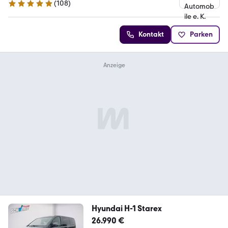
(
108
)
4.9 Sterne
Kontakt
Parken
Hyundai H-1 Starex
26.990 €