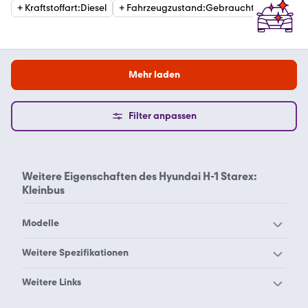
+
Kraftstoffart
:
Diesel
+
Fahrzeugzustand
:
Gebraucht
+
Getrie
Mehr laden
Filter anpassen
Weitere Eigenschaften des
Hyundai H-1 Starex:
Kleinbus
Modelle
Hyundai Accent
Hyundai Atos
Weitere Spezifikationen
Hyundai BAYON
Hyundai Coupe
Hyundai H-1 Starex Van
Weitere Links
Hyundai Elantra
Hyundai Galloper
Camper Kleinbus
Daihatsu Kleinbus