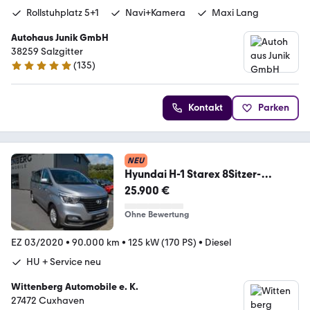
Rollstuhplatz 5+1
Navi+Kamera
Maxi Lang
Autohaus Junik GmbH
38259 Salzgitter
(
135
)
4.9 Sterne
Kontakt
Parken
NEU
Hyundai H-1 Starex 8Sitzer-
Garantie inclusive
25.900 €
Ohne Bewertung
EZ 03/2020
•
90.000 km
•
125 kW (170 PS)
•
Diesel
HU + Service neu
Wittenberg Automobile e. K.
27472 Cuxhaven