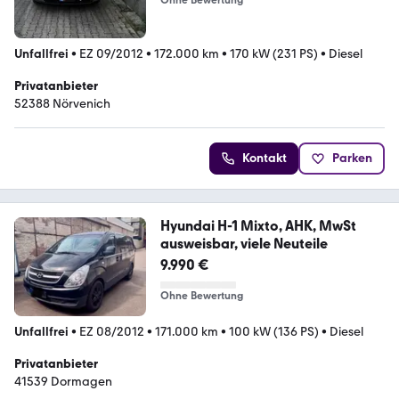
Ohne Bewertung
Unfallfrei
•
EZ 09/2012
•
172.000 km
•
170 kW (231 PS)
•
Diesel
Privatanbieter
52388 Nörvenich
Kontakt
Parken
Hyundai H-1 Mixto, AHK, MwSt
ausweisbar, viele Neuteile
9.990 €
Ohne Bewertung
Unfallfrei
•
EZ 08/2012
•
171.000 km
•
100 kW (136 PS)
•
Diesel
Privatanbieter
41539 Dormagen