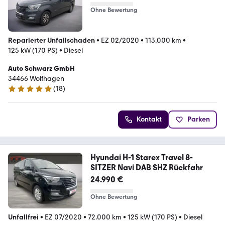
Ohne Bewertung
Reparierter Unfallschaden
•
EZ 02/2020
•
113.000 km
•
125 kW (170 PS)
•
Diesel
Auto Schwarz GmbH
34466 Wolfhagen
(
18
)
4.9 Sterne
Kontakt
Parken
Hyundai H-1 Starex Travel 8-
SITZER Navi DAB SHZ Rückfahr
24.990 €
Ohne Bewertung
Unfallfrei
•
EZ 07/2020
•
72.000 km
•
125 kW (170 PS)
•
Diesel