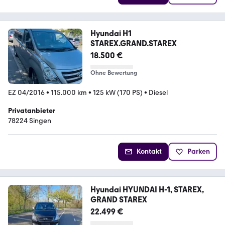
Hyundai H1
STAREX.GRAND.STAREX
18.500 €
Ohne Bewertung
EZ 04/2016
•
115.000 km
•
125 kW (170 PS)
•
Diesel
Privatanbieter
78224 Singen
Kontakt
Parken
Hyundai HYUNDAI H-1, STAREX,
GRAND STAREX
22.499 €