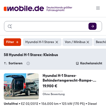
Filter
Hyundai H-1 Starex
Van / Minibus
Beschä
58 Hyundai H-1 Starex: Kleinbus
Sortieren
Kachelansicht
Hyundai H-1 Starex-
Behindertengerecht-Rampe-
Rollstuhl
19.900 €
Ohne Bewertung
Unfallfrei
•
EZ 02/2012
•
156.000 km
•
125 kW (170 PS)
•
Diesel