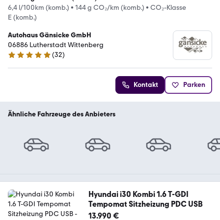
6,4 l/100km (komb.)
•
144 g CO₂/km (komb.)
•
CO₂-Klasse
E (komb.)
Autohaus Gänsicke GmbH
06886 Lutherstadt Wittenberg
(
32
)
5 Sterne
Kontakt
Parken
Ähnliche Fahrzeuge des Anbieters
Hyundai i30 Kombi 1.6 T-GDI
Tempomat Sitzheizung PDC USB
13.990 €