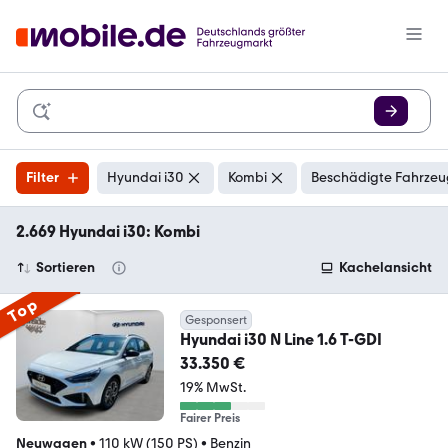
Filter
Hyundai i30
Kombi
Beschädigte Fahrzeu
2.669 Hyundai i30: Kombi
Sortieren
Kachelansicht
Top
Gesponsert
Hyundai i30 N Line 1.6 T-GDI
33.350 €
19% MwSt.
Fairer Preis
Neuwagen
•
110 kW (150 PS)
•
Benzin