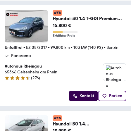
NEU
Hyundai i30 1.4 T-GDI Premium
PANO LED AHK
15.800 €
Erhöhter Preis
Unfallfrei
•
EZ 08/2017
•
99.800 km
•
103 kW (140 PS)
•
Benzin
Panorama
Autohaus Rheingau
65366 Geisenheim am Rhein
(
276
)
4.6 Sterne
Kontakt
Parken
NEU
Hyundai i30 1.4
Comfort*TEMPOMAT*PDC*SHZ*
10.990 €