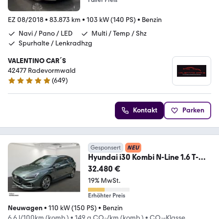
EZ 08/2018
•
83.873 km
•
103 kW (140 PS)
•
Benzin
Navi / Pano / LED
Multi / Temp / Shz
Spurhalte / Lenkradhzg
VALENTINO CAR´S
42477 Radevormwald
(
649
)
4.9 Sterne
Kontakt
Parken
Gesponsert
NEU
Hyundai i30 Kombi N-Line 1.6 T-
GDI DCT N-Line**sofort ve
32.480 €
19% MwSt.
Erhöhter Preis
Neuwagen
•
110 kW (150 PS)
•
Benzin
6,6 l/100km (komb.)
•
149 g CO₂/km (komb.)
•
CO₂-Klasse