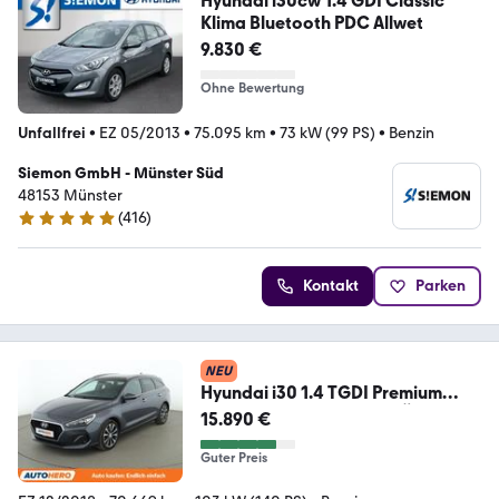
Hyundai i30cw 1.4 GDI Classic
Klima Bluetooth PDC Allwet
9.830 €
Ohne Bewertung
Unfallfrei
•
EZ 05/2013
•
75.095 km
•
73 kW (99 PS)
•
Benzin
Siemon GmbH - Münster Süd
48153 Münster
(
416
)
4.8 Sterne
Kontakt
Parken
NEU
Hyundai i30 1.4 TGDI Premium
Aut.*ACC*CAM*SITZBELÜFTUNG*
15.890 €
Guter Preis