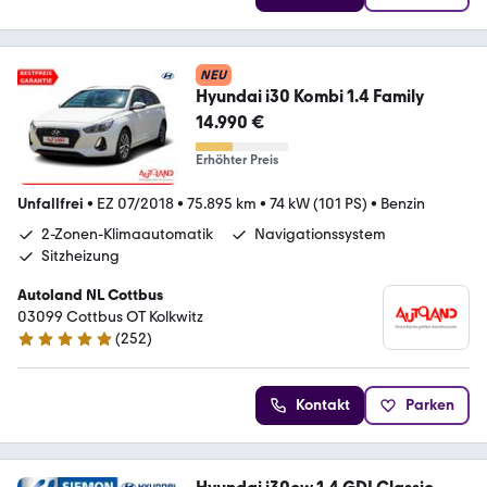
NEU
Hyundai i30 Kombi 1.4 Family
14.990 €
Erhöhter Preis
Unfallfrei
•
EZ 07/2018
•
75.895 km
•
74 kW (101 PS)
•
Benzin
2-Zonen-Klimaautomatik
Navigationssystem
Sitzheizung
Autoland NL Cottbus
03099 Cottbus OT Kolkwitz
(
252
)
4.8 Sterne
Kontakt
Parken