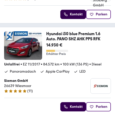
4.9 Sterne
Kontakt
Parken
Hyundai i30 blue Premium 1.6
Auto. PANO SHZ AHK PPS RFK
14.930 €
Erhöhter Preis
Unfallfrei
•
EZ 11/2017
•
84.572 km
•
100 kW (136 PS)
•
Diesel
Panoramadach
Apple CarPlay
LED
Siemon GmbH
26639 Wiesmoor
(
11
)
4.8 Sterne
Kontakt
Parken