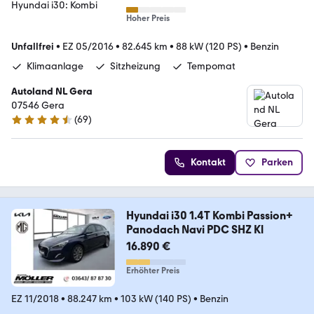
Hoher Preis
Unfallfrei
•
EZ 05/2016
•
82.645 km
•
88 kW (120 PS)
•
Benzin
Klimaanlage
Sitzheizung
Tempomat
Autoland NL Gera
07546 Gera
(
69
)
4.6 Sterne
Kontakt
Parken
Hyundai i30 1.4T Kombi Passion+
Panodach Navi PDC SHZ Kl
16.890 €
Erhöhter Preis
EZ 11/2018
•
88.247 km
•
103 kW (140 PS)
•
Benzin