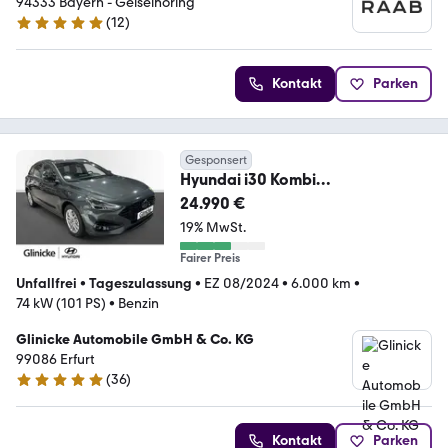
94333 Bayern - Geiselhöring
(
12
)
5 Sterne
Kontakt
Parken
Gesponsert
Hyundai i30 Kombi
ADVANTAGE*inkl.WinterRäder*Plu
24.990 €
sP*Navi*
19% MwSt.
Fairer Preis
Unfallfrei
•
Tageszulassung
•
EZ 08/2024
•
6.000 km
•
74 kW (101 PS)
•
Benzin
Glinicke Automobile GmbH & Co. KG
99086 Erfurt
(
36
)
4.9 Sterne
Kontakt
Parken