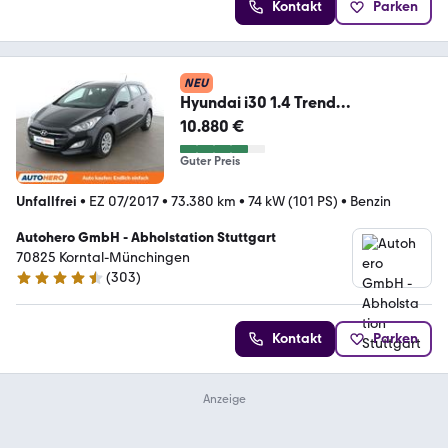
Kontakt
Parken
NEU
Hyundai i30 1.4 Trend
blue*NAVI*TEMPO*PDC*SHZ*KLI
10.880 €
MA*
Guter Preis
Unfallfrei
•
EZ 07/2017
•
73.380 km
•
74 kW (101 PS)
•
Benzin
Autohero GmbH - Abholstation Stuttgart
70825 Korntal-Münchingen
(
303
)
4.4 Sterne
Kontakt
Parken