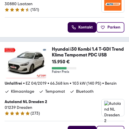
30880 Laatzen
(
151
)
4.7 Sterne
Kontakt
Parken
Hyundai i30 Kombi 1.4 T-GDI Trend
Klima Tempomat PDC USB
15.950 €
Fairer Preis
Unfallfrei
•
EZ 04/2019
•
66.368 km
•
103 kW (140 PS)
•
Benzin
Klimaanlage
Tempomat
Bluetooth
Autoland NL Dresden 2
01239 Dresden
(
273
)
4.9 Sterne