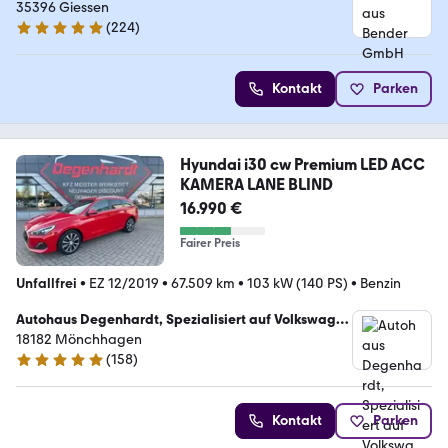
35396 Giessen
(
224
)
4.9 Sterne
Kontakt
Parken
Hyundai i30 cw Premium LED ACC
KAMERA LANE BLIND
16.990 €
Fairer Preis
Unfallfrei
•
EZ 12/2019
•
67.509 km
•
103 kW (140 PS)
•
Benzin
Autohaus Degenhardt, Spezialisiert auf Volkswagen
und Nissan
18182 Mönchhagen
(
158
)
4.8 Sterne
Kontakt
Parken