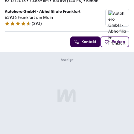
EZ 12/2018
•
70.669 km
•
103 kW (140 PS)
•
Benzin
Autohero GmbH - Abholfiliale Frankfurt
65936 Frankfurt am Main
(
293
)
4.6 Sterne
Kontakt
Parken