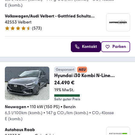
E (komb.)
Volkswagen/Audi Velbert - Gottfried Schultz
Automobilhandels SE
42553 Velbert
(
573
)
4.4 Sterne
Kontakt
Parken
Gesponsert
NEU
Hyundai i30 Kombi N-Line
Automatik Smart Paket Modell 26
24.490 €
19% MwSt.
Sehr guter Preis
Neuwagen
•
110 kW (150 PS)
•
Benzin
6,5 l/100km (komb.)
•
147 g CO₂/km (komb.)
•
CO₂-Klasse
E (komb.)
Autohaus Raab