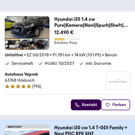
Hyundai i30 1.4 cw
Pure|Kamera|Navi|Spurh|Sheft|Ga
rantie
12.490 €
Erhöhter Preis
Unfallfrei
•
EZ 08/2018
•
91.781 km
•
74 kW (101 PS)
•
Benzin
Serviceheft
HU/AU 10/2027
inkl. Garantie
Autohaus Yaprak
63768 Hösbach
(
196
)
4.8 Sterne
Kontakt
Parken
Hyundai i30 cw 1.4 T-GDI Family +
Navi PDC RFK SHZ