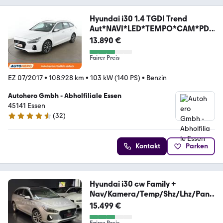
Hyundai i30 1.4 TGDI Trend
Aut*NAVI*LED*TEMPO*CAM*PDC
*
13.890 €
Fairer Preis
EZ 07/2017
•
108.928 km
•
103 kW (140 PS)
•
Benzin
Autohero Gmbh - Abholfiliale Essen
45141 Essen
(
32
)
4.7 Sterne
Kontakt
Parken
Hyundai i30 cw Family +
Nav/Kamera/Temp/Shz/Lhz/Pano
/Led
15.499 €
Fairer Preis