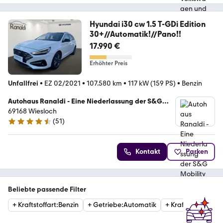
Hyundai i30 cw 1.5 T-GDi Edition
30+//Automatik!//Pano!!
17.990 €
Erhöhter Preis
Unfallfrei
•
EZ 02/2021
•
107.580 km
•
117 kW (159 PS)
•
Benzin
Autohaus Ranaldi - Eine Niederlassung der S&G
Mobility GmbH
69168 Wiesloch
(
51
)
4.7 Sterne
Kontakt
Parken
Beliebte passende Filter
+
Kraftstoffart
:
Benzin
+
Getriebe
:
Automatik
+
Kraftstoffart
:
Die