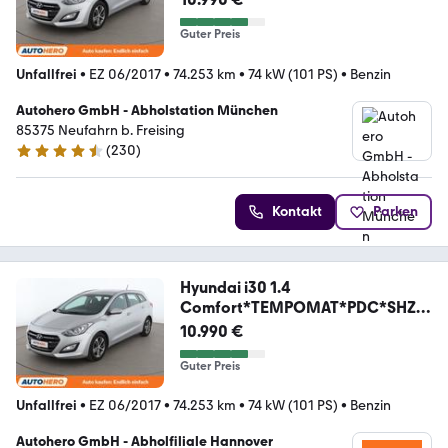
BLUETOOTH*
Guter Preis
Unfallfrei
•
EZ 06/2017
•
74.253 km
•
74 kW (101 PS)
•
Benzin
Autohero GmbH - Abholstation München
85375 Neufahrn b. Freising
(
230
)
4.4 Sterne
Kontakt
Parken
Hyundai i30 1.4
Comfort*TEMPOMAT*PDC*SHZ*
BLUETOOTH*
10.990 €
Guter Preis
Unfallfrei
•
EZ 06/2017
•
74.253 km
•
74 kW (101 PS)
•
Benzin
Autohero GmbH - Abholfiliale Hannover