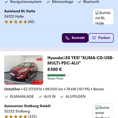
Navigationssystem
Klimaanlage
Bluetooth
Autoland NL Halle
06122 Halle
(
42
)
4.8 Sterne
Kontakt
Parken
Hyundai i30 YES! "KLIMA-CD-USB-
MULTI-PDC-ALU"
8.980 €
Guter Preis
Unfallfrei
•
EZ 07/2016
•
88.000 km
•
74 kW (101 PS)
•
Benzin
KLMAANLAGE
AUX IN
ALUFELGEN
Autocenter Stolberg GmbH
52222 Stolberg
(
333
)