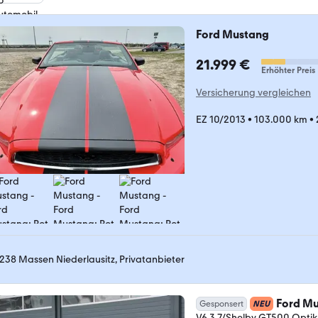
Ford Mustang
21.999 €
Erhöhter Preis
Versicherung vergleichen
EZ 10/2013
•
103.000 km
•
238 Massen Niederlausitz, Privatanbieter
Ford M
Gesponsert
NEU
V6 3.7/Shelby GT500 Opti