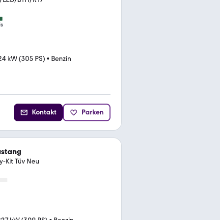
is
24 kW (305 PS)
•
Benzin
Kontakt
Parken
ustang
-Kit Tüv Neu