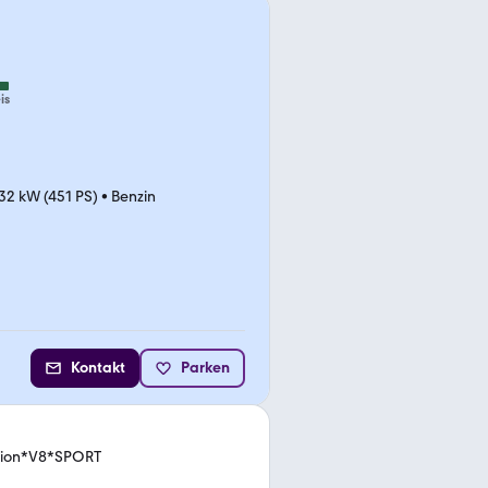
is
32 kW (451 PS)
•
Benzin
Kontakt
Parken
dition*V8*SPORT