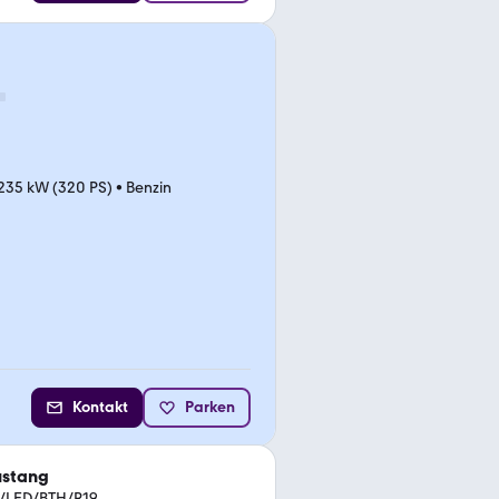
235 kW (320 PS)
•
Benzin
Kontakt
Parken
ustang
k/LED/BTH/R19