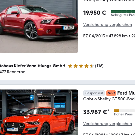
19.950 €
Sehr guter Pre
Versicherung vergleichen
EZ 04/2013
•
47.898 km
•
2
tohaus Kiefer Vermittlungs-GmbH
(
116
)
4.6 Sterne
477 Rennerod
Ford M
Gesponsert
NEU
Cabrio Shelby GT 500-Body
¹
33.987 €
Hoher Preis
Versicherung vergleichen