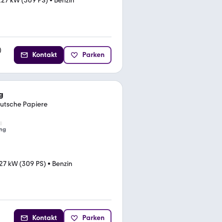
227 kW (309 PS)
•
Benzin
)
Kontakt
Parken
g
eutsche Papiere
ng
27 kW (309 PS)
•
Benzin
Kontakt
Parken