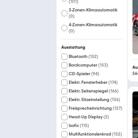
(
101
)
3-Zonen-Klimaautomatik
(
0
)
4-Zonen-Klimaautomatik
(
0
)
Ausstattung
Bluetooth
(
152
)
Bordcomputer
(
153
)
Au
56
CD-Spieler
(
94
)
Elektr. Fensterheber
(
174
)
Elektr. Seitenspiegel
(
166
)
Elektr. Sitzeinstellung
(
136
)
Freisprecheinrichtung
(
127
)
Head-Up Display
(
2
)
Isofix
(
115
)
Multifunktionslenkrad
(
152
)