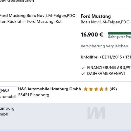
884 Gelsenkirchen
Ford Mustang
Basis Navi,LM-Felgen,PDC 
16.900 €
Sehr guter Pre
Versicherung vergleichen
Unfallfrei
•
EZ 11/2013
•
13
FINANZIERUNG AB 3,99
DAB+KAMERA+NAVI
H&S Automobile Hamburg Gmbh
(
49
)
4.6 Sterne
25421 Pinneberg