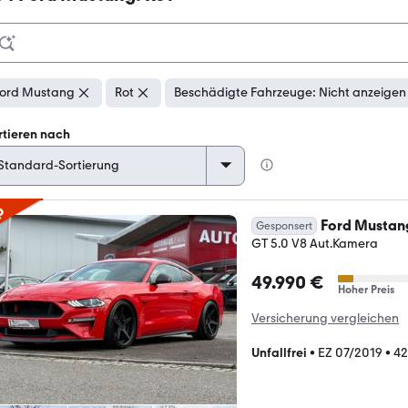
ord Mustang
Rot
Beschädigte Fahrzeuge: Nicht anzeigen
rtieren nach
p
Ford Mustan
Gesponsert
GT 5.0 V8 Aut.Kamera
49.990 €
Hoher Preis
Versicherung vergleichen
Unfallfrei
•
EZ 07/2019
•
42