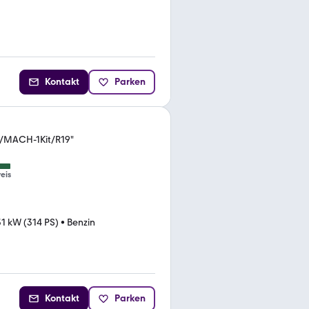
Kontakt
Parken
d/MACH-1Kit/R19"
eis
1 kW (314 PS)
•
Benzin
Kontakt
Parken