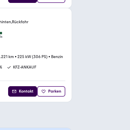
hinten,Rückfahr
is
1.221 km
•
225 kW (306 PS)
•
Benzin
%
KFZ-ANKAUF
Kontakt
Parken