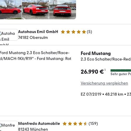
Autohaus Emil GmbH
(
5
)
5 Sterne
74182 Obersulm
Ford Mustang
2.3 Eco Schalter/Race-Re
¹
26.990 €
Sehr guter Pr
Versicherung vergleichen
EZ 07/2019
•
48.218 km
•
23
Manfredo Automobile
(
159
)
4.6 Sterne
81243 München