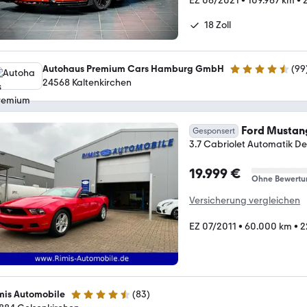
EZ 06/2021
•
109.967 km
•
18 Zoll
Autohaus Premium Cars Hamburg GmbH
(
99
4.3 Sterne
24568 Kaltenkirchen
Ford Mustan
Gesponsert
3.7 Cabriolet Automatik D
19.999 €
Ohne Bewertu
Versicherung vergleichen
EZ 07/2011
•
60.000 km
•
2
mis Automobile
(
83
)
4.7 Sterne