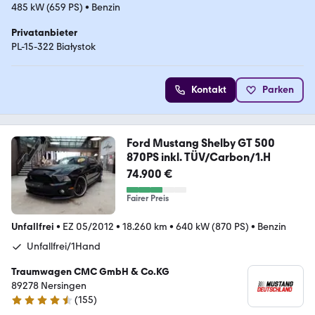
485 kW (659 PS)
•
Benzin
Privatanbieter
PL-15-322 Białystok
Kontakt
Parken
Ford Mustang Shelby GT 500
870PS inkl. TÜV/Carbon/1.H
74.900 €
Fairer Preis
Unfallfrei
•
EZ 05/2012
•
18.260 km
•
640 kW (870 PS)
•
Benzin
Unfallfrei/1Hand
Traumwagen CMC GmbH & Co.KG
89278 Nersingen
(
155
)
4.3 Sterne