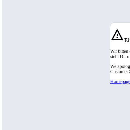
Ei
Wir bitten
steht Dir 
We apologi
Customer S
Homepag