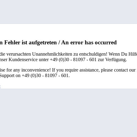
n Fehler ist aufgetreten / An error has occurred
 die verursachten Unannehmlichkeiten zu entschuldigen! Wenn Du Hilfe
unser Kundenservice unter +49 (0)30 - 81097 - 601 zur Verfügung.
se for any inconvenience! If you require assistance, please contact our
upport on +49 (0)30 - 81097 - 601.
e