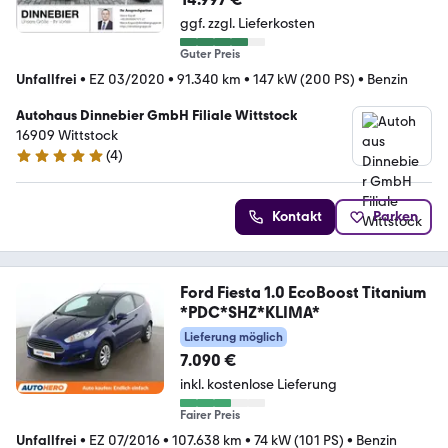
ggf. zzgl. Lieferkosten
Guter Preis
Unfallfrei
•
EZ 03/2020
•
91.340 km
•
147 kW (200 PS)
•
Benzin
Autohaus Dinnebier GmbH Filiale Wittstock
16909 Wittstock
(
4
)
5 Sterne
Kontakt
Parken
Ford Fiesta 1.0 EcoBoost Titanium
*PDC*SHZ*KLIMA*
Lieferung möglich
7.090 €
inkl. kostenlose Lieferung
Fairer Preis
Unfallfrei
•
EZ 07/2016
•
107.638 km
•
74 kW (101 PS)
•
Benzin