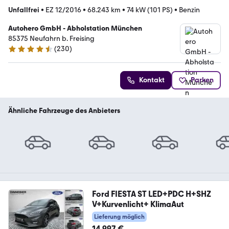
Unfallfrei
•
EZ 12/2016
•
68.243 km
•
74 kW (101 PS)
•
Benzin
Autohero GmbH - Abholstation München
85375 Neufahrn b. Freising
(
230
)
4.4 Sterne
Kontakt
Parken
Ähnliche Fahrzeuge des Anbieters
Ford FIESTA ST LED+PDC H+SHZ
V+Kurvenlicht+ KlimaAut
Lieferung möglich
14.997 €