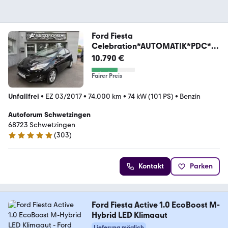
Ford Fiesta
Celebration*AUTOMATIK*PDC*K
LIMA*SHZ*LED*
10.790 €
Fairer Preis
Unfallfrei
•
EZ 03/2017
•
74.000 km
•
74 kW (101 PS)
•
Benzin
Autoforum Schwetzingen
68723 Schwetzingen
(
303
)
5 Sterne
Kontakt
Parken
Ford Fiesta Active 1.0 EcoBoost M-
Hybrid LED Klimaaut
Lieferung möglich