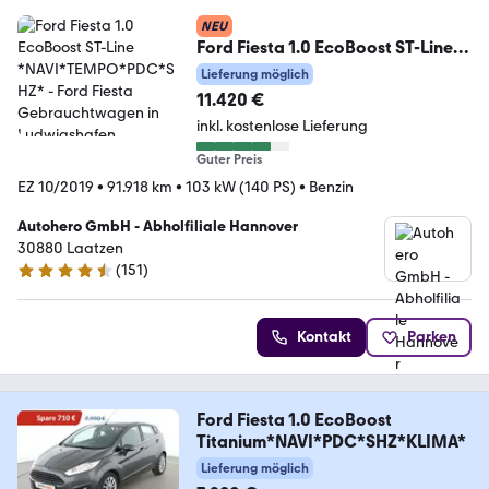
NEU
Ford Fiesta 1.0 EcoBoost ST-Line
*NAVI*TEMPO*PDC*SHZ*
Lieferung möglich
11.420 €
inkl. kostenlose Lieferung
Guter Preis
EZ 10/2019
•
91.918 km
•
103 kW (140 PS)
•
Benzin
Autohero GmbH - Abholfiliale Hannover
30880 Laatzen
(
151
)
4.7 Sterne
Kontakt
Parken
Ford Fiesta 1.0 EcoBoost
Titanium*NAVI*PDC*SHZ*KLIMA*
Lieferung möglich