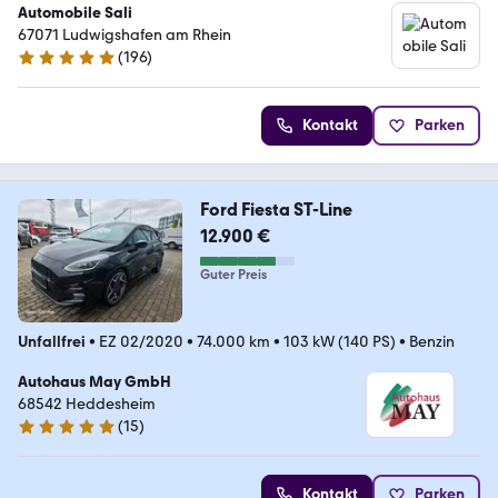
Automobile Sali
67071 Ludwigshafen am Rhein
(
196
)
5 Sterne
Kontakt
Parken
Ford Fiesta ST-Line
12.900 €
Guter Preis
Unfallfrei
•
EZ 02/2020
•
74.000 km
•
103 kW (140 PS)
•
Benzin
Autohaus May GmbH
68542 Heddesheim
(
15
)
5 Sterne
Kontakt
Parken