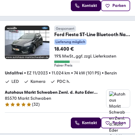
Kontakt
Parken
Gesponsert
Ford Fiesta ST-Line Bluetooth Navi
LED Klima
Lieferung möglich
18.400 €
19% MwSt.
ggf. zzgl. Lieferkosten
Fairer Preis
Unfallfrei
•
EZ 11/2023
•
11.024 km
•
74 kW (101 PS)
•
Benzin
LED
Kamera
PDC h.
Autohaus Markt Schwaben Zwnl. d. Auto Eder
GmbH
85570 Markt Schwaben
(
32
)
5 Sterne
Kontakt
Parken