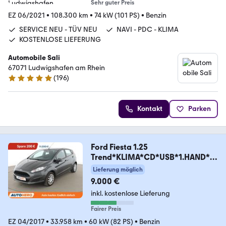
Sehr guter Preis
EZ 06/2021
•
108.300 km
•
74 kW (101 PS)
•
Benzin
SERVICE NEU - TÜV NEU
NAVI - PDC - KLIMA
KOSTENLOSE LIEFERUNG
Automobile Sali
67071 Ludwigshafen am Rhein
(
196
)
5 Sterne
Kontakt
Parken
Ford Fiesta 1.25
Trend*KLIMA*CD*USB*1.HAND*G
ARANTIE*
Lieferung möglich
9.000 €
inkl. kostenlose Lieferung
Fairer Preis
EZ 04/2017
•
33.958 km
•
60 kW (82 PS)
•
Benzin