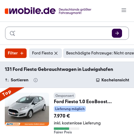
Filter
Ford Fiesta
Beschädigte Fahrzeuge: Nicht anz
131 Ford Fiesta Gebrauchtwagen in Ludwigshafen
Sortieren
Kachelansicht
Top
Gesponsert
Ford Fiesta 1.0 EcoBoost
Celebration*SHZ*KLIMA*
Lieferung möglich
7.970 €
inkl. kostenlose Lieferung
Fairer Preis