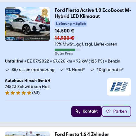
Ford Fiesta Active 1.0 EcoBoost M-
Hybrid LED Klimaaut
Lieferung möglich
14.500 €
14.900 €
19% MwSt.
ggf. zzgl. Lieferkosten
Guter Preis
Unfallfrei
•
EZ 07/2022
•
67.620 km
•
92 kW (125 PS)
•
Benzin
Sitz u. Lenkradheizung
*1. Hand*
*Digitalradio*
Autohaus Hirsch GmbH
74523 Schwäbisch Hall
(
63
)
4.9 Sterne
Kontakt
Parken
Ford Fiesta 1.6 4 Zylinder