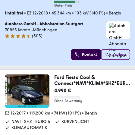
Guter Preis
Unfallfrei
•
EZ 12/2018
•
45.344 km
•
103 kW (140 PS)
•
Benzin
Autohero GmbH - Abholstation Stuttgart
70825 Korntal-Münchingen
(
303
)
4.4 Sterne
Kontakt
Parken
Ford Fiesta Cool &
Connect*NAVI*KLIMA*SHZ*EURO
6*
4.990 €
Ohne Bewertung
EZ 12/2017
•
119.200 km
•
74 kW (101 PS)
•
Benzin
NAVI - SHZ - EURO 6
KURVENLICHT
KLIMAAUTOMATIK