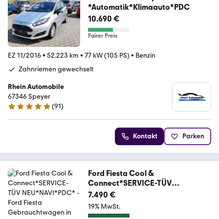
*Automatik*Klimaauto*PDC
10.690 €
Fairer Preis
EZ 11/2016
•
52.223 km
•
77 kW (105 PS)
•
Benzin
Zahnriemen gewechselt
Rhein Automobile
67346 Speyer
(
91
)
5 Sterne
Kontakt
Parken
Ford Fiesta Cool &
Connect*SERVICE-TÜV
NEU*NAVI*PDC*
7.490 €
19% MwSt.