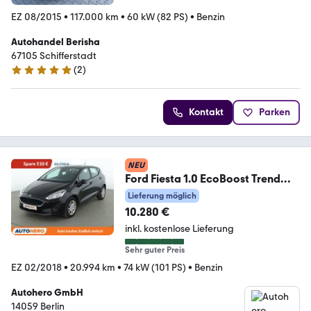
EZ 08/2015
•
117.000 km
•
60 kW (82 PS)
•
Benzin
Autohandel Berisha
67105 Schifferstadt
(
2
)
5 Sterne
Kontakt
Parken
NEU
Ford Fiesta 1.0 EcoBoost Trend
*LIMITER*PDC*SHZ*KLIMA
Lieferung möglich
10.280 €
inkl. kostenlose Lieferung
Sehr guter Preis
EZ 02/2018
•
20.994 km
•
74 kW (101 PS)
•
Benzin
Autohero GmbH
14059 Berlin