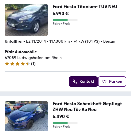
Ford Fiesta Titanium- TÜV NEU
6.990 €
Fairer Preis
Unfallfrei
•
EZ 11/2014
•
117.000 km
•
74 kW (101 PS)
•
Benzin
Pfalz Automobile
67059 Ludwigshafen am Rhein
(
1
)
4.3 Sterne
Kontakt
Parken
Ford Fiesta Scheckheft Gepflegt
ZHW Neu Tüv Au Neu
6.490 €
Fairer Preis