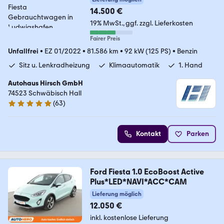
14.500 €
19% MwSt.
ggf. zzgl. Lieferkosten
Fairer Preis
Unfallfrei
•
EZ 01/2022
•
81.586 km
•
92 kW (125 PS)
•
Benzin
Sitz u. Lenkradheizung
Klimaautomatik
1. Hand
Autohaus Hirsch GmbH
74523 Schwäbisch Hall
(
63
)
4.9 Sterne
Kontakt
Parken
Ford Fiesta 1.0 EcoBoost Active
Plus*LED*NAVI*ACC*CAM
Lieferung möglich
12.050 €
inkl. kostenlose Lieferung