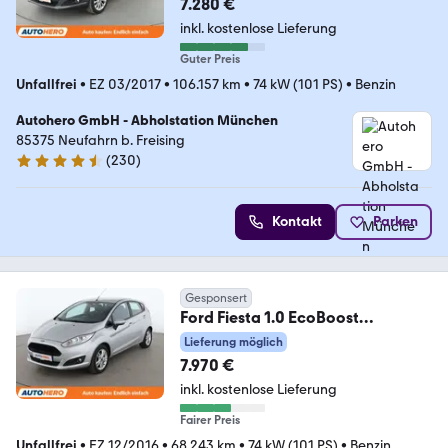
7.280 €
inkl. kostenlose Lieferung
Guter Preis
Unfallfrei
•
EZ 03/2017
•
106.157 km
•
74 kW (101 PS)
•
Benzin
Autohero GmbH - Abholstation München
85375 Neufahrn b. Freising
(
230
)
4.4 Sterne
Kontakt
Parken
Gesponsert
Ford Fiesta 1.0 EcoBoost
Celebration*SHZ*KLIMA*
Lieferung möglich
7.970 €
inkl. kostenlose Lieferung
Fairer Preis
Unfallfrei
•
EZ 12/2016
•
68.243 km
•
74 kW (101 PS)
•
Benzin