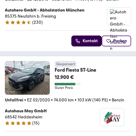
Autohero GmbH - Abholstation München
85375 Neufahrn b. Freising
(
230
)
4.4 Sterne
Kontakt
Parken
Gesponsert
Ford Fiesta ST-Line
12.900 €
Guter Preis
Unfallfrei
•
EZ 02/2020
•
74.000 km
•
103 kW (140 PS)
•
Benzin
Autohaus May GmbH
68542 Heddesheim
(
15
)
5 Sterne