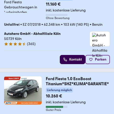
11.160 €
inkl. kostenlose Lieferung
Ohne Bewertung
Unfallfrei
•
EZ 07/2018
•
62.348 km
•
103 kW (140 PS)
•
Benzin
Autohero GmbH - Abholfiliale Köln
50739 Köln
(
365
)
4.6 Sterne
Kontakt
Parken
Ford Fiesta 1.0 EcoBoost
Titanium*SHZ*KLIMA*GARANTIE*
Lieferung möglich
10.260 €
inkl. kostenlose Lieferung
Guter Preis