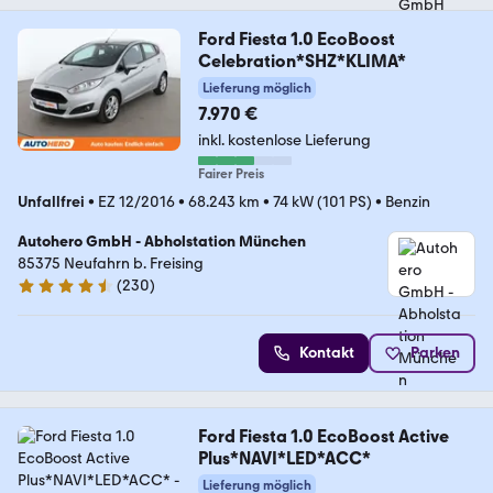
Ford Fiesta 1.0 EcoBoost
Celebration*SHZ*KLIMA*
Lieferung möglich
7.970 €
inkl. kostenlose Lieferung
Fairer Preis
Unfallfrei
•
EZ 12/2016
•
68.243 km
•
74 kW (101 PS)
•
Benzin
Autohero GmbH - Abholstation München
85375 Neufahrn b. Freising
(
230
)
4.4 Sterne
Kontakt
Parken
Ford Fiesta 1.0 EcoBoost Active
Plus*NAVI*LED*ACC*
Lieferung möglich