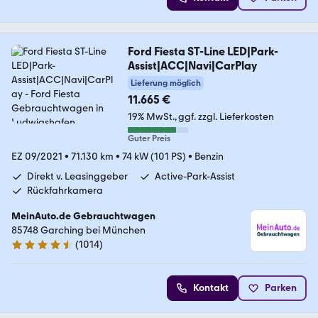
Ford Fiesta ST-Line LED|Park-
Assist|ACC|Navi|CarPlay
Lieferung möglich
11.665 €
19% MwSt.
ggf. zzgl. Lieferkosten
Guter Preis
EZ 09/2021
•
71.130 km
•
74 kW (101 PS)
•
Benzin
Direkt v. Leasinggeber
Active-Park-Assist
Rückfahrkamera
MeinAuto.de Gebrauchtwagen
85748 Garching bei München
(
1014
)
4.6 Sterne
Kontakt
Parken