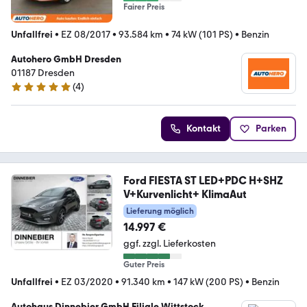
Fairer Preis
Unfallfrei
•
EZ 08/2017
•
93.584 km
•
74 kW (101 PS)
•
Benzin
Autohero GmbH Dresden
01187 Dresden
(
4
)
5 Sterne
Kontakt
Parken
Ford FIESTA ST LED+PDC H+SHZ
V+Kurvenlicht+ KlimaAut
Lieferung möglich
14.997 €
ggf. zzgl. Lieferkosten
Guter Preis
Unfallfrei
•
EZ 03/2020
•
91.340 km
•
147 kW (200 PS)
•
Benzin
Autohaus Dinnebier GmbH Filiale Wittstock