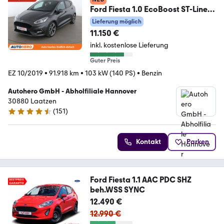
Ford Fiesta 1.0 EcoBoost ST-Line
*NAVI*TEMPO*PDC*SHZ*
Lieferung möglich
11.150 €
inkl. kostenlose Lieferung
Guter Preis
EZ 10/2019
•
91.918 km
•
103 kW (140 PS)
•
Benzin
Autohero GmbH - Abholfiliale Hannover
30880 Laatzen
(
151
)
4.7 Sterne
Kontakt
Parken
Ford Fiesta 1.1 AAC PDC SHZ
beh.WSS SYNC
12.490 €
12.990 €