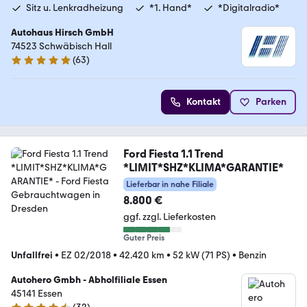
Sitz u. Lenkradheizung
*1. Hand*
*Digitalradio*
Autohaus Hirsch GmbH
74523 Schwäbisch Hall
(
63
)
4.9 Sterne
Kontakt
Parken
Ford Fiesta 1.1 Trend
*LIMIT*SHZ*KLIMA*GARANTIE*
Lieferbar in nahe Filiale
8.800 €
ggf. zzgl. Lieferkosten
Guter Preis
Unfallfrei
•
EZ 02/2018
•
42.420 km
•
52 kW (71 PS)
•
Benzin
Autohero Gmbh - Abholfiliale Essen
45141 Essen