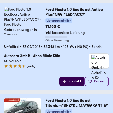
Ford Fiesta 1.0 EcoBoost Active
Plus*NAVI*LED*ACC*
Lieferung möglich
11.160 €
inkl. kostenlose Lieferung
Ohne Bewertung
Unfallfrei
•
EZ 07/2018
•
62.348 km
•
103 kW (140 PS)
•
Benzin
Autohero GmbH - Abholfiliale Köln
50739 Köln
(
365
)
4.6 Sterne
Kontakt
Parken
Ford Fiesta 1.0 EcoBoost
Titanium*SHZ*KLIMA*GARANTIE*
Lieferung möglich