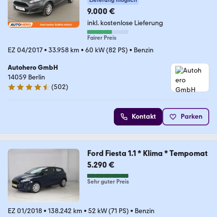
9.000 €
inkl. kostenlose Lieferung
Fairer Preis
EZ 04/2017
•
33.958 km
•
60 kW (82 PS)
•
Benzin
Autohero GmbH
14059 Berlin
(
502
)
4.5 Sterne
Kontakt
Parken
Ford Fiesta 1.1 * Klima * Tempomat
5.290 €
Sehr guter Preis
EZ 01/2018
•
138.242 km
•
52 kW (71 PS)
•
Benzin