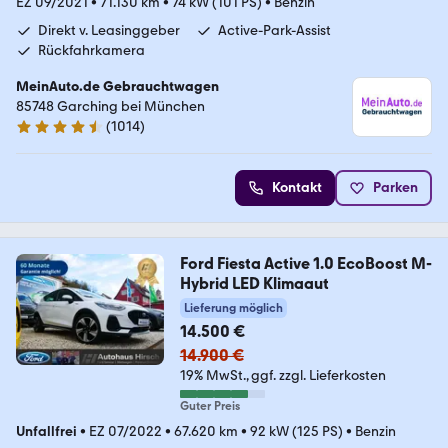
EZ 09/2021
•
71.130 km
•
74 kW (101 PS)
•
Benzin
Direkt v. Leasinggeber
Active-Park-Assist
Rückfahrkamera
MeinAuto.de Gebrauchtwagen
85748 Garching bei München
(
1014
)
4.6 Sterne
Kontakt
Parken
Ford Fiesta Active 1.0 EcoBoost M-
Hybrid LED Klimaaut
Lieferung möglich
14.500 €
14.900 €
19% MwSt.
ggf. zzgl. Lieferkosten
Guter Preis
Unfallfrei
•
EZ 07/2022
•
67.620 km
•
92 kW (125 PS)
•
Benzin