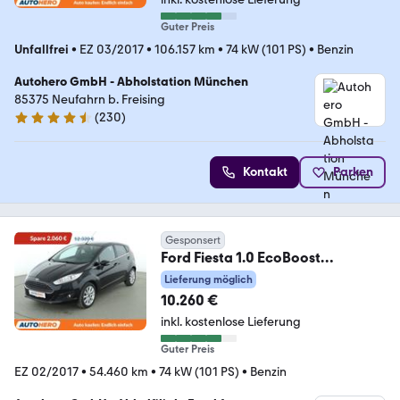
Guter Preis
Unfallfrei
•
EZ 03/2017
•
106.157 km
•
74 kW (101 PS)
•
Benzin
Autohero GmbH - Abholstation München
85375 Neufahrn b. Freising
(
230
)
4.4 Sterne
Kontakt
Parken
Gesponsert
Ford Fiesta 1.0 EcoBoost
Titanium*SHZ*KLIMA*GARANTIE*
Lieferung möglich
10.260 €
inkl. kostenlose Lieferung
Guter Preis
EZ 02/2017
•
54.460 km
•
74 kW (101 PS)
•
Benzin