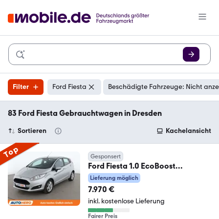
Filter
Ford Fiesta
Beschädigte Fahrzeuge: Nicht anz
83 Ford Fiesta Gebrauchtwagen in Dresden
Sortieren
Kachelansicht
Top
Gesponsert
Ford Fiesta 1.0 EcoBoost
Celebration*SHZ*KLIMA*
Lieferung möglich
7.970 €
inkl. kostenlose Lieferung
Fairer Preis