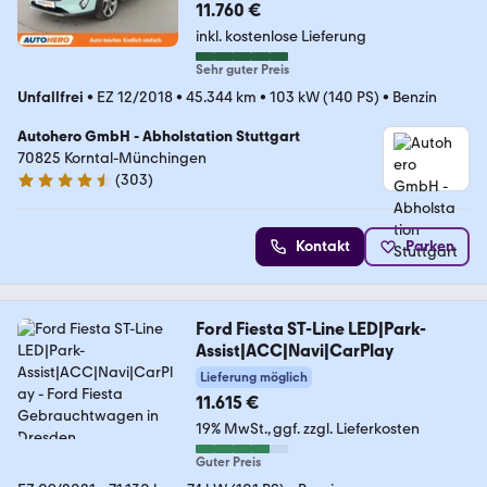
11.760 €
inkl. kostenlose Lieferung
Sehr guter Preis
Unfallfrei
•
EZ 12/2018
•
45.344 km
•
103 kW (140 PS)
•
Benzin
Autohero GmbH - Abholstation Stuttgart
70825 Korntal-Münchingen
(
303
)
4.4 Sterne
Kontakt
Parken
Ford Fiesta ST-Line LED|Park-
Assist|ACC|Navi|CarPlay
Lieferung möglich
11.615 €
19% MwSt.
ggf. zzgl. Lieferkosten
Guter Preis