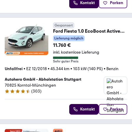
Kontakt
Parken
Gesponsert
Ford Fiesta 1.0 EcoBoost Active
Plus*LED*NAVI*ACC*CAM
Lieferung möglich
11.760 €
inkl. kostenlose Lieferung
Sehr guter Preis
Unfallfrei
•
EZ 12/2018
•
45.344 km
•
103 kW (140 PS)
•
Benzin
Autohero GmbH - Abholstation Stuttgart
70825 Korntal-Münchingen
(
303
)
4.4 Sterne
Kontakt
Parken
NEU