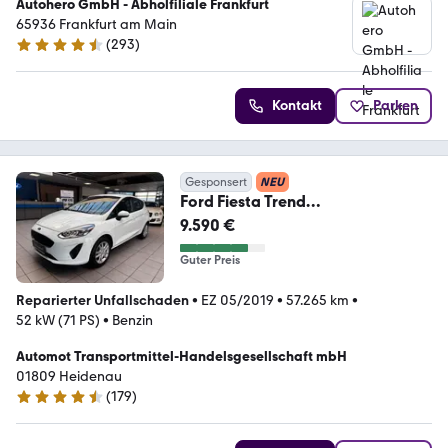
Autohero GmbH - Abholfiliale Frankfurt
65936 Frankfurt am Main
(
293
)
4.6 Sterne
Kontakt
Parken
Gesponsert
NEU
Ford Fiesta Trend
1.1*Sitzh.*Temp.*Klima*
9.590 €
Guter Preis
Reparierter Unfallschaden
•
EZ 05/2019
•
57.265 km
•
52 kW (71 PS)
•
Benzin
Automot Transportmittel-Handelsgesellschaft mbH
01809 Heidenau
(
179
)
4.6 Sterne