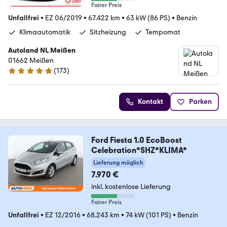
Fairer Preis
Unfallfrei
•
EZ 06/2019
•
67.422 km
•
63 kW (86 PS)
•
Benzin
Klimaautomatik
Sitzheizung
Tempomat
Autoland NL Meißen
01662 Meißen
(
173
)
4.8 Sterne
Kontakt
Parken
Ford Fiesta 1.0 EcoBoost
Celebration*SHZ*KLIMA*
Lieferung möglich
7.970 €
inkl. kostenlose Lieferung
Fairer Preis
Unfallfrei
•
EZ 12/2016
•
68.243 km
•
74 kW (101 PS)
•
Benzin