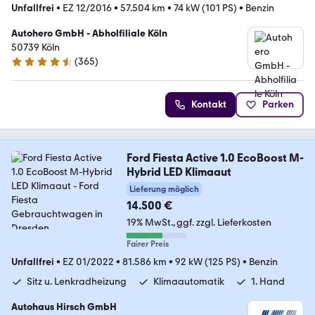
Unfallfrei
•
EZ 12/2016
•
57.504 km
•
74 kW (101 PS)
•
Benzin
Autohero GmbH - Abholfiliale Köln
50739 Köln
(
365
)
4.6 Sterne
Kontakt
Parken
Ford Fiesta Active 1.0 EcoBoost M-
Hybrid LED Klimaaut
Lieferung möglich
14.500 €
19% MwSt.
ggf. zzgl. Lieferkosten
Fairer Preis
Unfallfrei
•
EZ 01/2022
•
81.586 km
•
92 kW (125 PS)
•
Benzin
Sitz u. Lenkradheizung
Klimaautomatik
1. Hand
Autohaus Hirsch GmbH