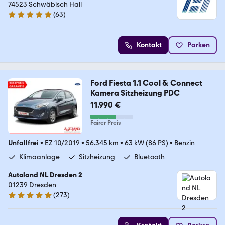
74523 Schwäbisch Hall
(
63
)
4.9 Sterne
Kontakt
Parken
Ford Fiesta 1.1 Cool & Connect
Kamera Sitzheizung PDC
11.990 €
Fairer Preis
Unfallfrei
•
EZ 10/2019
•
56.345 km
•
63 kW (86 PS)
•
Benzin
Klimaanlage
Sitzheizung
Bluetooth
Autoland NL Dresden 2
01239 Dresden
(
273
)
4.9 Sterne