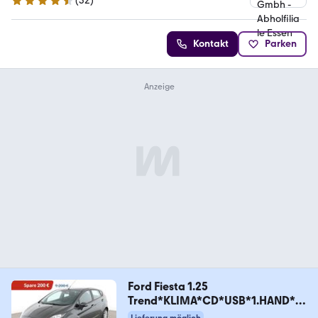
(
32
)
4.7 Sterne
Kontakt
Parken
Ford Fiesta 1.25
Trend*KLIMA*CD*USB*1.HAND*G
ARANTIE*
Lieferung möglich