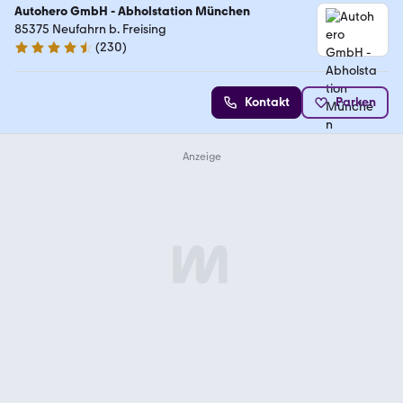
Autohero GmbH - Abholstation München
85375 Neufahrn b. Freising
(
230
)
4.4 Sterne
Kontakt
Parken