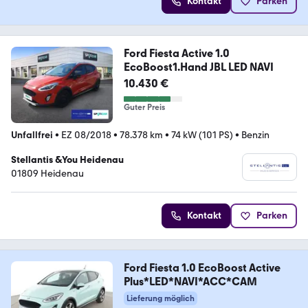
Kontakt
Parken
Ford Fiesta Active 1.0
EcoBoost1.Hand JBL LED NAVI
10.430 €
Guter Preis
Unfallfrei
•
EZ 08/2018
•
78.378 km
•
74 kW (101 PS)
•
Benzin
Stellantis &You Heidenau
01809 Heidenau
Kontakt
Parken
Ford Fiesta 1.0 EcoBoost Active
Plus*LED*NAVI*ACC*CAM
Lieferung möglich