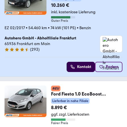
10.260 €
inkl. kostenlose Lieferung
Guter Preis
EZ 02/2017
•
54.460 km
•
74 kW (101 PS)
•
Benzin
Autohero GmbH - Abholfiliale Frankfurt
65936 Frankfurt am Main
(
293
)
4.6 Sterne
Kontakt
Parken
NEU
Ford Fiesta 1.0 EcoBoost
Celebration *PDC*SHZ*ALU*
Lieferbar in nahe Filiale
8.890 €
ggf. zzgl. Lieferkosten
Fairer Preis