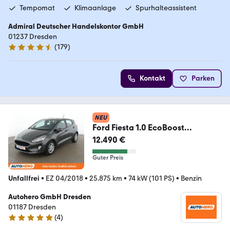
Tempomat
Klimaanlage
Spurhalteassistent
Admiral Deutscher Handelskontor GmbH
01237 Dresden
(
179
)
4.4 Sterne
Kontakt
Parken
NEU
Ford Fiesta 1.0 EcoBoost
Cool&Connect Aut.*LIMIT*PDC*
12.490 €
Guter Preis
Unfallfrei
•
EZ 04/2018
•
25.875 km
•
74 kW (101 PS)
•
Benzin
Autohero GmbH Dresden
01187 Dresden
(
4
)
5 Sterne