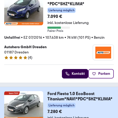
*PDC*SHZ*KLIMA*
Lieferung möglich
7.090 €
inkl. kostenlose Lieferung
Fairer Preis
Unfallfrei
•
EZ 07/2016
•
107.638 km
•
74 kW (101 PS)
•
Benzin
Autohero GmbH Dresden
01187 Dresden
(
4
)
5 Sterne
Kontakt
Parken
Ford Fiesta 1.0 EcoBoost
Titanium*NAVI*PDC*SHZ*KLIMA*
Lieferung möglich
7.280 €
inkl. kostenlose Lieferung