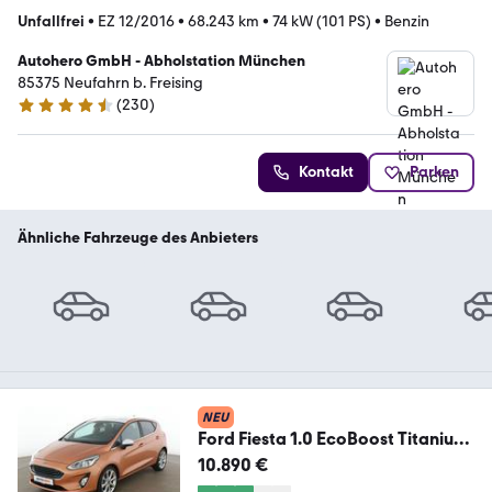
Unfallfrei
•
EZ 12/2016
•
68.243 km
•
74 kW (101 PS)
•
Benzin
Autohero GmbH - Abholstation München
85375 Neufahrn b. Freising
(
230
)
4.4 Sterne
Kontakt
Parken
Ähnliche Fahrzeuge des Anbieters
NEU
Ford Fiesta 1.0 EcoBoost Titanium
Aut.*NAVI*CAM*SHZ*
10.890 €