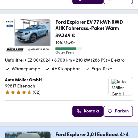
Ford Explorer EV 77 kWh RWD
AHK Fahrerass.-Paket Wärm
39.349 €
19% MwSt.
Guter Preis
Unfallfrei
•
EZ 08/2024
•
6.700 km
•
210 kW (286 PS)
•
Elektro
Wärmepumpe
AHK-klappbar
Ergo.-Sitze
Auto Möller GmbH
99817 Eisenach
(
82
)
4.7 Sterne
Kontakt
Parken
Ford Explorer 3,0 l EcoBoost 4x4