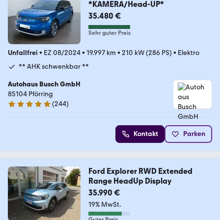
*KAMERA/Head-UP*
35.480 €
Sehr guter Preis
Unfallfrei
•
EZ 08/2024
•
19.997 km
•
210 kW (286 PS)
•
Elektro
** AHK schwenkbar **
Autohaus Busch GmbH
85104 Pförring
(
244
)
4.8 Sterne
Kontakt
Parken
Ford Explorer RWD Extended
Range HeadUp Display
35.990 €
19% MwSt.
Guter Preis