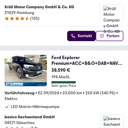
Krüll Motor Company GmbH & Co. KG
21029 Hamburg
(
135
)
4.5 Sterne
Kontakt
Parken
Ford Explorer
Premium+ACC+B&O+DAB+NAV+B
LIS+PDC+Panoda
38.590 €
19% MwSt.
Sehr guter Preis
Vorführfahrzeug
•
EZ 09/2024
•
23.000 km
•
250 kW (340 PS)
•
Elektro
LED Matrix+Wärmepumpe
besico Sachsenland GmbH
08371 Glauchau