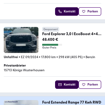
Kontakt
Parken
Gesponsert
Ford Explorer 3,0 l EcoBoost 4x4
ST-Line Mod 2025
48.400 €
Guter Preis
Unfallfrei
•
EZ 09/2024
•
17.800 km
•
298 kW (405 PS)
•
Benzin
Privatanbieter
15713 Königs Wusterhausen
Kontakt
Parken
Ford Extended Range 77 Kwh RWD