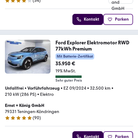
(
54
)
4.1 Sterne
Kontakt
Parken
Ford Explorer Elektromotor RWD
77kWh Premium
Mit Batterie-Zertifikat
35.950 €
19% MwSt.
Sehr guter Preis
Unfallfrei
•
Vorführfahrzeug
•
EZ 09/2024
•
32.500 km
•
210 kW (286 PS)
•
Elektro
Ernst + König GmbH
79331 Teningen-Köndringen
(
90
)
4.8 Sterne
Kontakt
Parken