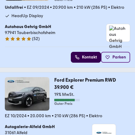
Unfallfrei
•
EZ 09/2024
•
20.900 km
•
210 kW (286 PS)
•
Elektro
HeadUp Display
Autohaus Gehrig GmbH
97941 Tauberbischofsheim
(
52
)
5 Sterne
Kontakt
Parken
Ford Explorer Premium RWD
39.900 €
19% MwSt.
Guter Preis
EZ 10/2024
•
20.000 km
•
210 kW (286 PS)
•
Elektro
Autogalerie-Alfeld GmbH
31061 Alfeld