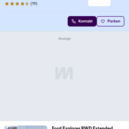
(
19
)
4.5 Sterne
Kontakt
Parken
Ford Explorer RWD Extended