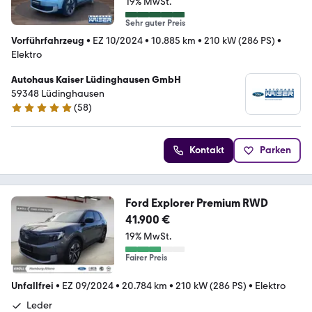
19% MwSt.
Sehr guter Preis
Vorführfahrzeug
•
EZ 10/2024
•
10.885 km
•
210 kW (286 PS)
•
Elektro
Autohaus Kaiser Lüdinghausen GmbH
59348 Lüdinghausen
(
58
)
5 Sterne
Kontakt
Parken
Ford Explorer Premium RWD
41.900 €
19% MwSt.
Fairer Preis
Unfallfrei
•
EZ 09/2024
•
20.784 km
•
210 kW (286 PS)
•
Elektro
Leder