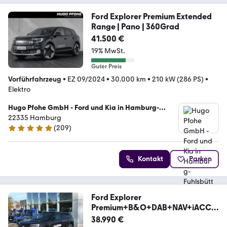
Ford Explorer Premium Extended
Range | Pano | 360Grad
41.500 €
19% MwSt.
Guter Preis
Vorführfahrzeug
•
EZ 09/2024
•
30.000 km
•
210 kW (286 PS)
•
Elektro
Hugo Pfohe GmbH - Ford und Kia in Hamburg-
Fuhlsbüttel
22335 Hamburg
(
209
)
4.8 Sterne
Kontakt
Parken
Ford Explorer
Premium+B&O+DAB+NAV+iACC+
AHK+BLIS+Panod
38.990 €