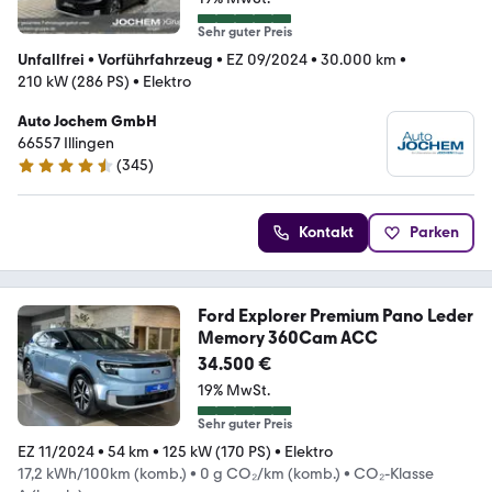
Sehr guter Preis
Unfallfrei
•
Vorführfahrzeug
•
EZ 09/2024
•
30.000 km
•
210 kW (286 PS)
•
Elektro
Auto Jochem GmbH
66557 Illingen
(
345
)
4.6 Sterne
Kontakt
Parken
Ford Explorer Premium Pano Leder
Memory 360Cam ACC
34.500 €
19% MwSt.
Sehr guter Preis
EZ 11/2024
•
54 km
•
125 kW (170 PS)
•
Elektro
17,2 kWh/100km (komb.)
•
0 g CO₂/km (komb.)
•
CO₂-Klasse