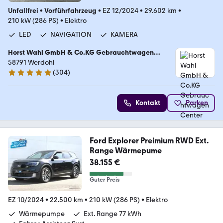
Unfallfrei
•
Vorführfahrzeug
•
EZ 12/2024
•
29.602 km
•
210 kW (286 PS)
•
Elektro
LED
NAVIGATION
KAMERA
Horst Wahl GmbH & Co.KG Gebrauchtwagen
Center
58791 Werdohl
(
304
)
5 Sterne
Kontakt
Parken
Ford Explorer Preimium RWD Ext.
Range Wärmepume
38.155 €
Guter Preis
EZ 10/2024
•
22.500 km
•
210 kW (286 PS)
•
Elektro
Wärmepumpe
Ext. Range 77 kWh