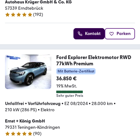
Autohaus Krüger GmbH & Co. KG
57339 Erndtebrück
(
192
)
5 Sterne
Kontakt
Parken
Ford Explorer Elektromotor RWD
77kWh Premium
Mit Batterie-Zertifikat
36.850 €
19% MwSt.
Sehr guter Preis
Unfallfrei
•
Vorführfahrzeug
•
EZ 08/2024
•
28.000 km
•
210 kW (286 PS)
•
Elektro
Ernst + König GmbH
79331 Teningen-Köndringen
(
90
)
4.8 Sterne