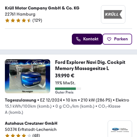
Krüll Motor Company GmbH & Co. KG
22761 Hamburg
(
129
)
4.6 Sterne
Kontakt
Parken
Ford Explorer Navi Dig. Cockpit
Memory Massagesitze L
39.990 €
19% MwSt.
Guter Preis
Tageszulassung
•
EZ 12/2024
•
10 km
•
210 kW (286 PS)
•
Elektro
15,1 kWh/100km (komb.)
•
0 g CO₂/km (komb.)
•
CO₂-Klasse
A (komb.)
Autohaus Creutzner GmbH
50374 Erftstadt-Lechenich
(
48
)