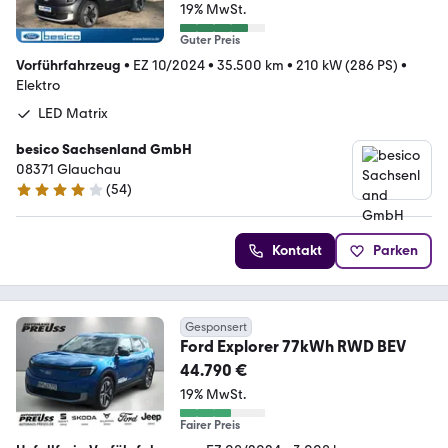
19% MwSt.
Guter Preis
Vorführfahrzeug
•
EZ 10/2024
•
35.500 km
•
210 kW (286 PS)
•
Elektro
LED Matrix
besico Sachsenland GmbH
08371 Glauchau
(
54
)
4.1 Sterne
Kontakt
Parken
Gesponsert
Ford Explorer 77kWh RWD BEV
44.790 €
19% MwSt.
Fairer Preis