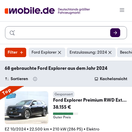
Filter
Ford Explorer
Erstzulassung: 2024
Besch
68 gebrauchte Ford Explorer aus dem Jahr 2024
Sortieren
Kachelansicht
Top
Gesponsert
Ford Explorer Preimium RWD Ext.
Range Wärmepume
38.155 €
Guter Preis
EZ 10/2024
•
22.500 km
•
210 kW (286 PS)
•
Elektro