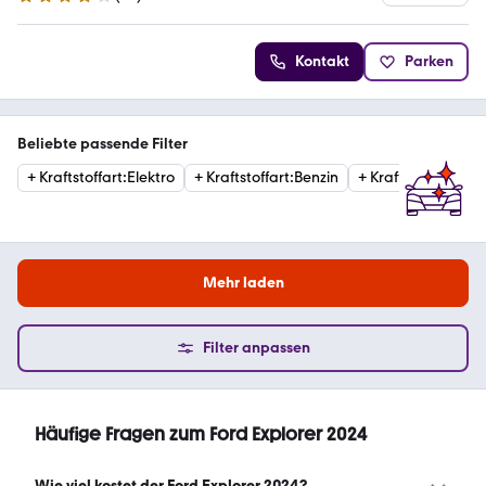
4.2 Sterne
Kontakt
Parken
Beliebte passende Filter
+
Kraftstoffart
:
Elektro
+
Kraftstoffart
:
Benzin
+
Kraftstoffart
:
Hybr
Mehr laden
Filter anpassen
Häufige Fragen zum Ford Explorer 2024
Wie viel kostet der Ford Explorer 2024?