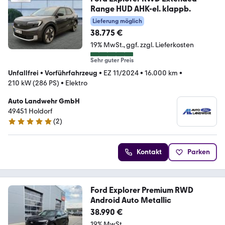
Range HUD AHK-el. klappb.
Lieferung möglich
38.775 €
19% MwSt.
ggf. zzgl. Lieferkosten
Sehr guter Preis
Unfallfrei
•
Vorführfahrzeug
•
EZ 11/2024
•
16.000 km
•
210 kW (286 PS)
•
Elektro
Auto Landwehr GmbH
49451 Holdorf
(
2
)
5 Sterne
Kontakt
Parken
Ford Explorer Premium RWD
Android Auto Metallic
38.990 €
19% MwSt.