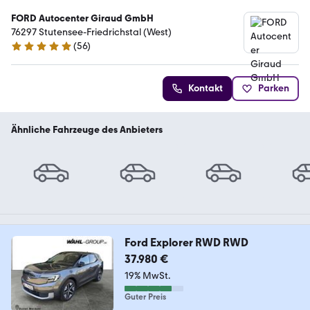
FORD Autocenter Giraud GmbH
76297 Stutensee-Friedrichstal (West)
(
56
)
5 Sterne
Kontakt
Parken
Ähnliche Fahrzeuge des Anbieters
Ford Explorer RWD RWD
37.980 €
19% MwSt.
Guter Preis