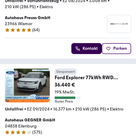
Unfallfrei
•
Vorführfahrzeug
•
EZ 08/2024
•
3.008 km
•
210 kW (286 PS)
•
Elektro
Autohaus Preuss GmbH
23966 Wismar
(
64
)
4.9 Sterne
Kontakt
Parken
Gesponsert
Ford Explorer 77kWh RWD
Extended Wärmepumpe
36.440 €
19% MwSt.
Guter Preis
Unfallfrei
•
EZ 09/2024
•
16.377 km
•
210 kW (286 PS)
•
Elektro
Autohaus GEGNER GmbH
04838 Eilenburg
(
575
)
4.2 Sterne