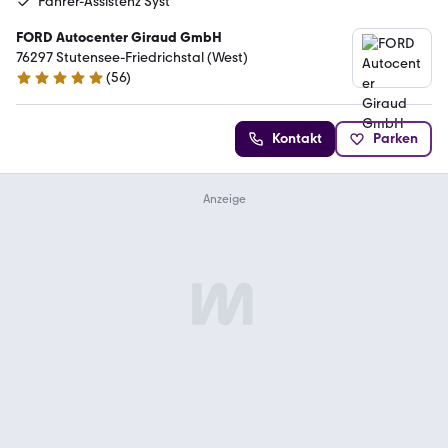
Fahrer-Assistenz Syst
FORD Autocenter Giraud GmbH
76297 Stutensee-Friedrichstal (West)
(
56
)
5 Sterne
Kontakt
Parken