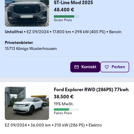
ST-Line Mod 2025
48.400 €
Guter Preis
Unfallfrei
•
EZ 09/2024
•
17.800 km
•
298 kW (405 PS)
•
Benzin
Privatanbieter
15713 Königs Wusterhausen
Kontakt
Parken
Ford Explorer RWD (286PS) 77kwh
38.500 €
19% MwSt.
Fairer Preis
EZ 09/2024
•
36.000 km
•
210 kW (286 PS)
•
Elektro