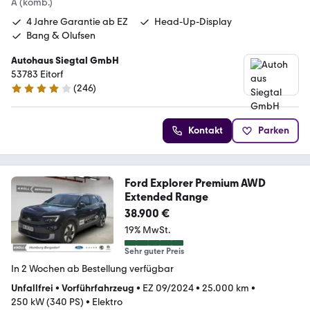
A (komb.)
4 Jahre Garantie ab EZ
Head-Up-Display
Bang & Olufsen
Autohaus Siegtal GmbH
53783 Eitorf
(
246
)
4.1 Sterne
Kontakt
Parken
Ford Explorer Premium AWD
Extended Range
38.900 €
19% MwSt.
Sehr guter Preis
In 2 Wochen ab Bestellung verfügbar
Unfallfrei
•
Vorführfahrzeug
•
EZ 09/2024
•
25.000 km
•
250 kW (340 PS)
•
Elektro