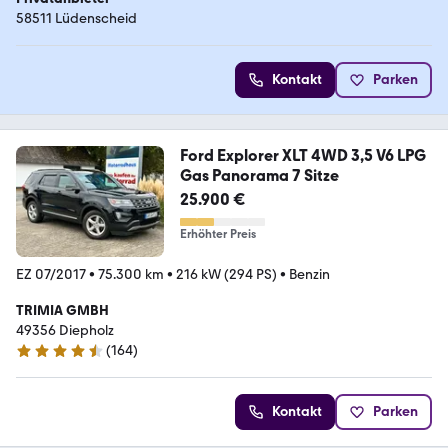
58511 Lüdenscheid
Kontakt
Parken
Ford Explorer XLT 4WD 3,5 V6 LPG
Gas Panorama 7 Sitze
25.900 €
Erhöhter Preis
EZ 07/2017
•
75.300 km
•
216 kW (294 PS)
•
Benzin
TRIMIA GMBH
49356 Diepholz
(
164
)
4.7 Sterne
Kontakt
Parken