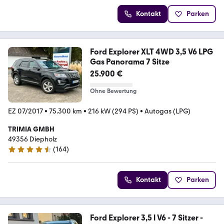
Kontakt
Parken
Ford Explorer XLT 4WD 3,5 V6 LPG
Gas Panorama 7 Sitze
25.900 €
Ohne Bewertung
EZ 07/2017
•
75.300 km
•
216 kW (294 PS)
•
Autogas (LPG)
TRIMIA GMBH
49356 Diepholz
(
164
)
4.7 Sterne
Kontakt
Parken
Ford Explorer 3,5 l V6 - 7 Sitzer -