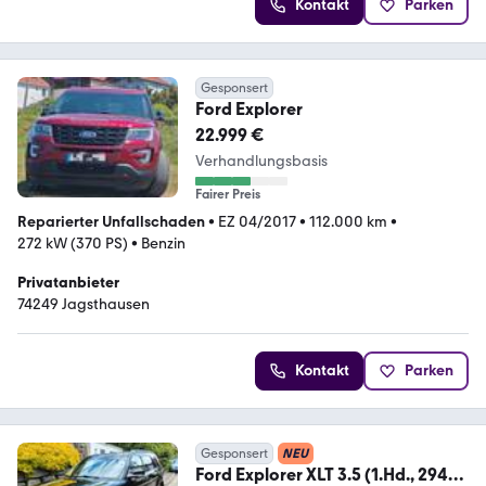
Kontakt
Parken
Gesponsert
Ford Explorer
22.999 €
Verhandlungsbasis
Fairer Preis
Reparierter Unfallschaden
•
EZ 04/2017
•
112.000 km
•
272 kW (370 PS)
•
Benzin
Privatanbieter
74249 Jagsthausen
Kontakt
Parken
Gesponsert
NEU
Ford Explorer XLT 3.5 (1.Hd., 294