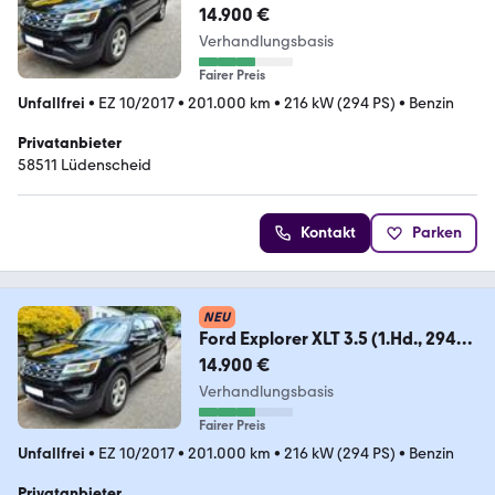
PS)
14.900 €
Verhandlungsbasis
Fairer Preis
Unfallfrei
•
EZ 10/2017
•
201.000 km
•
216 kW (294 PS)
•
Benzin
Privatanbieter
58511 Lüdenscheid
Kontakt
Parken
NEU
Ford Explorer XLT 3.5 (1.Hd., 294
PS)
14.900 €
Verhandlungsbasis
Fairer Preis
Unfallfrei
•
EZ 10/2017
•
201.000 km
•
216 kW (294 PS)
•
Benzin
Privatanbieter