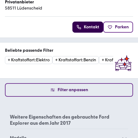
Privatanbieter
58511 Lüdenscheid
Kontakt
Parken
Beliebte passende Filter
+
Kraftstoffart
:
Elektro
+
Kraftstoffart
:
Benzin
+
Kraftstoffart
:
Hybr
Filter anpassen
Weitere Eigenschaften des
gebrauchte Ford
Explorer aus dem Jahr 2017
Modelle