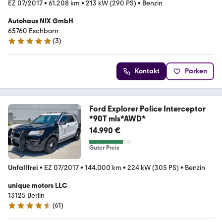
EZ 07/2017
•
61.208 km
•
213 kW (290 PS)
•
Benzin
Autohaus NIX GmbH
65760 Eschborn
(
3
)
4.9 Sterne
Kontakt
Parken
Ford Explorer Police Interceptor
*90T mls*AWD*
14.990 €
Guter Preis
Unfallfrei
•
EZ 07/2017
•
144.000 km
•
224 kW (305 PS)
•
Benzin
unique motors LLC
13125 Berlin
(
61
)
4.7 Sterne