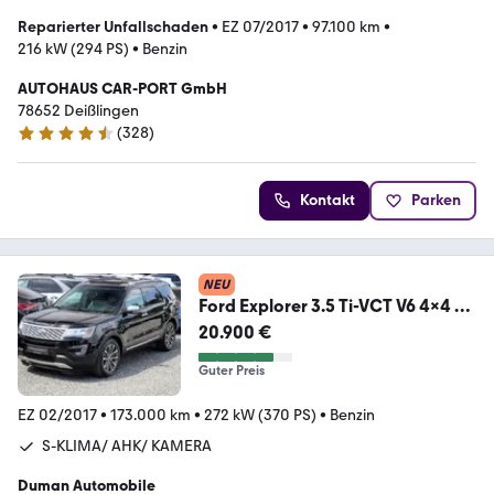
Reparierter Unfallschaden
•
EZ 07/2017
•
97.100 km
•
216 kW (294 PS)
•
Benzin
AUTOHAUS CAR-PORT GmbH
78652 Deißlingen
(
328
)
4.5 Sterne
Kontakt
Parken
NEU
Ford Explorer 3.5 Ti-VCT V6 4x4 6-
SITZE AHK PANO
20.900 €
Guter Preis
EZ 02/2017
•
173.000 km
•
272 kW (370 PS)
•
Benzin
S-KLIMA/ AHK/ KAMERA
Duman Automobile