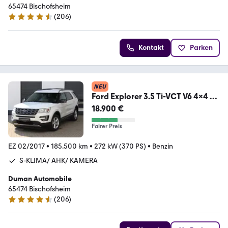
65474 Bischofsheim
(
206
)
4.4 Sterne
Kontakt
Parken
NEU
Ford Explorer 3.5 Ti-VCT V6 4x4 6-
SITZE AHK PANO
18.900 €
Fairer Preis
EZ 02/2017
•
185.500 km
•
272 kW (370 PS)
•
Benzin
S-KLIMA/ AHK/ KAMERA
Duman Automobile
65474 Bischofsheim
(
206
)
4.4 Sterne