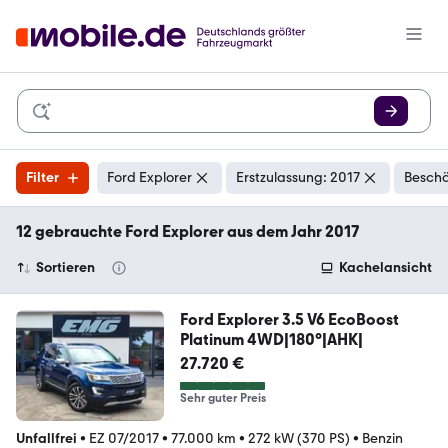
Filter
Ford Explorer
Erstzulassung: 2017
Beschä
12 gebrauchte Ford Explorer aus dem Jahr 2017
Sortieren
Kachelansicht
Ford Explorer 3.5 V6 EcoBoost
Platinum 4WD|180°|AHK|
27.720 €
Sehr guter Preis
Unfallfrei
•
EZ 07/2017
•
77.000 km
•
272 kW (370 PS)
•
Benzin