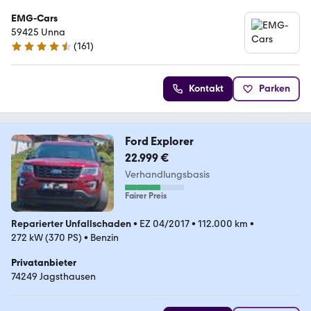
EMG-Cars
59425 Unna
(
161
)
4.3 Sterne
Kontakt
Parken
Ford Explorer
22.999 €
Verhandlungsbasis
Fairer Preis
Reparierter Unfallschaden
•
EZ 04/2017
•
112.000 km
•
272 kW (370 PS)
•
Benzin
Privatanbieter
74249 Jagsthausen