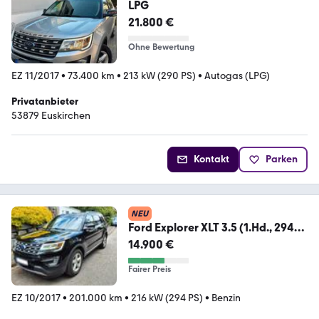
LPG
21.800 €
Ohne Bewertung
EZ 11/2017
•
73.400 km
•
213 kW (290 PS)
•
Autogas (LPG)
Privatanbieter
53879 Euskirchen
Kontakt
Parken
NEU
Ford Explorer XLT 3.5 (1.Hd., 294
PS)
14.900 €
Fairer Preis
EZ 10/2017
•
201.000 km
•
216 kW (294 PS)
•
Benzin