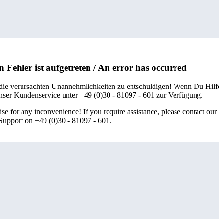
n Fehler ist aufgetreten / An error has occurred
 die verursachten Unannehmlichkeiten zu entschuldigen! Wenn Du Hilfe
unser Kundenservice unter +49 (0)30 - 81097 - 601 zur Verfügung.
se for any inconvenience! If you require assistance, please contact our
upport on +49 (0)30 - 81097 - 601.
e