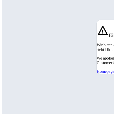
Ei
Wir bitten
steht Dir 
We apologi
Customer S
Homepag