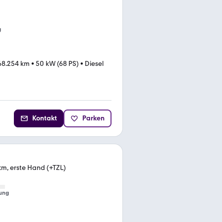
g
68.254 km
•
50 kW (68 PS)
•
Diesel
Kontakt
Parken
km, erste Hand (+TZL)
ung