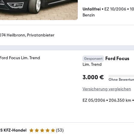
Unfallfrei
•
EZ 10/2006
•
1
Benzin
074 Heilbronn, Privatanbieter
Ford Focus
Gesponsert
Lim. Trend
3.000 €
Ohne Bewertu
Versicherung vergleichen
EZ 05/2006
•
206.350 km
S KFZ-Handel
(
53
)
5 Sterne