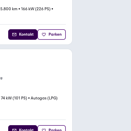
05.800 km
•
166 kW (226 PS)
•
Kontakt
Parken
ng
•
74 kW (101 PS)
•
Autogas (LPG)
Kontakt
Parken