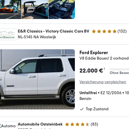
E&R Classics - Victory Classic Cars BV
(
132
)
5 Sterne
NL-5145 NA Waalwijk
Ford Explorer
V8 Eddie Bauer/ 2 vorhan
¹
22.000 €
Ohne Bewer
Versicherung vergleichen
Unfallfrei
•
EZ 12/2006
•
1
Benzin
Top Zustand
Automobile Oststeinbek
(
83
)
4.7 Sterne