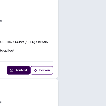
ng
.000 km
•
44 kW (60 PS)
•
Benzin
tgepflegt
Kontakt
Parken
g