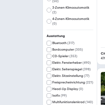
(
50
)
3-Zonen-Klimaautomatik
(
2
)
4-Zonen-Klimaautomatik
(
0
)
Ausstattung
Bluetooth
(
317
)
Bordcomputer
(
305
)
Ci
CD-Spieler
(
353
)
47
Elektr. Fensterheber
(
490
)
Elektr. Seitenspiegel
(
398
)
Elektr. Sitzeinstellung
(
77
)
Freisprecheinrichtung
(
221
)
Head-Up Display
(
0
)
Isofix
(
99
)
Multifunktionslenkrad
(
140
)