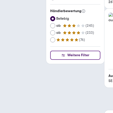
26
Händlerbewertung
Beliebig
ab
(
245
)
3 Sterne
ab
(
233
)
4 Sterne
(
76
)
ab
5 Sterne
Weitere Filter
Au
SE