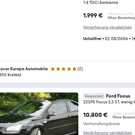
1.4 TDCi Ambiente
1.999 €
Ohne Bewertun
Versicherung vergleichen
Unfallfrei
•
EZ 08/2006
•
1
tycar Europa Automobile
(
2
)
5 Sterne
805 Krefeld
Ford Focus
Gesponsert
225PS Focus 2,5 ST, wenig 
10.800 €
Ohne Bewert
Verhandlungsbasis
Versicherung vergleichen