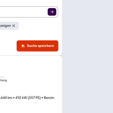
nzeigen
Suche speichern
rtung
.644 km
•
410 kW (557 PS)
•
Benzin