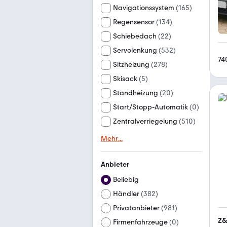
Navigationssystem
(
165
)
Regensensor
(
134
)
Schiebedach
(
22
)
Servolenkung
(
532
)
74
Sitzheizung
(
278
)
Skisack
(
5
)
Standheizung
(
20
)
Start/Stopp-Automatik
(
0
)
Zentralverriegelung
(
510
)
Mehr
...
Anbieter
Beliebig
Händler
(
382
)
Privatanbieter
(
981
)
Z&
Firmenfahrzeuge
(
0
)