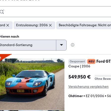
ord
Erstzulassung: 2006
Beschädigte Fahrzeuge: Nicht a
rtieren nach
p
Ford GT
Gesponsert
NEU
Coupe | 2006
549.950 €
Ohne Bewe
Versicherung vergleichen
Oldtimer
•
EZ 01/2006
•
56