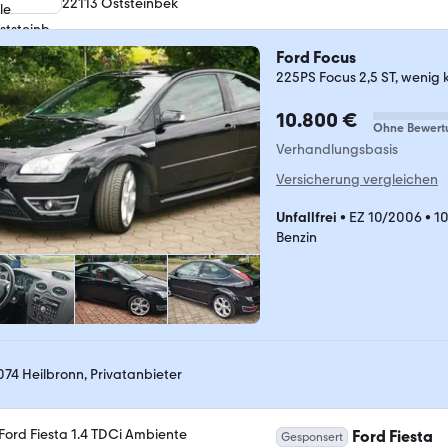
22113 Oststeinbek
Ford Focus
225PS Focus 2,5 ST, wenig 
10.800 €
Ohne Bewert
Verhandlungsbasis
Versicherung vergleichen
Unfallfrei
•
EZ 10/2006
•
1
Benzin
074 Heilbronn, Privatanbieter
Ford Fiesta
Gesponsert