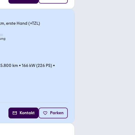
km, erste Hand (+TZL)
ung
05.800 km
•
166 kW (226 PS)
•
Kontakt
Parken