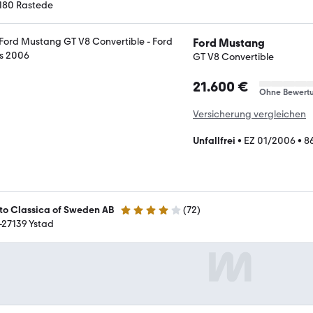
180 Rastede
Ford Mustang
GT V8 Convertible
21.600 €
Ohne Bewert
Versicherung vergleichen
Unfallfrei
•
EZ 01/2006
•
8
to Classica of Sweden AB
(
72
)
4.1 Sterne
-27139 Ystad