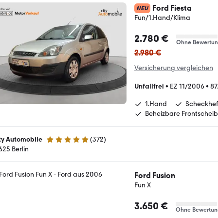
Ford Fiesta
NEU
Fun/1.Hand/Klima
2.780 €
Ohne Bewertu
2.980 €
Versicherung vergleichen
Unfallfrei
•
EZ 11/2006
•
87
1.Hand
Scheckhef
Beheizbare Frontscheib
ty Automobile
(
372
)
4.9 Sterne
625 Berlin
Ford Fusion
Fun X
3.650 €
Ohne Bewertun