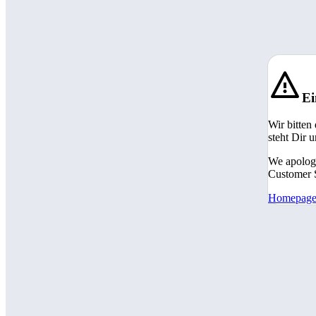
Ei
Wir bitten
steht Dir 
We apologi
Customer S
Homepag