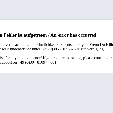
n Fehler ist aufgetreten / An error has occurred
 die verursachten Unannehmlichkeiten zu entschuldigen! Wenn Du Hilfe
unser Kundenservice unter +49 (0)30 - 81097 - 601 zur Verfügung.
se for any inconvenience! If you require assistance, please contact our
upport on +49 (0)30 - 81097 - 601.
e