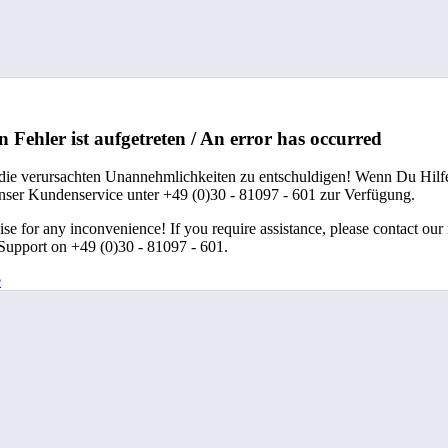
n Fehler ist aufgetreten / An error has occurred
 die verursachten Unannehmlichkeiten zu entschuldigen! Wenn Du Hilfe
unser Kundenservice unter +49 (0)30 - 81097 - 601 zur Verfügung.
se for any inconvenience! If you require assistance, please contact our
upport on +49 (0)30 - 81097 - 601.
e