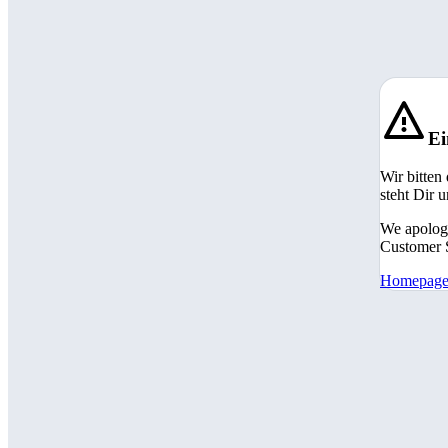
Ei
Wir bitten
steht Dir 
We apologi
Customer S
Homepag