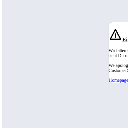
Ei
Wir bitten
steht Dir 
We apologi
Customer S
Homepag