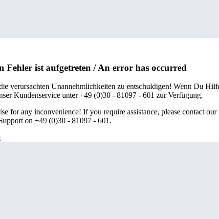
n Fehler ist aufgetreten / An error has occurred
 die verursachten Unannehmlichkeiten zu entschuldigen! Wenn Du Hilfe
unser Kundenservice unter +49 (0)30 - 81097 - 601 zur Verfügung.
se for any inconvenience! If you require assistance, please contact our
upport on +49 (0)30 - 81097 - 601.
e