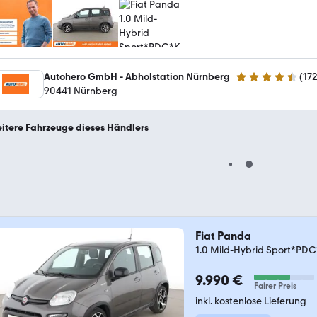
Autohero GmbH - Abholstation Nürnberg
(
17
4.5 Sterne
90441 Nürnberg
itere Fahrzeuge dieses Händlers
Fiat Panda
1.0 Mild-Hybrid Sport*P
9.990 €
Fairer Preis
inkl. kostenlose Lieferung