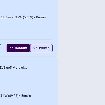
.703 km
•
51 kW (69 PS)
•
Benzin
2
)
Kontakt
Parken
D/Blue&Me-elek...
51 kW (69 PS)
•
Benzin