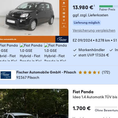
¹
13.980 €
Fairer Preis
ggf. zzgl. Lieferkosten
Lieferung möglich
Versicherung vergleichen
EZ 09/2024
•
8.278 km
•
51
Markenhändler
I
statt UVP 17.526 €
Fischer Automobile GmbH - Pilsach
(
172
)
4.7 Sterne
92367 Pilsach
Fiat Panda
Idea 1.4 Automatik TÜV bis 
1.700 €
Ohne Bewertun