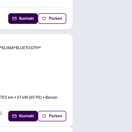
Kontakt
Parken
DC*KLIMA*BLUETOOTH*
.703 km
•
51 kW (69 PS)
•
Benzin
2
)
Kontakt
Parken