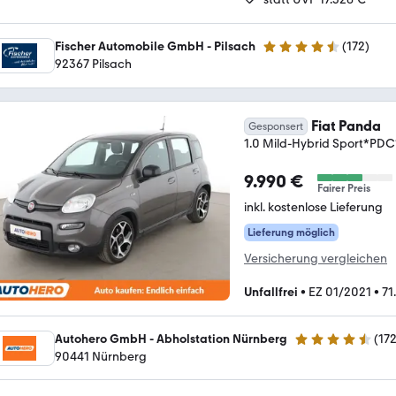
Fischer Automobile GmbH - Pilsach
(
172
)
4.7 Sterne
92367 Pilsach
Fiat Panda
Gesponsert
1.0 Mild-Hybrid Sport*P
9.990 €
Fairer Preis
inkl. kostenlose Lieferung
Lieferung möglich
Versicherung vergleichen
Unfallfrei
•
EZ 01/2021
•
71
Autohero GmbH - Abholstation Nürnberg
(
17
4.5 Sterne
90441 Nürnberg