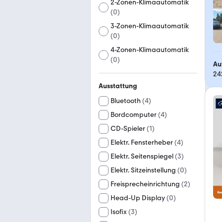
2-Zonen-Klimaautomatik
(
0
)
3-Zonen-Klimaautomatik
(
0
)
4-Zonen-Klimaautomatik
(
0
)
Au
24
Ausstattung
Bluetooth
(
4
)
Bordcomputer
(
4
)
CD-Spieler
(
1
)
Elektr. Fensterheber
(
4
)
Elektr. Seitenspiegel
(
3
)
Elektr. Sitzeinstellung
(
0
)
Freisprecheinrichtung
(
2
)
Head-Up Display
(
0
)
Isofix
(
3
)