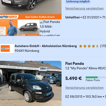
Lieferung möglich
Versicherung vergleichen
Unfallfrei
•
EZ 01/2021
•
71
Autohero GmbH - Abholstation Nürnberg
(
17
4.5 Sterne
90441 Nürnberg
Fiat Panda
1.2 "My Panda" Klima-RD/C
5.490 €
Fairer Preis
Versicherung vergleichen
EZ 08/2013
•
103.763 km
•