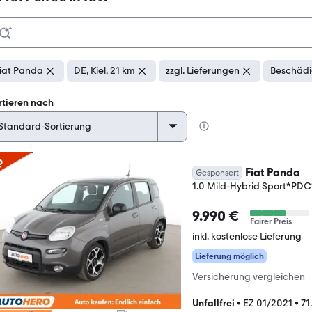
iat Panda
DE, Kiel, 21 km
zzgl. Lieferungen
Beschädi
rtieren nach
p
Fiat Panda
Gesponsert
1.0 Mild-Hybrid Sport*P
9.990 €
Fairer Preis
inkl. kostenlose Lieferung
Lieferung möglich
Versicherung vergleichen
Unfallfrei
•
EZ 01/2021
•
71