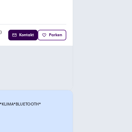
2
)
Kontakt
Parken
DC*KLIMA*BLUETOOTH*