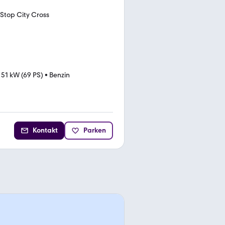
Stop City Cross
•
51 kW (69 PS)
•
Benzin
Kontakt
Parken