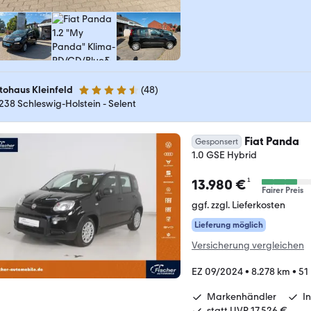
tohaus Kleinfeld
(
48
)
4.3 Sterne
238 Schleswig-Holstein - Selent
Fiat Panda
Gesponsert
1.0 GSE Hybrid
¹
13.980 €
Fairer Preis
ggf. zzgl. Lieferkosten
Lieferung möglich
Versicherung vergleichen
EZ 09/2024
•
8.278 km
•
51
Markenhändler
I
statt UVP 17.526 €