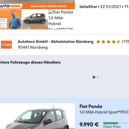
Unfallfrei
•
EZ 01/2021
•
71
Autohero GmbH - Abholstation Nürnberg
(
17
4.5 Sterne
90441 Nürnberg
itere Fahrzeuge dieses Händlers
Fiat Panda
1.0 Mild-Hybrid Sport*P
9.990 €
Fairer Preis