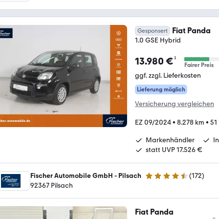
Fiat Panda
Gesponsert
1.0 GSE Hybrid
¹
13.980 €
Fairer Preis
ggf. zzgl. Lieferkosten
Lieferung möglich
Versicherung vergleichen
EZ 09/2024
•
8.278 km
•
51
Markenhändler
I
statt UVP 17.526 €
Fischer Automobile GmbH - Pilsach
(
172
)
4.7 Sterne
92367 Pilsach
Fiat Panda