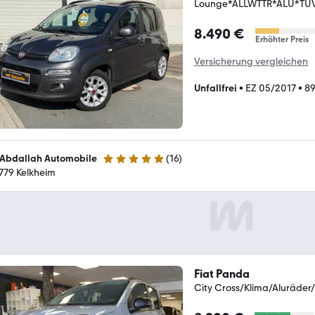
Lounge*ALLWTTR*ALU*TÜ
8.490 €
Erhöhter Preis
Versicherung vergleichen
Unfallfrei
•
EZ 05/2017
•
89
Abdallah Automobile
(
16
)
5 Sterne
779 Kelkheim
Fiat Panda
City Cross/Klima/Aluräder