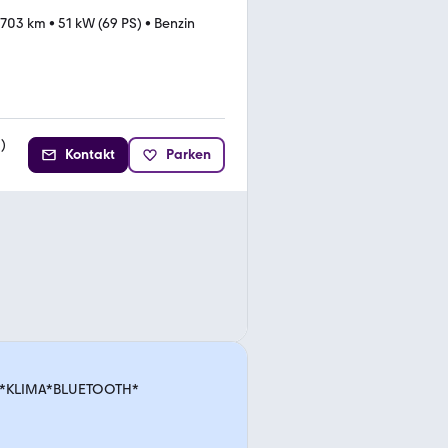
.703 km
•
51 kW (69 PS)
•
Benzin
2
)
Kontakt
Parken
DC*KLIMA*BLUETOOTH*