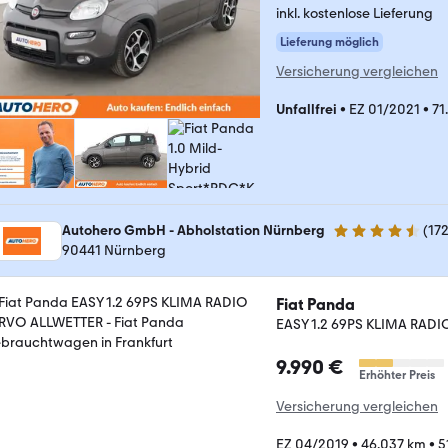
inkl. kostenlose Lieferung
Lieferung möglich
Versicherung vergleichen
Unfallfrei
•
EZ 01/2021
•
71
Autohero GmbH - Abholstation Nürnberg
(
17
4.5 Sterne
90441 Nürnberg
Fiat Panda
EASY 1.2 69PS KLIMA RAD
9.990 €
Erhöhter Preis
Versicherung vergleichen
EZ 04/2019
•
46.037 km
•
5