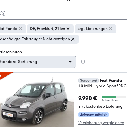
iat Panda
DE, Frankfurt, 21 km
zzgl. Lieferungen
eschädigte Fahrzeuge: Nicht anzeigen
rtieren nach
p
Fiat Panda
Gesponsert
1.0 Mild-Hybrid Sport*P
9.990 €
Fairer Preis
inkl. kostenlose Lieferung
Lieferung möglich
Versicherung vergleichen