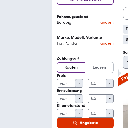
Fahrzeugzustand
Beliebig
ändern
F
Marke, Modell, Variante
B
Fiat Panda
ändern
So
Zahlungsart
Kaufen
Leasen
Preis
To
Erstzulassung
Kilometerstand
Angebote