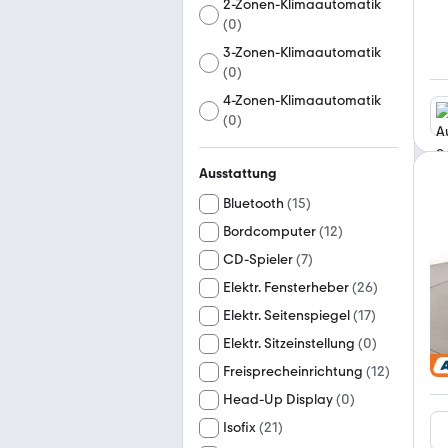
2-Zonen-Klimaautomatik
(
0
)
3-Zonen-Klimaautomatik
(
0
)
4-Zonen-Klimaautomatik
(
0
)
Ausstattung
Bluetooth
(
15
)
Bordcomputer
(
12
)
CD-Spieler
(
7
)
Elektr. Fensterheber
(
26
)
Elektr. Seitenspiegel
(
17
)
Elektr. Sitzeinstellung
(
0
)
Freisprecheinrichtung
(
12
)
Head-Up Display
(
0
)
Isofix
(
21
)