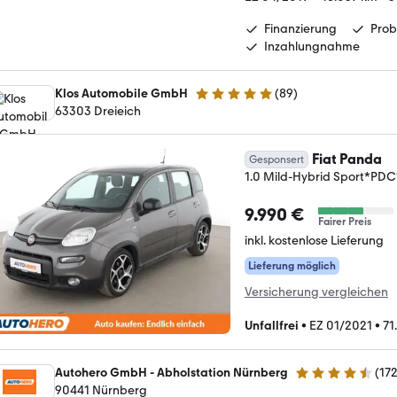
Finanzierung
Prob
Inzahlungnahme
Klos Automobile GmbH
(
89
)
5 Sterne
63303 Dreieich
Fiat Panda
Gesponsert
1.0 Mild-Hybrid Sport*P
9.990 €
Fairer Preis
inkl. kostenlose Lieferung
Lieferung möglich
Versicherung vergleichen
Unfallfrei
•
EZ 01/2021
•
71
Autohero GmbH - Abholstation Nürnberg
(
17
4.5 Sterne
90441 Nürnberg