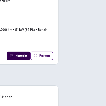
V NEU*
.000 km
•
51 kW (69 PS)
•
Benzin
Kontakt
Parken
/1.Hand/