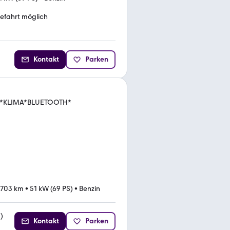
efahrt möglich
Kontakt
Parken
DC*KLIMA*BLUETOOTH*
.703 km
•
51 kW (69 PS)
•
Benzin
2
)
Kontakt
Parken