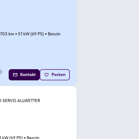
.703 km
•
51 kW (69 PS)
•
Benzin
2
)
Kontakt
Parken
IO SERVO ALLWETTER
1 kW (69 PS)
•
Benzin