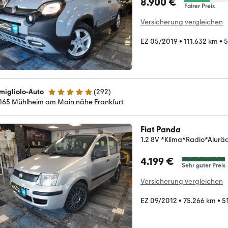
8.900 €
Fairer Preis
Versicherung vergleichen
EZ 05/2019
•
111.632 km
•
5
migliolo-Auto
(
292
)
5 Sterne
165 Mühlheim am Main nähe Frankfurt
Fiat Panda
1.2 8V *Klima*Radio*Alur
4.199 €
Sehr guter Preis
Versicherung vergleichen
EZ 09/2012
•
75.266 km
•
5