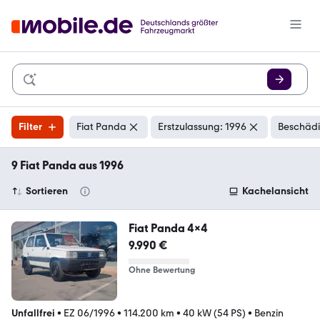
Filter
Fiat Panda
Erstzulassung: 1996
Beschädi
9 Fiat Panda aus 1996
Sortieren
Kachelansicht
Fiat Panda 4x4
9.990 €
Ohne Bewertung
Unfallfrei
•
EZ 06/1996
•
114.200 km
•
40 kW (54 PS)
•
Benzin