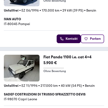
Ohne Bewertung
Unfallfrei
•
EZ 06/1996
•
170.000 km
•
29 kW (39 PS)
•
Benzin
IVAN AUTO
IT-80045 Pompei
Kontakt
Parken
Fiat Panda 1100 i.e. cat 4x4
5.900 €
Ohne Bewertung
Unfallfrei
•
EZ 11/1996
•
217.000 km
•
40 kW (54 PS)
•
Benzin
SADEF COSTRUZIONI DI TRUSSO SFRAZZETTO DEVIS
IT-98070 Capri Leone