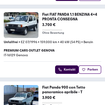
Fiat FIAT PANDA 1.1 BENZINA 4x4
PRONTA CONSEGNA
3.700 €
Ohne Bewertung
Unfallfrei
•
EZ 07/1996
•
159.000 km
•
40 kW (54 PS)
•
Benzin
PREMIUM CARS OUTLET GENOVA
IT-16129 Genova
Kontakt
Parken
Fiat Panda 900 con Tetto
panoramico apribile - T
3.900 €