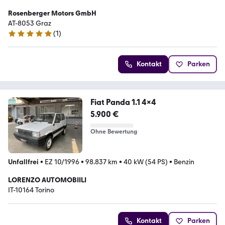
Rosenberger Motors GmbH
AT-8053 Graz
(
1
)
5 Sterne
Kontakt
Parken
Fiat Panda 1.1 4x4
5.900 €
Ohne Bewertung
Unfallfrei
•
EZ 10/1996
•
98.837 km
•
40 kW (54 PS)
•
Benzin
LORENZO AUTOMOBIILI
IT-10164 Torino
Kontakt
Parken