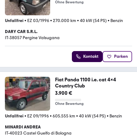
Ohne Bewertung
Unfallfrei
•
EZ 03/1996
•
270.000 km
•
40 kW (54 PS)
•
Benzin
DARY CAR S.R.L.
IT-38057 Pergine Valsugana
Kontakt
Parken
Fiat Panda 1100 i.e. cat 4x4
Country Club
3.900 €
Ohne Bewertung
Unfallfrei
•
EZ 09/1996
•
605.555 km
•
40 kW (54 PS)
•
Benzin
MINARDI ANDREA
IT-40023 Castel Guelfo di Bologna