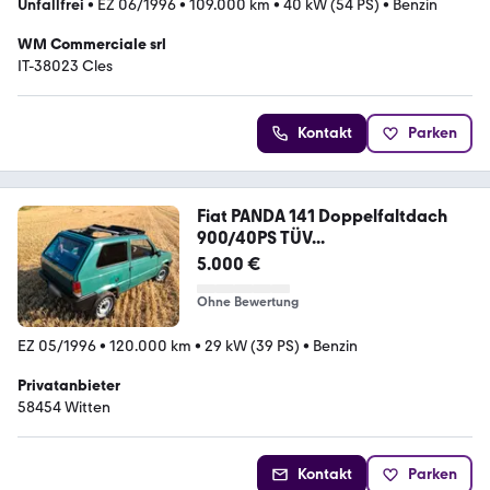
Unfallfrei
•
EZ 06/1996
•
109.000 km
•
40 kW (54 PS)
•
Benzin
WM Commerciale srl
IT-38023 Cles
Kontakt
Parken
Fiat PANDA 141 Doppelfaltdach
900/40PS TÜV...
5.000 €
Ohne Bewertung
EZ 05/1996
•
120.000 km
•
29 kW (39 PS)
•
Benzin
Privatanbieter
58454 Witten
Kontakt
Parken