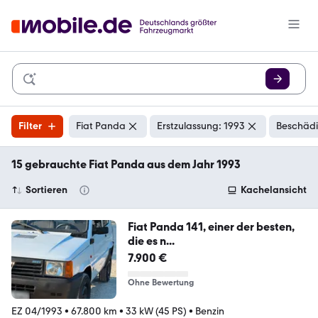
Filter
Fiat Panda
Erstzulassung: 1993
Beschädi
15 gebrauchte Fiat Panda aus dem Jahr 1993
Sortieren
Kachelansicht
Fiat Panda 141, einer der besten,
die es n...
7.900 €
Ohne Bewertung
EZ 04/1993
•
67.800 km
•
33 kW (45 PS)
•
Benzin