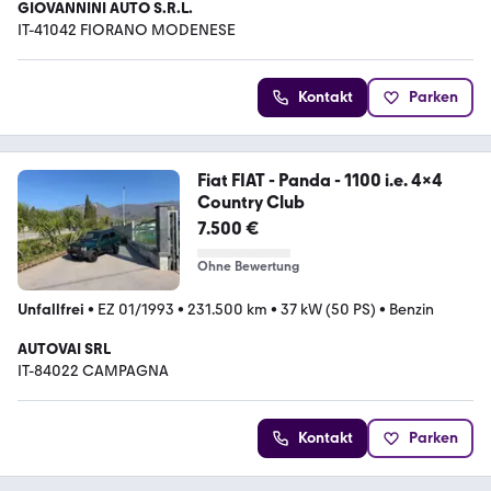
GIOVANNINI AUTO S.R.L.
IT-41042 FIORANO MODENESE
Kontakt
Parken
Fiat FIAT - Panda - 1100 i.e. 4x4
Country Club
7.500 €
Ohne Bewertung
Unfallfrei
•
EZ 01/1993
•
231.500 km
•
37 kW (50 PS)
•
Benzin
AUTOVAI SRL
IT-84022 CAMPAGNA
Kontakt
Parken