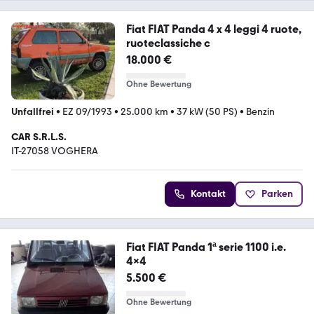
Fiat FIAT Panda 4 x 4 leggi 4 ruote,
ruoteclassiche c
18.000 €
Ohne Bewertung
Unfallfrei
•
EZ 09/1993
•
25.000 km
•
37 kW (50 PS)
•
Benzin
CAR S.R.L.S.
IT-27058 VOGHERA
Kontakt
Parken
Fiat FIAT Panda 1ª serie 1100 i.e.
4x4
5.500 €
Ohne Bewertung