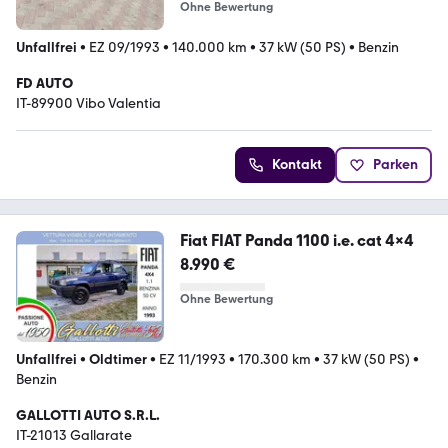
Ohne Bewertung
Unfallfrei
•
EZ 09/1993
•
140.000 km
•
37 kW (50 PS)
•
Benzin
FD AUTO
IT-89900 Vibo Valentia
Kontakt
Parken
Fiat FIAT Panda 1100 i.e. cat 4x4
8.990 €
Ohne Bewertung
Unfallfrei
•
Oldtimer
•
EZ 11/1993
•
170.300 km
•
37 kW (50 PS)
•
Benzin
GALLOTTI AUTO S.R.L.
IT-21013 Gallarate