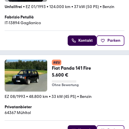
Unfallfrei
•
EZ 01/1993
•
124.000 km
•
37 kW (50 PS)
•
Benzin
Fabrizio Petullà
IT-13894 Gaglianico
Kontakt
Parken
NEU
Fiat Panda 141 Fire
5.600 €
Ohne Bewertung
EZ 08/1993
•
48.800 km
•
33 kW (45 PS)
•
Benzin
Privatanbieter
64367 Mühltal