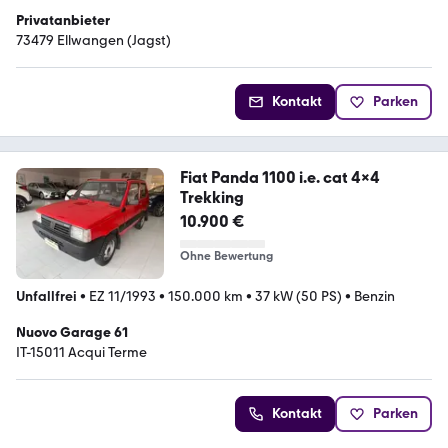
Privatanbieter
73479 Ellwangen (Jagst)
Kontakt
Parken
Fiat Panda 1100 i.e. cat 4x4
Trekking
10.900 €
Ohne Bewertung
Unfallfrei
•
EZ 11/1993
•
150.000 km
•
37 kW (50 PS)
•
Benzin
Nuovo Garage 61
IT-15011 Acqui Terme
Kontakt
Parken