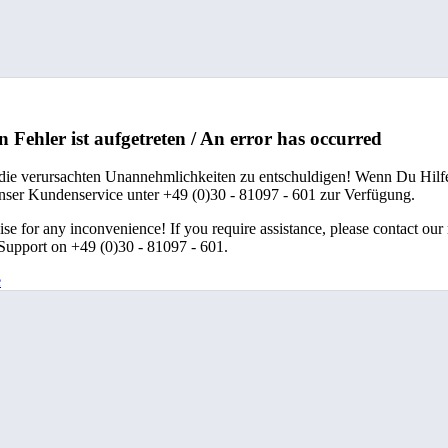
n Fehler ist aufgetreten / An error has occurred
 die verursachten Unannehmlichkeiten zu entschuldigen! Wenn Du Hilfe
unser Kundenservice unter +49 (0)30 - 81097 - 601 zur Verfügung.
se for any inconvenience! If you require assistance, please contact our
upport on +49 (0)30 - 81097 - 601.
e