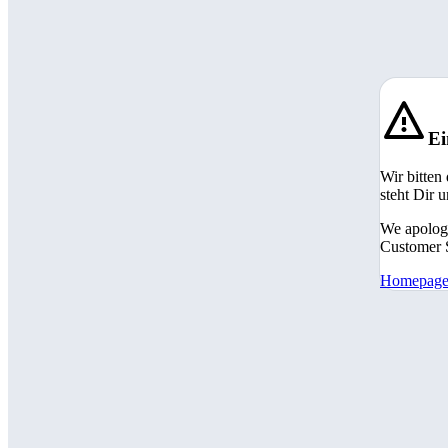
Ei
Wir bitten
steht Dir 
We apologi
Customer S
Homepag