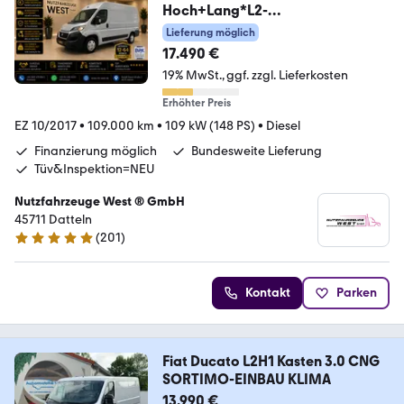
Hoch+Lang*L2-
H2*Garantie*1.Hand*
Lieferung möglich
17.490 €
19% MwSt.
ggf. zzgl. Lieferkosten
Erhöhter Preis
EZ 10/2017
•
109.000 km
•
109 kW (148 PS)
•
Diesel
Finanzierung möglich
Bundesweite Lieferung
Tüv&Inspektion=NEU
Nutzfahrzeuge West ® GmbH
45711 Datteln
(
201
)
4.9 Sterne
Kontakt
Parken
Fiat Ducato L2H1 Kasten 3.0 CNG
SORTIMO-EINBAU KLIMA
13.990 €