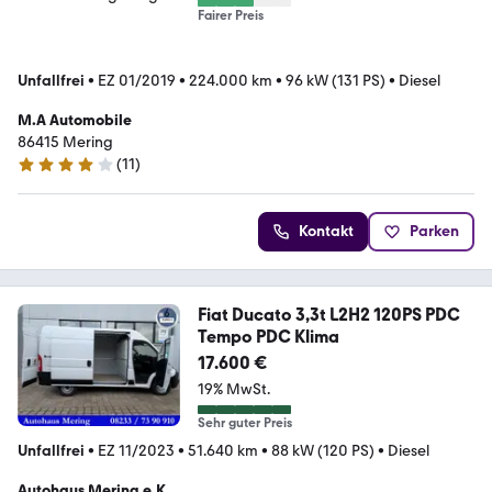
Fairer Preis
Unfallfrei
•
EZ 01/2019
•
224.000 km
•
96 kW (131 PS)
•
Diesel
M.A Automobile
86415 Mering
(
11
)
3.8 Sterne
Kontakt
Parken
Fiat Ducato 3,3t L2H2 120PS PDC
Tempo PDC Klima
17.600 €
19% MwSt.
Sehr guter Preis
Unfallfrei
•
EZ 11/2023
•
51.640 km
•
88 kW (120 PS)
•
Diesel
Autohaus Mering e.K.