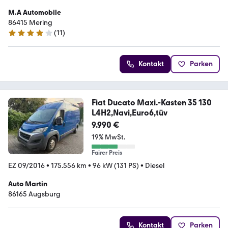
M.A Automobile
86415 Mering
(
11
)
3.8 Sterne
Kontakt
Parken
Fiat Ducato Maxi.-Kasten 35 130
L4H2,Navi,Euro6,tüv
9.990 €
19% MwSt.
Fairer Preis
EZ 09/2016
•
175.556 km
•
96 kW (131 PS)
•
Diesel
Auto Martin
86165 Augsburg
Kontakt
Parken