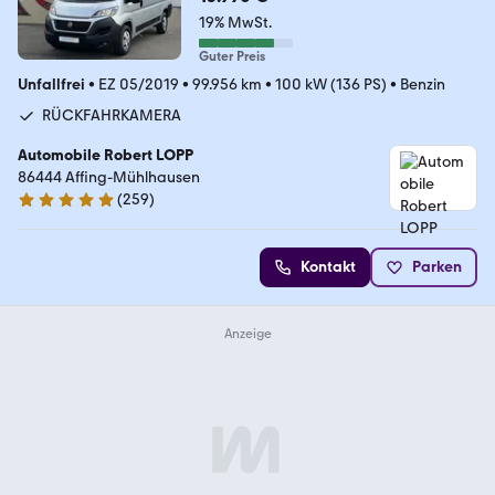
19% MwSt.
Guter Preis
Unfallfrei
•
EZ 05/2019
•
99.956 km
•
100 kW (136 PS)
•
Benzin
RÜCKFAHRKAMERA
Automobile Robert LOPP
86444 Affing-Mühlhausen
(
259
)
5 Sterne
Kontakt
Parken