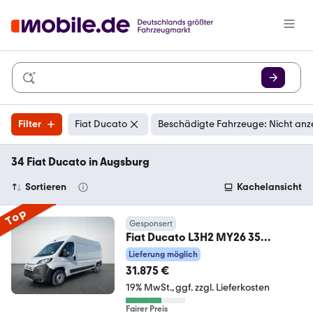
Filter
Fiat Ducato
Beschädigte Fahrzeuge: Nicht anz
34 Fiat Ducato in Augsburg
Sortieren
Kachelansicht
Top
Gesponsert
Fiat Ducato L3H2 MY26 35
140PS/RFK/KLIMA/260°/
Lieferung möglich
31.875 €
19% MwSt.
ggf. zzgl. Lieferkosten
Fairer Preis