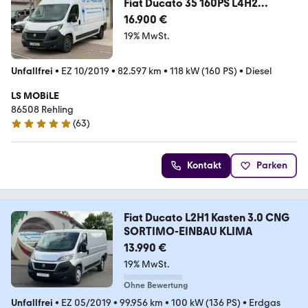
Fiat Ducato 35 160PS L4H2
AHK*RFK*Navi*9G-Automatik
16.900 €
19% MwSt.
Unfallfrei
•
EZ 10/2019
•
82.597 km
•
118 kW (160 PS)
•
Diesel
LS MOBiLE
86508 Rehling
(
63
)
5 Sterne
Kontakt
Parken
Fiat Ducato L2H1 Kasten 3.0 CNG
SORTIMO-EINBAU KLIMA
13.990 €
19% MwSt.
Ohne Bewertung
Unfallfrei
•
EZ 05/2019
•
99.956 km
•
100 kW (136 PS)
•
Erdgas