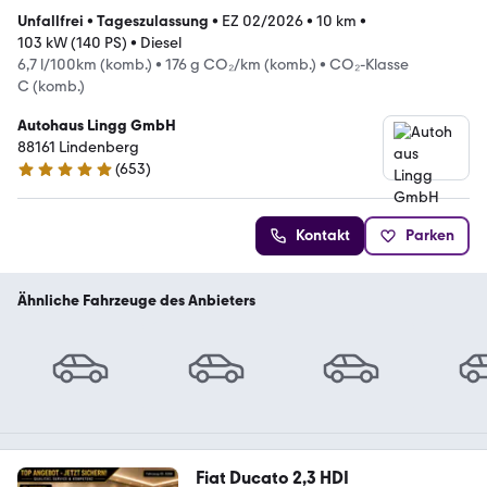
Unfallfrei
•
Tageszulassung
•
EZ 02/2026
•
10 km
•
103 kW (140 PS)
•
Diesel
6,7 l/100km (komb.)
•
176 g CO₂/km (komb.)
•
CO₂-Klasse
C (komb.)
Autohaus Lingg GmbH
88161 Lindenberg
(
653
)
5 Sterne
Kontakt
Parken
Ähnliche Fahrzeuge des Anbieters
Fiat Ducato 2,3 HDI