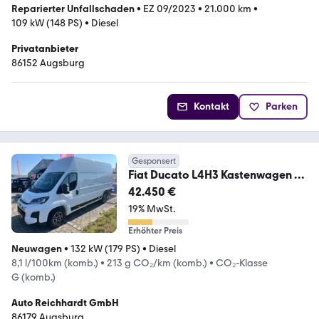
Reparierter Unfallschaden
•
EZ 09/2023
•
21.000 km
•
109 kW (148 PS)
•
Diesel
Privatanbieter
86152 Augsburg
Kontakt
Parken
Gesponsert
Fiat Ducato L4H3 Kastenwagen 35
180 M
42.450 €
19% MwSt.
Erhöhter Preis
Neuwagen
•
132 kW (179 PS)
•
Diesel
8,1 l/100km (komb.)
•
213 g CO₂/km (komb.)
•
CO₂-Klasse
G (komb.)
Auto Reichhardt GmbH
86179 Augsburg