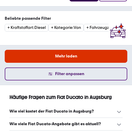
Beliebte passende Filter
+
Kraftstoffart
:
Diesel
+
Kategorie
:
Van
+
Fahrzeugzustand
:
Geb
Mehr laden
Filter anpassen
Häufige Fragen zum Fiat Ducato in Augsburg
Wie viel kostet der Fiat Ducato in Augsburg?
Ein guter Preis für einen Fiat Ducato in Augsburg liegt
Wie viele Fiat Ducato-Angebote gibt es aktuell?
zwischen 10.705 € und 36.649 €. (Stand: 6.8.2026)