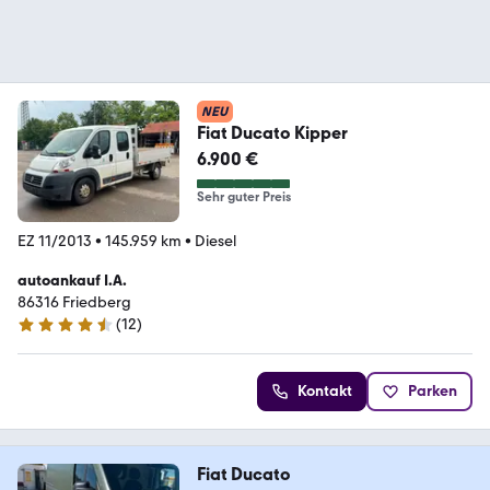
NEU
Fiat Ducato Kipper
6.900 €
Sehr guter Preis
EZ 11/2013
•
145.959 km
•
Diesel
autoankauf I.A.
86316 Friedberg
(
12
)
4.6 Sterne
Kontakt
Parken
Fiat Ducato