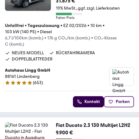
31.875 €
19% MwSt.
ggf. zzgl. Lieferkosten
Fairer Preis
Unfallfrei
•
Tageszulassung
•
EZ 02/2026
•
10 km
•
103 kW (140 PS)
•
Diesel
6,7 l/100km (komb.)
•
176 g CO₂/km (komb.)
•
CO₂-Klasse
C (komb.)
NEUES MODELL
RÜCKFAHRKAMERA
DOPPELBLATTFEDER
Autohaus Lingg GmbH
88161 Lindenberg
(
653
)
5 Sterne
Kontakt
Parken
Fiat Ducato 2.3 130 Multijet L2H2
9.900 €