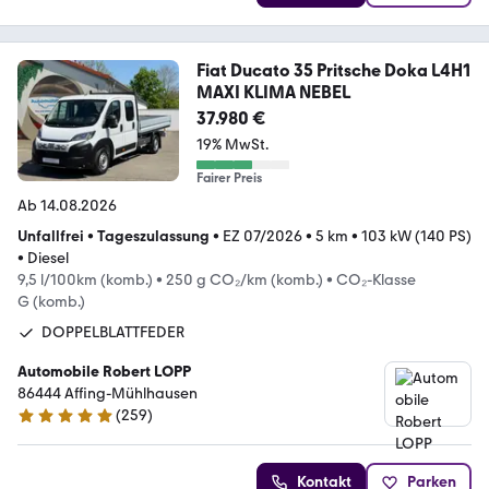
Fiat Ducato 35 Pritsche Doka L4H1
MAXI KLIMA NEBEL
37.980 €
19% MwSt.
Fairer Preis
Ab 14.08.2026
Unfallfrei
•
Tageszulassung
•
EZ 07/2026
•
5 km
•
103 kW (140 PS)
•
Diesel
9,5 l/100km (komb.)
•
250 g CO₂/km (komb.)
•
CO₂-Klasse
G (komb.)
DOPPELBLATTFEDER
Automobile Robert LOPP
86444 Affing-Mühlhausen
(
259
)
5 Sterne
Kontakt
Parken