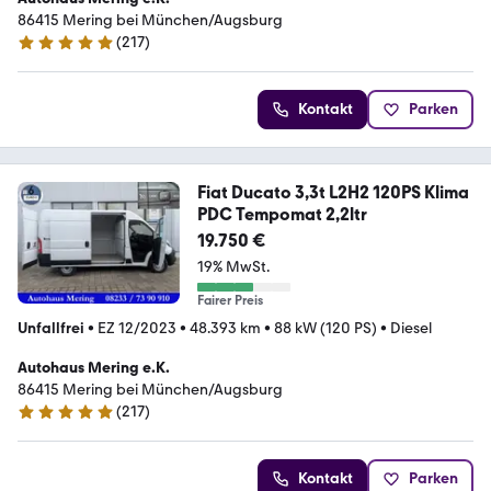
86415 Mering bei München/Augsburg
(
217
)
4.9 Sterne
Kontakt
Parken
Fiat Ducato 3,3t L2H2 120PS Klima
PDC Tempomat 2,2ltr
19.750 €
19% MwSt.
Fairer Preis
Unfallfrei
•
EZ 12/2023
•
48.393 km
•
88 kW (120 PS)
•
Diesel
Autohaus Mering e.K.
86415 Mering bei München/Augsburg
(
217
)
4.9 Sterne
Kontakt
Parken