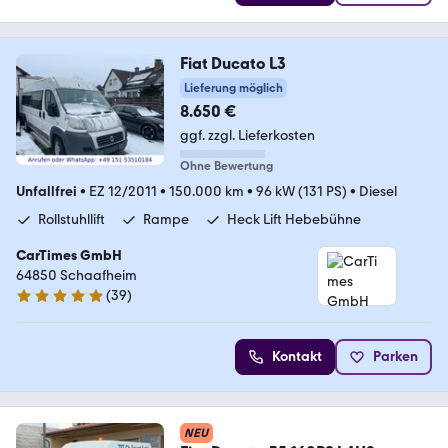
Fiat Ducato L3
Lieferung möglich
8.650 €
ggf. zzgl. Lieferkosten
Ohne Bewertung
Unfallfrei
•
EZ 12/2011
•
150.000 km
•
96 kW (131 PS)
•
Diesel
Rollstuhllift
Rampe
Heck Lift Hebebühne
CarTimes GmbH
64850 Schaafheim
(
39
)
5 Sterne
Kontakt
Parken
NEU