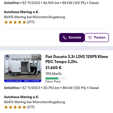
Unfallfrei
•
EZ 11/2023
•
46.100 km
•
88 kW (120 PS)
•
Diesel
Autohaus Mering e.K.
86415 Mering bei München/Augsburg
(
217
)
4.9 Sterne
Kontakt
Parken
Fiat Ducato 3,3t L2H2 120PS Klima
PDC Tempo 2,2ltr.
21.600 €
19% MwSt.
Fairer Preis
Unfallfrei
•
EZ 11/2023
•
30.793 km
•
88 kW (120 PS)
•
Diesel
Autohaus Mering e.K.
86415 Mering bei München/Augsburg
(
217
)
4.9 Sterne