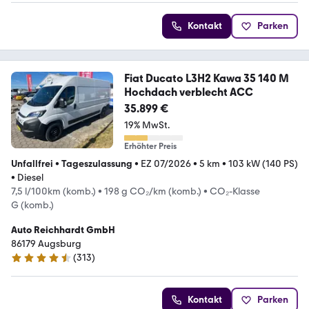
Kontakt
Parken
Fiat Ducato L3H2 Kawa 35 140 M
Hochdach verblecht ACC
35.899 €
19% MwSt.
Erhöhter Preis
Unfallfrei
•
Tageszulassung
•
EZ 07/2026
•
5 km
•
103 kW (140 PS)
•
Diesel
7,5 l/100km (komb.)
•
198 g CO₂/km (komb.)
•
CO₂-Klasse
G (komb.)
Auto Reichhardt GmbH
86179 Augsburg
(
313
)
4.4 Sterne
Kontakt
Parken