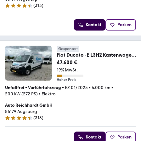
(
313
)
4.4 Sterne
Kontakt
Parken
Gesponsert
Fiat Ducato -E L3H2 Kastenwagen
42 W Hochdach LED AUT
47.600 €
19% MwSt.
Hoher Preis
Unfallfrei
•
Vorführfahrzeug
•
EZ 01/2025
•
6.000 km
•
200 kW (272 PS)
•
Elektro
Auto Reichhardt GmbH
86179 Augsburg
(
313
)
4.4 Sterne
Kontakt
Parken