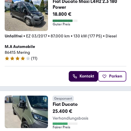
Fiat Ducato Maxi L4H2 2.3 180
Power
18.800 €
Guter Preis
Unfallfrei
•
EZ 03/2017
•
87.000 km
•
130 kW (177 PS)
•
Diesel
M.A Automobile
86415 Mering
(
11
)
3.8 Sterne
Kontakt
Parken
Gesponsert
Fiat Ducato
25.400 €
Verhandlungsbasis
Fairer Preis