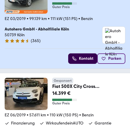
Guter Preis
EZ 03/2019
•
99.139 km
•
111 kW (151 PS)
•
Benzin
Autohero GmbH - Abholfiliale Köln
50739 Köln
(
365
)
4.6 Sterne
Kontakt
Parken
Gesponsert
Fiat 500X City Cross
*LED*Navi*Spurhalteass.*
14.399 €
Guter Preis
EZ 06/2019
•
57.611 km
•
110 kW (150 PS)
•
Benzin
Finanzierung
WirkaufendeinAUTO
Garantie