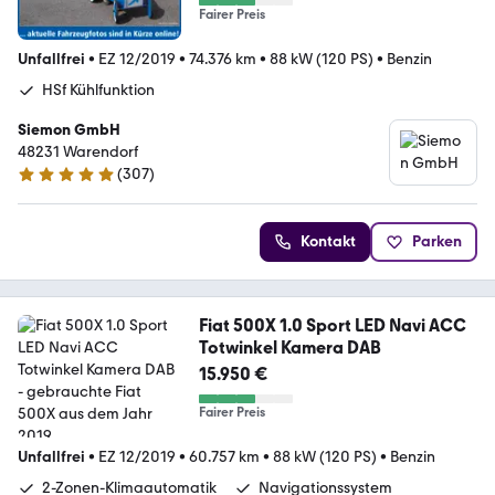
Fairer Preis
Unfallfrei
•
EZ 12/2019
•
74.376 km
•
88 kW (120 PS)
•
Benzin
HSf Kühlfunktion
Siemon GmbH
48231 Warendorf
(
307
)
4.8 Sterne
Kontakt
Parken
Fiat 500X 1.0 Sport LED Navi ACC
Totwinkel Kamera DAB
15.950 €
Fairer Preis
Unfallfrei
•
EZ 12/2019
•
60.757 km
•
88 kW (120 PS)
•
Benzin
2-Zonen-Klimaautomatik
Navigationssystem