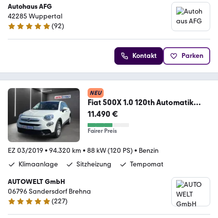
Autohaus AFG
42285 Wuppertal
(
92
)
5 Sterne
Kontakt
Parken
NEU
Fiat 500X 1.0 120th Automatik
Klima PDC DAB Spurhalte
11.490 €
Fairer Preis
EZ 03/2019
•
94.320 km
•
88 kW (120 PS)
•
Benzin
Klimaanlage
Sitzheizung
Tempomat
AUTOWELT GmbH
06796 Sandersdorf Brehna
(
227
)
4.8 Sterne