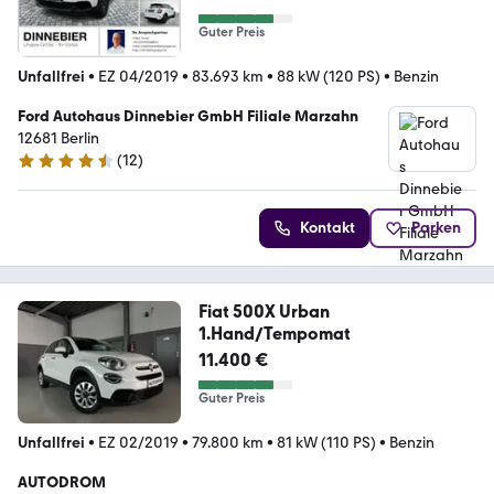
Guter Preis
Unfallfrei
•
EZ 04/2019
•
83.693 km
•
88 kW (120 PS)
•
Benzin
Ford Autohaus Dinnebier GmbH Filiale Marzahn
12681 Berlin
(
12
)
4.7 Sterne
Kontakt
Parken
Fiat 500X Urban
1.Hand/Tempomat
11.400 €
Guter Preis
Unfallfrei
•
EZ 02/2019
•
79.800 km
•
81 kW (110 PS)
•
Benzin
AUTODROM