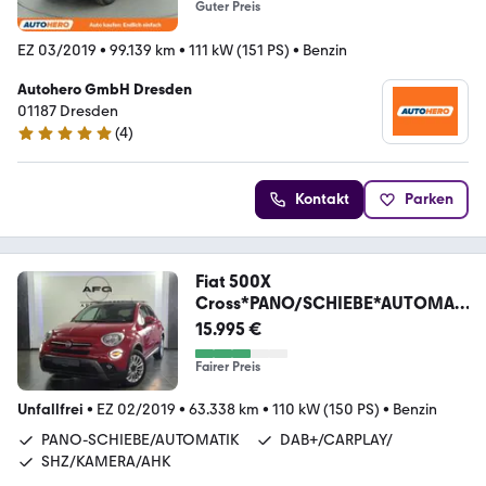
Guter Preis
EZ 03/2019
•
99.139 km
•
111 kW (151 PS)
•
Benzin
Autohero GmbH Dresden
01187 Dresden
(
4
)
5 Sterne
Kontakt
Parken
Fiat 500X
Cross*PANO/SCHIEBE*AUTOMATI
K*AHK*KAMERA
15.995 €
Fairer Preis
Unfallfrei
•
EZ 02/2019
•
63.338 km
•
110 kW (150 PS)
•
Benzin
PANO-SCHIEBE/AUTOMATIK
DAB+/CARPLAY/
SHZ/KAMERA/AHK