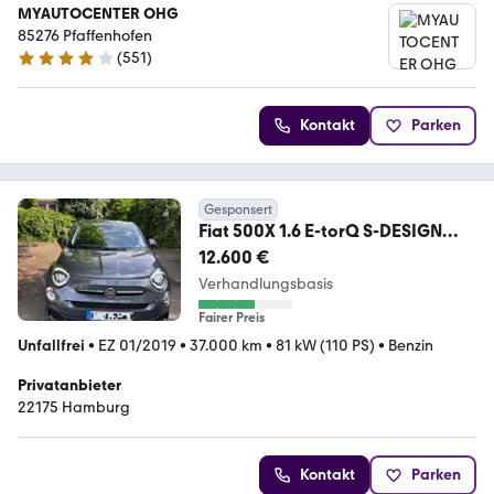
MYAUTOCENTER OHG
85276 Pfaffenhofen
(
551
)
4.2 Sterne
Kontakt
Parken
Gesponsert
Fiat 500X 1.6 E-torQ S-DESIGN
Urban Look, Sitzheizung
12.600 €
Verhandlungsbasis
Fairer Preis
Unfallfrei
•
EZ 01/2019
•
37.000 km
•
81 kW (110 PS)
•
Benzin
Privatanbieter
22175 Hamburg
Kontakt
Parken