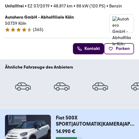
Unfallfrei
•
EZ 07/2019
•
48.817 km
•
88 kW (120 PS)
•
Benzin
Autohero GmbH - Abholfiliale Köln
50739 Köln
(
365
)
4.6 Sterne
Kontakt
Parken
Ähnliche Fahrzeuge des Anbieters
Fiat 500X
SPORT|AUTOMATIK|KAMERA|APP
LE|LED|ACC|NAVI
14.990 €