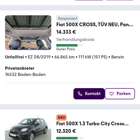
Gesponsert
Fiat 500X CROSS, TÜV NEU, Pano-
Dach, Inspektion neu
14.333 €
Verhandlungsbasis
Guter Preis
Unfallfrei
•
EZ 08/2019
•
66.865 km
•
111 kW (151 PS)
•
Benzin
Privatanbieter
76532 Baden-Baden
Kontakt
Parken
NEU
Fiat 500X 1.3 Turbo City Cross
Aut.*ACC*CAM*PDC*ALU*
12.320 €