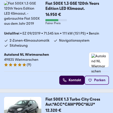
Fiat 500X 1.3 GSE 120th Years
Edition LED Klimaaut.
16.950 €
Fairer Preis
Unfallfrei
•
EZ 09/2019
•
71.545 km
•
111 kW (151 PS)
•
Benzin
2-Zonen-Klimaautomatik
Navigationssystem
Sitzheizung
Autoland NL Wietmarschen
49835 Wietmarschen
(
9
)
5 Sterne
Kontakt
Parken
Fiat 500X 1.3 Turbo City Cross
Aut.*ACC*CAM*PDC*ALU*
12.320 €