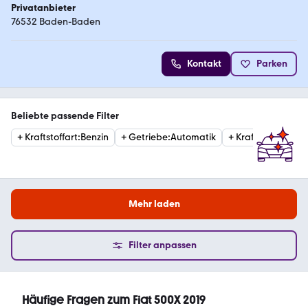
Privatanbieter
76532 Baden-Baden
Kontakt
Parken
Beliebte passende Filter
+
Kraftstoffart
:
Benzin
+
Getriebe
:
Automatik
+
Kraftstoffart
:
Die
Mehr laden
Filter anpassen
Häufige Fragen zum Fiat 500X 2019