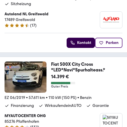
Sitzheizung
Autoland NL Greifswald
17489 Greifswald
(
17
)
4.7 Sterne
Kontakt
Parken
Fiat 500X City Cross
*LED*Navi*Spurhalteass.*
14.399 €
Guter Preis
EZ 06/2019
•
57.611 km
•
110 kW (150 PS)
•
Benzin
Finanzierung
WirkaufendeinAUTO
Garantie
MYAUTOCENTER OHG
85276 Pfaffenhofen