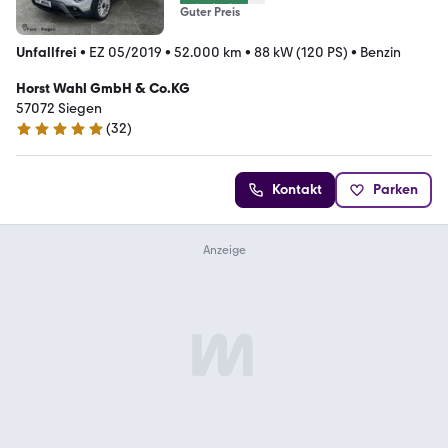
Guter Preis
Unfallfrei
•
EZ 05/2019
•
52.000 km
•
88 kW (120 PS)
•
Benzin
Horst Wahl GmbH & Co.KG
57072 Siegen
(
32
)
5 Sterne
Kontakt
Parken