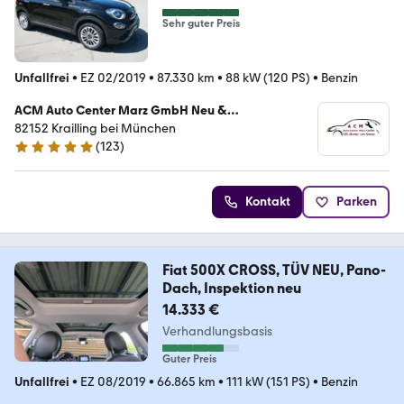
Sehr guter Preis
Unfallfrei
•
EZ 02/2019
•
87.330 km
•
88 kW (120 PS)
•
Benzin
ACM Auto Center Marz GmbH Neu &
Gebrauchtwagen
82152 Krailling bei München
(
123
)
5 Sterne
Kontakt
Parken
Fiat 500X CROSS, TÜV NEU, Pano-
Dach, Inspektion neu
14.333 €
Verhandlungsbasis
Guter Preis
Unfallfrei
•
EZ 08/2019
•
66.865 km
•
111 kW (151 PS)
•
Benzin