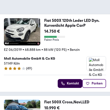
Fiat 500X 120th Leder LED Dyn.
Kurvenlicht Apple CarP
14.750 €
Fairer Preis
EZ 06/2019
•
68.888 km
•
88 kW (120 PS)
•
Benzin
Moll Automobile GmbH & Co KG
51149 Köln
(
49
)
4 Sterne
Kontakt
Parken
Fiat 500X Cross,Navi,LED
10.990 €