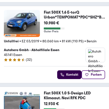
Fiat 500X 1.6 E-torQ
Urban*TEMPOMAT*PDC*SHZ*BL
UETOOTH
10.980 €
Guter Preis
Unfallfrei
•
EZ 03/2019
•
80.060 km
•
81 kW (110 PS)
•
Benzin
Autohero Gmbh - Abholfiliale Essen
45141 Essen
(
32
)
4.7 Sterne
Kontakt
Parken
Fiat 500X 1.0 S-Design LED
Klimaaut. Navi RFK PDC
12.930 €