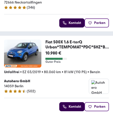
72666 Neckartailfingen
(
346
)
4.8 Sterne
Kontakt
Parken
Fiat 500X 1.6 E-torQ
Urban*TEMPOMAT*PDC*SHZ*BL
UETOOTH
10.980 €
Guter Preis
Unfallfrei
•
EZ 03/2019
•
80.060 km
•
81 kW (110 PS)
•
Benzin
Autohero GmbH
14059 Berlin
(
502
)
4.5 Sterne
Kontakt
Parken