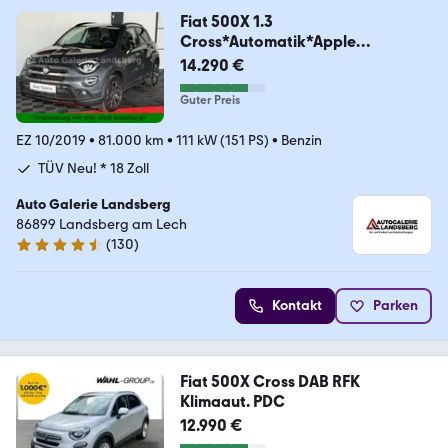
Fiat 500X 1.3
Cross*Automatik*Apple
Carplay*Navi*LED*
14.290 €
Guter Preis
EZ 10/2019
•
81.000 km
•
111 kW (151 PS)
•
Benzin
TÜV Neu! * 18 Zoll
Auto Galerie Landsberg
86899 Landsberg am Lech
(
130
)
4.4 Sterne
Kontakt
Parken
Fiat 500X Cross DAB RFK
Klimaaut. PDC
12.990 €