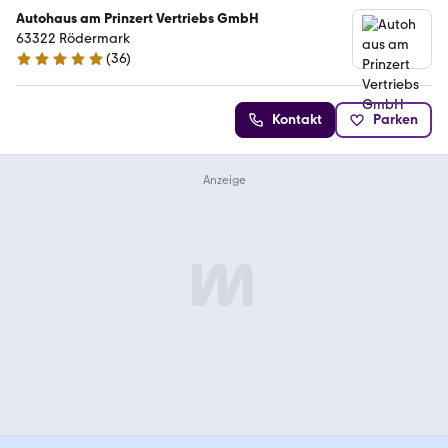
Autohaus am Prinzert Vertriebs GmbH
63322 Rödermark
(
36
)
4.8 Sterne
Kontakt
Parken