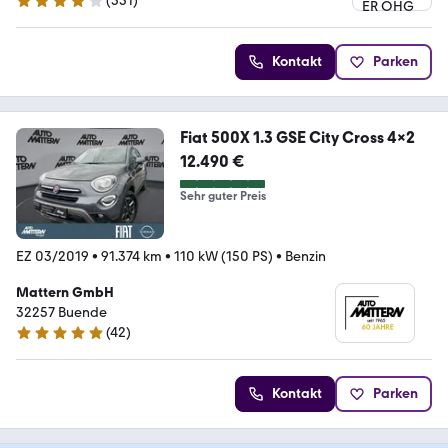
(
551
)
4.2 Sterne
Kontakt
Parken
Fiat 500X 1.3 GSE City Cross 4x2
12.490 €
Sehr guter Preis
EZ 03/2019
•
91.374 km
•
110 kW (150 PS)
•
Benzin
Mattern GmbH
32257 Buende
(
42
)
4.9 Sterne
Kontakt
Parken