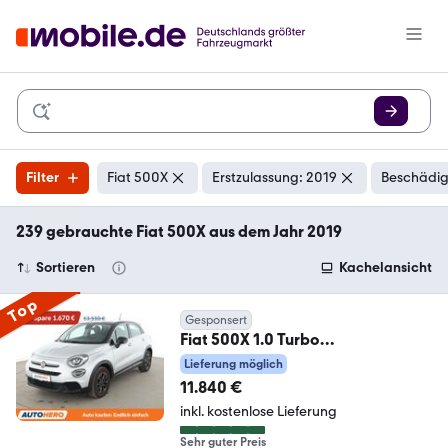
Filter
Fiat 500X
Erstzulassung: 2019
Beschädig
239 gebrauchte Fiat 500X aus dem Jahr 2019
Sortieren
Kachelansicht
Top
Gesponsert
Fiat 500X 1.0 Turbo
120th*TEMPO*PDC*SHZ*
Lieferung möglich
11.840 €
inkl. kostenlose Lieferung
Sehr guter Preis