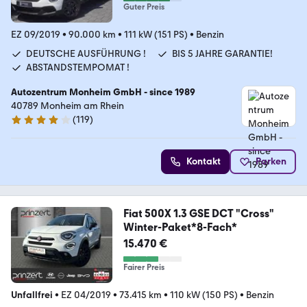
Guter Preis
EZ 09/2019
•
90.000 km
•
111 kW (151 PS)
•
Benzin
DEUTSCHE AUSFÜHRUNG !
BIS 5 JAHRE GARANTIE!
ABSTANDSTEMPOMAT !
Autozentrum Monheim GmbH - since 1989
40789 Monheim am Rhein
(
119
)
4 Sterne
Kontakt
Parken
Fiat 500X 1.3 GSE DCT "Cross"
Winter-Paket*8-Fach*
15.470 €
Fairer Preis
Unfallfrei
•
EZ 04/2019
•
73.415 km
•
110 kW (150 PS)
•
Benzin