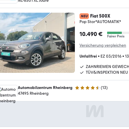
NL-8501 XL Joure
Fiat 500X
NEU
Pop Star*AUTOMATIK*
10.490 €
Fairer Preis
Versicherung vergleichen
Unfallfrei
•
EZ 03/2016
•
13
ZAHNRIEMEN GEWECH
TÜV&INSPEKTION NEU
Automobilzentrum Rheinberg
(
13
)
4.7 Sterne
47495 Rheinberg