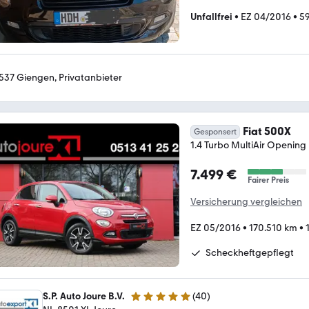
Unfallfrei
•
EZ 04/2016
•
5
537 Giengen, Privatanbieter
Fiat 500X
Gesponsert
1.4 Turbo MultiAir Opening 
7.499 €
Fairer Preis
Versicherung vergleichen
EZ 05/2016
•
170.510 km
•
Scheckheftgepflegt
S.P. Auto Joure B.V.
(
40
)
4.8 Sterne