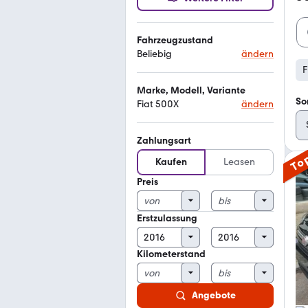
Fahrzeugzustand
Beliebig
ändern
F
Marke, Modell, Variante
So
Fiat 500X
ändern
Zahlungsart
To
Kaufen
Leasen
Preis
Erstzulassung
Kilometerstand
Angebote