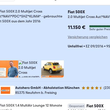
Fiat 500X
2.0 Multijet Cross Aut.*
11.150 €
Sehr guter Prei
Versicherung vergleichen
Unfallfrei
•
EZ 09/2016
•
95
Autohero GmbH - Abholstation München
(
23
4.4 Sterne
85375 Neufahrn b. Freising
Fiat 500X
Gesponsert