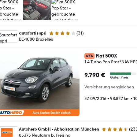
autofortis sprl
(
31
)
4 Sterne
BE-1080 Bruxelles
Fiat 500X
NEU
1.4 Turbo Pop Star*NAVI
9.790 €
Guter Preis
Versicherung vergleichen
EZ 09/2016
•
98.827 km
•
1
Autohero GmbH - Abholstation München
(
23
4.4 Sterne
85375 Neufahrn b. Freising