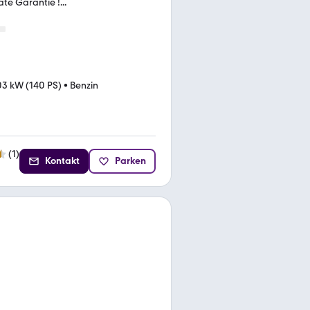
te Garantie !...
03 kW (140 PS)
•
Benzin
(
1
)
Kontakt
Parken