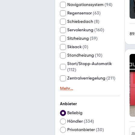
Navigationssystem
(
94
)
Regensensor
(
63
)
Schiebedach
(
8
)
Servolenkung
(
160
)
89
Sitzheizung
(
59
)
Skisack
(
0
)
Standheizung
(
10
)
Start/Stopp-Automatik
(
112
)
Zentralverriegelung
(
211
)
Mehr
...
Anbieter
Beliebig
Händler
(
334
)
Privatanbieter
(
30
)