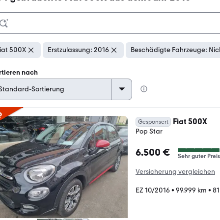
iat 500X
Erstzulassung: 2016
Beschädigte Fahrzeuge: Nic
rtieren nach
p
Fiat 500X
Gesponsert
Pop Star
6.500 €
Sehr guter Preis
Versicherung vergleichen
EZ 10/2016
•
99.999 km
•
81