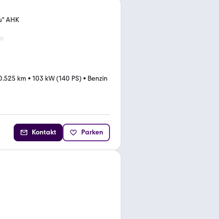
u" AHK
0.525 km
•
103 kW (140 PS)
•
Benzin
Kontakt
Parken