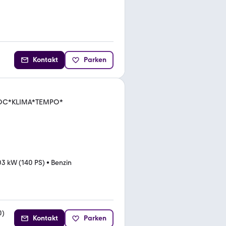
Kontakt
Parken
*PDC*KLIMA*TEMPO*
03 kW (140 PS)
•
Benzin
0
)
Kontakt
Parken