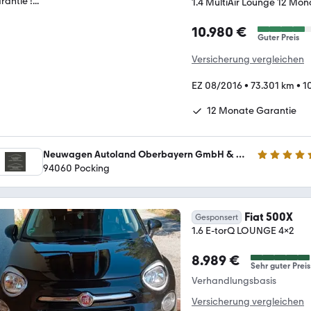
1.4 MultiAir Lounge 12 Mona
10.980 €
Guter Preis
Versicherung vergleichen
EZ 08/2016
•
73.301 km
•
1
12 Monate Garantie
Neuwagen Autoland Oberbayern GmbH & Co. KG
4.7 Sterne
94060 Pocking
Fiat 500X
Gesponsert
1.6 E-torQ LOUNGE 4x2
8.989 €
Sehr guter Preis
Verhandlungsbasis
Versicherung vergleichen