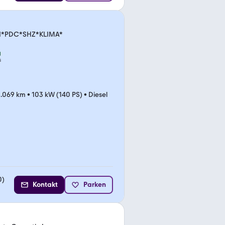
NAVI*PDC*SHZ*KLIMA*
s
.069 km
•
103 kW (140 PS)
•
Diesel
0
)
Kontakt
Parken