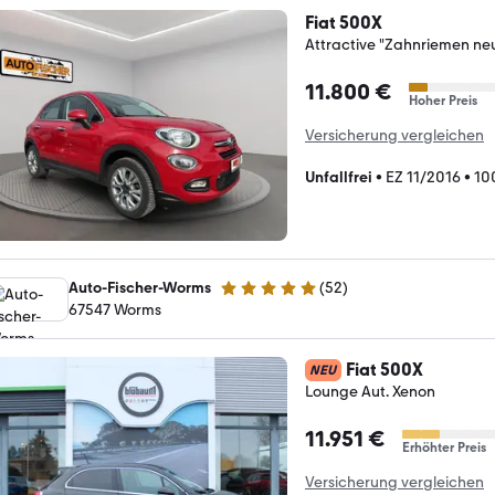
Fiat 500X
Attractive "Zahnriemen ne
11.800 €
Hoher Preis
Versicherung vergleichen
Unfallfrei
•
EZ 11/2016
•
10
Auto-Fischer-Worms
(
52
)
4.9 Sterne
67547 Worms
Fiat 500X
NEU
Lounge Aut. Xenon
11.951 €
Erhöhter Preis
Versicherung vergleichen