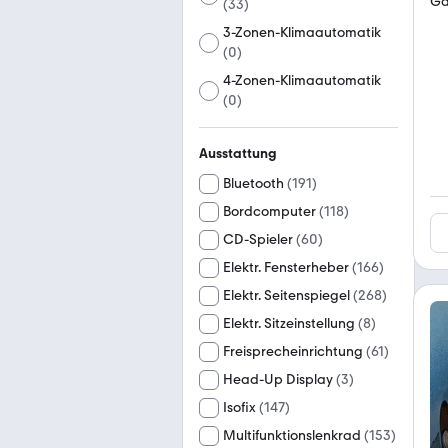
(
33
)
3-Zonen-Klimaautomatik
(
0
)
4-Zonen-Klimaautomatik
(
0
)
Ausstattung
Bluetooth
(
191
)
Bordcomputer
(
118
)
CD-Spieler
(
60
)
Elektr. Fensterheber
(
166
)
Elektr. Seitenspiegel
(
268
)
Elektr. Sitzeinstellung
(
8
)
Freisprecheinrichtung
(
61
)
Head-Up Display
(
3
)
Isofix
(
147
)
Multifunktionslenkrad
(
153
)