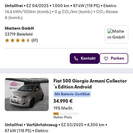
Unfallfrei
•
EZ 04/2025
•
1.000 km
•
87 kW (118 PS)
•
Elektro
14,4 kWh/100km (komb.)
•
0 g CO₂/km (komb.)
•
CO₂-Klasse
A (komb.)
Mattern GmbH
33719 Bielefeld
(
61
)
4.4 Sterne
Kontakt
Parken
Fiat 500 Giorgio Armani Collector
´s Edition Android
Mit Batterie-Zertifikat
34.990 €
19% MwSt.
Hoher Preis
Unfallfrei
•
Vorführfahrzeug
•
EZ 03/2025
•
4.300 km
•
87 kW (118 PS)
•
Elektro