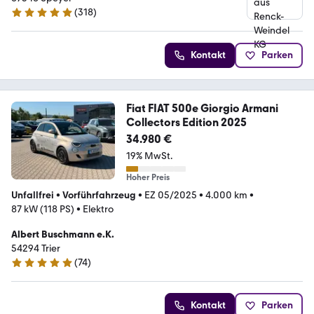
(
318
)
4.9 Sterne
Kontakt
Parken
Fiat FIAT 500e Giorgio Armani
Collectors Edition 2025
34.980 €
19% MwSt.
Hoher Preis
Unfallfrei
•
Vorführfahrzeug
•
EZ 05/2025
•
4.000 km
•
87 kW (118 PS)
•
Elektro
Albert Buschmann e.K.
54294 Trier
(
74
)
5 Sterne
Kontakt
Parken