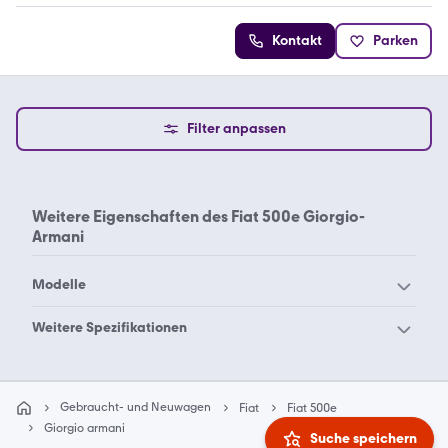
Kontakt
Parken
Filter anpassen
Weitere Eigenschaften des
Fiat 500e Giorgio-
Armani
Modelle
Fiat 124 Spider
Fiat 124
Weitere Spezifikationen
Fiat 126
Fiat 127
Fiat 500e Action
Fiat 500e Armani
Fiat 130
Fiat 131
Fiat 500e Bocelli
Fiat 500e Icon
Gebraucht- und Neuwagen
Fiat
Fiat 500e
Fiat 500
Fiat 500C
Fiat 500e La Prima By
Giorgio armani
Suche speichern
Fiat 500e La Prima