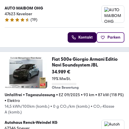
AUTO MAIBOM OHG
47623 Kevelaer
(
19
)
4.7 Sterne
Kontakt
Parken
Fiat 500e Giorgio Armani Editio
Navi Soundsystem JBL
34.989 €
19% MwSt.
Ohne Bewertung
Unfallfrei
•
Tageszulassung
•
EZ 09/2025
•
93 km
•
87 kW (118 PS)
•
Elektro
14,5 kWh/100km (komb.)
•
0 g CO₂/km (komb.)
•
CO₂-Klasse
A (komb.)
Autohaus Renck-Weindel KG
67346 Speyer