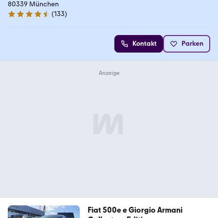
80339 München
(
133
)
4.7 Sterne
Kontakt
Parken
Fiat 500e e Giorgio Armani