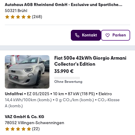
Autohaus AGB Rheinland GmbH - Exclusive und Sportliche
Fahrzeuge
50321 Brühl
(
268
)
4.8 Sterne
Kontakt
Parken
Fiat 500e 42kWh Giorgio Armani
Collector's Edition
35.990 €
Ohne Bewertung
Unfallfrei
•
EZ 05/2025
•
10 km
•
87 kW (118 PS)
•
Elektro
14,4 kWh/100km (komb.)
•
0 g CO₂/km (komb.)
•
CO₂-Klasse
A (komb.)
VAZ GmbH & Co. KG
78052 Villingen-Schwenningen
(
22
)
5 Sterne