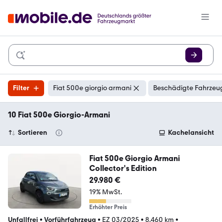
Filter
Fiat 500e giorgio armani
Beschädigte Fahrzeug
10 Fiat 500e Giorgio-Armani
Sortieren
Kachelansicht
Fiat 500e Giorgio Armani
Collector's Edition
29.980 €
19% MwSt.
Erhöhter Preis
Unfallfrei
•
Vorführfahrzeug
•
EZ 03/2025
•
8.460 km
•