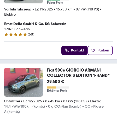
Fairer Preis
Vorführfahrzeug
•
EZ 11/2025
•
16.750 km
•
87 kW (118 PS)
•
Elektro
Ernst Dello GmbH & Co. KG Schwerin
19061 Schwerin
(
60
)
4.9 Sterne
Kontakt
Parken
Fiat 500e GIORGIO ARMANI
COLLECTOR'S EDITION 1-HAND*
29.600 €
Erhöhter Preis
Unfallfrei
•
EZ 12/2025
•
8.645 km
•
87 kW (118 PS)
•
Elektro
14,4 kWh/100km (komb.)
•
0 g CO₂/km (komb.)
•
CO₂-Klasse
A (komb.)