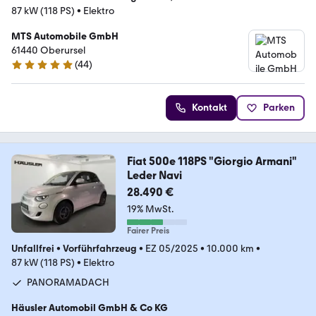
87 kW (118 PS)
•
Elektro
MTS Automobile GmbH
61440 Oberursel
(
44
)
5 Sterne
Kontakt
Parken
Fiat 500e 118PS "Giorgio Armani"
Leder Navi
28.490 €
19% MwSt.
Fairer Preis
Unfallfrei
•
Vorführfahrzeug
•
EZ 05/2025
•
10.000 km
•
87 kW (118 PS)
•
Elektro
PANORAMADACH
Häusler Automobil GmbH & Co KG