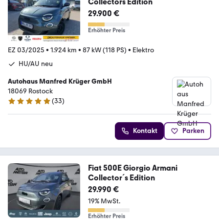
Collectors Edition
29.900 €
Erhöhter Preis
EZ 03/2025
•
1.924 km
•
87 kW (118 PS)
•
Elektro
HU/AU neu
Autohaus Manfred Krüger GmbH
18069 Rostock
(
33
)
4.9 Sterne
Kontakt
Parken
Fiat 500E Giorgio Armani
Collector´s Edition
29.990 €
19% MwSt.
Erhöhter Preis