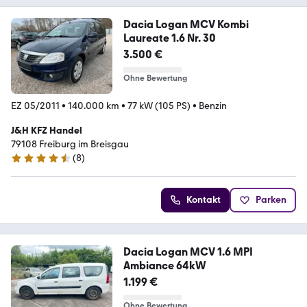
Dacia Logan MCV Kombi
Laureate 1.6 Nr. 30
3.500 €
Ohne Bewertung
EZ 05/2011
•
140.000 km
•
77 kW (105 PS)
•
Benzin
J&H KFZ Handel
79108 Freiburg im Breisgau
(
8
)
4.4 Sterne
Kontakt
Parken
Dacia Logan MCV 1.6 MPI
Ambiance 64kW
1.199 €
Ohne Bewertung