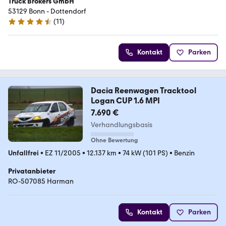
Truck Brokers GmbH
53129 Bonn - Dottendorf
(
11
)
4.7 Sterne
Kontakt
Parken
Dacia Reenwagen Tracktool
Logan CUP 1.6 MPI
7.690 €
Verhandlungsbasis
Ohne Bewertung
Unfallfrei
•
EZ 11/2005
•
12.137 km
•
74 kW (101 PS)
•
Benzin
Privatanbieter
RO-507085 Harman
Kontakt
Parken