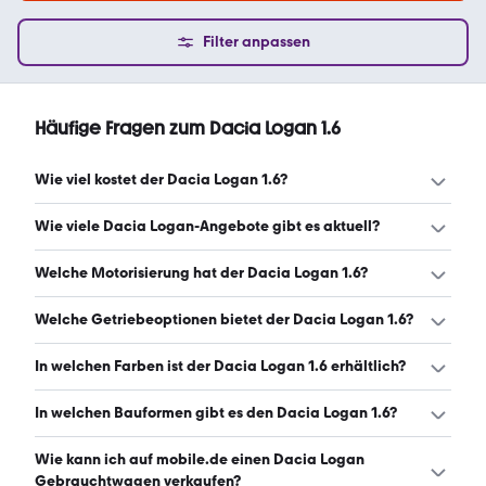
Filter anpassen
Häufige Fragen zum Dacia Logan 1.6
Wie viel kostet der Dacia Logan 1.6?
Ein guter Preis für einen Dacia Logan 1.6 liegt zwischen
Wie viele Dacia Logan-Angebote gibt es aktuell?
1.500 € und 3.990 €. (Stand: 9.8.2026)
Es gibt insgesamt 101 Dacia Logan bei mobile.de, davon
Welche Motorisierung hat der Dacia Logan 1.6?
101 Gebraucht- und 0 Neuwagen. (Stand: 9.8.2026)
Der Dacia Logan 1.6 hat Leistungen zwischen 73 und 105
Welche Getriebeoptionen bietet der Dacia Logan 1.6?
PS. (Stand: 9.8.2026)
Der Dacia Logan 1.6 ist mit manuellem und
In welchen Farben ist der Dacia Logan 1.6 erhältlich?
automatischem Getriebe erhältlich. (Stand: 9.8.2026)
Den Dacia Logan 1.6 gibt es in folgenden Farben: blau,
In welchen Bauformen gibt es den Dacia Logan 1.6?
weiß, grau, rot, silber, schwarz und lila. Die häufigste
Farbe ist blau. (Stand: 9.8.2026)
Den Dacia Logan 1.6 gibt es in folgenden Bauformen:
Wie kann ich auf mobile.de einen Dacia Logan
Kombi. (Stand: 9.8.2026)
Gebrauchtwagen verkaufen?