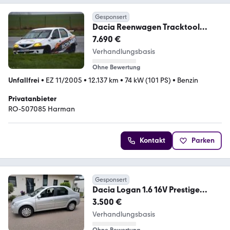
Gesponsert
Dacia Reenwagen Tracktool
Logan CUP 1.6 MPI
7.690 €
Verhandlungsbasis
Ohne Bewertung
Unfallfrei
•
EZ 11/2005
•
12.137 km
•
74 kW (101 PS)
•
Benzin
Privatanbieter
RO-507085 Harman
Kontakt
Parken
Gesponsert
Dacia Logan 1.6 16V Prestige
Prestige
3.500 €
Verhandlungsbasis