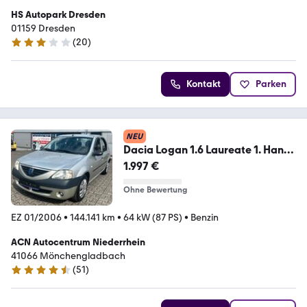
HS Autopark Dresden
01159 Dresden
(
20
)
3 Sterne
Kontakt
Parken
NEU
Dacia Logan 1.6 Laureate 1. Hand
Tüv Neu Klima AHK
1.997 €
Ohne Bewertung
EZ 01/2006
•
144.141 km
•
64 kW (87 PS)
•
Benzin
ACN Autocentrum Niederrhein
41066 Mönchengladbach
(
51
)
4.6 Sterne