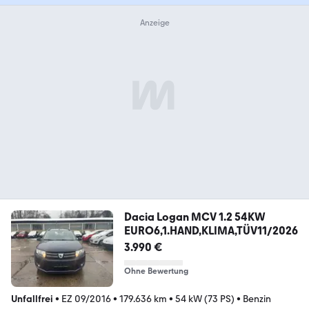
Dacia Logan MCV 1.2 54KW
EURO6,1.HAND,KLIMA,TÜV11/2026
3.990 €
Ohne Bewertung
Unfallfrei
•
EZ 09/2016
•
179.636 km
•
54 kW (73 PS)
•
Benzin