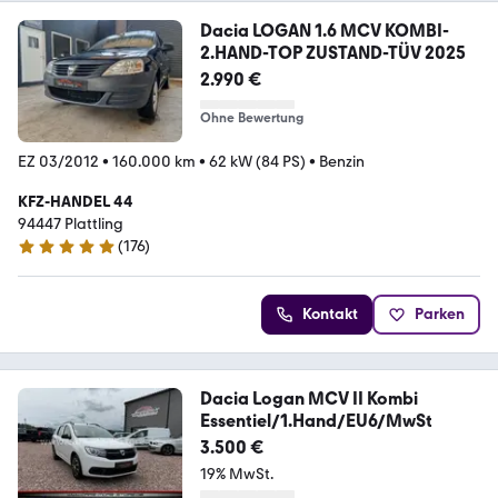
Dacia LOGAN 1.6 MCV KOMBI-
2.HAND-TOP ZUSTAND-TÜV 2025
2.990 €
Ohne Bewertung
EZ 03/2012
•
160.000 km
•
62 kW (84 PS)
•
Benzin
KFZ-HANDEL 44
94447 Plattling
(
176
)
5 Sterne
Kontakt
Parken
Dacia Logan MCV II Kombi
Essentiel/1.Hand/EU6/MwSt
3.500 €
19% MwSt.