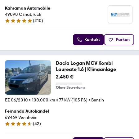
Kahraman Automobile
49090 Osnabrück
(
210
)
4.8 Sterne
Kontakt
Parken
Dacia Logan MCV Kombi
Laureate 1.6 | Klimaanlage
2.450 €
Ohne Bewertung
EZ 06/2010
•
100.000 km
•
77 kW (105 PS)
•
Benzin
Fernanda Autohandel
69469 Weinheim
(
32
)
4.7 Sterne