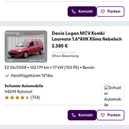
Kontakt
Parken
Dacia Logan MCV Kombi
Laureate 1.6*AHK Klima Nebelsch
2.380 €
Ohne Bewertung
EZ 06/2008
•
162.179 km
•
77 kW (105 PS)
•
Benzin
Heckflügeltüren 15*Alu
Schuster Automobile
94099 Ruhstorf
(
734
)
4.6 Sterne
Kontakt
Parken