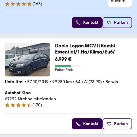
(
168
)
4.9 Sterne
Kontakt
Parken
Dacia Logan MCV II Kombi
Essential/1.Ha/Klima/Eu6/
6.999 €
Fairer Preis
Unfallfrei
•
EZ 10/2019
•
99.980 km
•
54 kW (73 PS)
•
Benzin
Autohof Kibo
67292 Kirchheimbolanden
(
170
)
4.4 Sterne
Kontakt
Parken