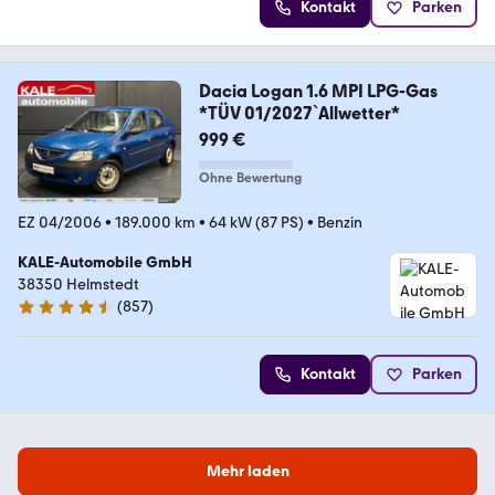
Kontakt
Parken
Dacia Logan 1.6 MPI LPG-Gas
*TÜV 01/2027`Allwetter*
999 €
Ohne Bewertung
EZ 04/2006
•
189.000 km
•
64 kW (87 PS)
•
Benzin
KALE-Automobile GmbH
38350 Helmstedt
(
857
)
4.7 Sterne
Kontakt
Parken
Mehr laden