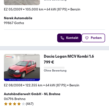
EZ 05/2009
•
105.000 km
•
64 kW (87 PS)
•
Benzin
Narek Automobile
99867 Gotha
Kontakt
Parken
Dacia Logan MCV Kombi 1.6
799 €
Ohne Bewertung
EZ 08/2008
•
122.355 km
•
64 kW (87 PS)
•
Benzin
Autohändlerwelt GmbH - NL Brehna
06796 Brehna
(
467
)
4 Sterne