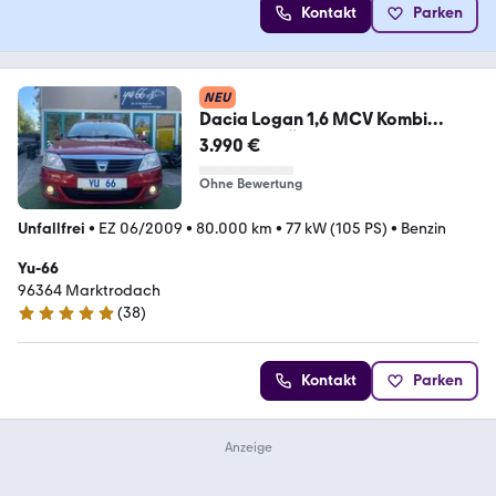
Kontakt
Parken
NEU
Dacia Logan 1,6 MCV Kombi
Laureate TÜV & SERVICE NEU
3.990 €
Ohne Bewertung
Unfallfrei
•
EZ 06/2009
•
80.000 km
•
77 kW (105 PS)
•
Benzin
Yu-66
96364 Marktrodach
(
38
)
5 Sterne
Kontakt
Parken