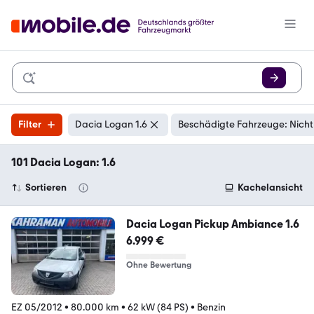
Filter
Dacia Logan 1.6
Beschädigte Fahrzeuge: Nicht
101 Dacia Logan: 1.6
Sortieren
Kachelansicht
Dacia Logan Pickup Ambiance 1.6
6.999 €
Ohne Bewertung
EZ 05/2012
•
80.000 km
•
62 kW (84 PS)
•
Benzin