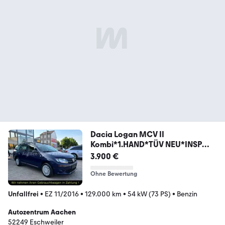
Dacia Logan MCV II
Kombi*1.HAND*TÜV NEU*INSP
NEU*EURO6
3.900 €
Ohne Bewertung
Unfallfrei
•
EZ 11/2016
•
129.000 km
•
54 kW (73 PS)
•
Benzin
Autozentrum Aachen
52249 Eschweiler