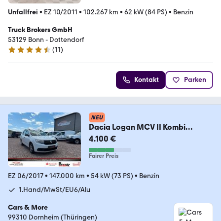
Unfallfrei
•
EZ 10/2011
•
102.267 km
•
62 kW (84 PS)
•
Benzin
Truck Brokers GmbH
53129 Bonn - Dottendorf
(
11
)
4.7 Sterne
Kontakt
Parken
NEU
Dacia Logan MCV II Kombi
Essentiel/1.Hand/MwSt/Euro6
4.100 €
Fairer Preis
EZ 06/2017
•
147.000 km
•
54 kW (73 PS)
•
Benzin
1.Hand/MwSt/EU6/Alu
Cars & More
99310 Dornheim (Thüringen)