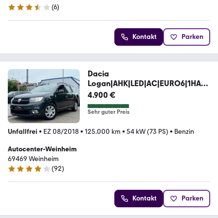
(
6
)
3.4 Sterne
Kontakt
Parken
Dacia
Logan|AHK|LED|AC|EURO6|1HAN
D|SCHECKHEFT|
4.900 €
Sehr guter Preis
Unfallfrei
•
EZ 08/2018
•
125.000 km
•
54 kW (73 PS)
•
Benzin
Autocenter-Weinheim
69469 Weinheim
(
92
)
4.2 Sterne
Kontakt
Parken