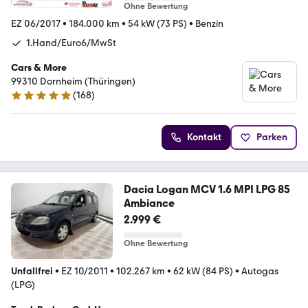
Ohne Bewertung
EZ 06/2017
•
184.000 km
•
54 kW (73 PS)
•
Benzin
1.Hand/Euro6/MwSt
Cars & More
99310 Dornheim (Thüringen)
(
168
)
4.9 Sterne
Kontakt
Parken
Dacia Logan MCV 1.6 MPI LPG 85
Ambiance
2.999 €
Ohne Bewertung
Unfallfrei
•
EZ 10/2011
•
102.267 km
•
62 kW (84 PS)
•
Autogas
(LPG)