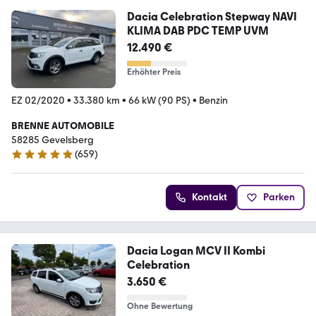
Dacia Celebration Stepway NAVI
KLIMA DAB PDC TEMP UVM
12.490 €
Erhöhter Preis
EZ 02/2020
•
33.380 km
•
66 kW (90 PS)
•
Benzin
BRENNE AUTOMOBILE
58285 Gevelsberg
(
659
)
5 Sterne
Kontakt
Parken
Dacia Logan MCV II Kombi
Celebration
3.650 €
Ohne Bewertung