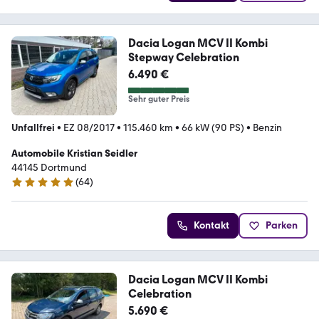
Dacia Logan MCV II Kombi
Stepway Celebration
6.490 €
Sehr guter Preis
Unfallfrei
•
EZ 08/2017
•
115.460 km
•
66 kW (90 PS)
•
Benzin
Automobile Kristian Seidler
44145 Dortmund
(
64
)
4.9 Sterne
Kontakt
Parken
Dacia Logan MCV II Kombi
Celebration
5.690 €