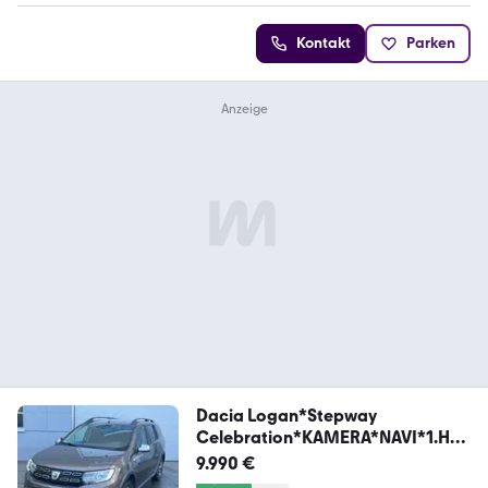
Kontakt
Parken
Dacia Logan*Stepway
Celebration*KAMERA*NAVI*1.HA
ND*
9.990 €