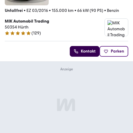
Unfallfrei
•
EZ 03/2016
•
155.000 km
•
66 kW (90 PS)
•
Benzin
MIK Automobil Trading
50354 Hürth
(
129
)
4.9 Sterne
Kontakt
Parken