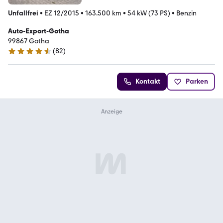
Unfallfrei
•
EZ 12/2015
•
163.500 km
•
54 kW (73 PS)
•
Benzin
Auto-Export-Gotha
99867 Gotha
(
82
)
4.5 Sterne
Kontakt
Parken