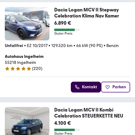
Dacia Logan MCV II Stepway
Celebration Klima Nav Kamer
6.890 €
Guter Preis
Unfallfrei
•
EZ 10/2017
•
129.520 km
•
66 kW (90 PS)
•
Benzin
Autohaus Ingelheim
55218 Ingelheim
(
220
)
4.8 Sterne
Kontakt
Parken
Dacia Logan MCV II Kombi
Celebration STEUERKETTE NEU
4.100 €
Guter Preis