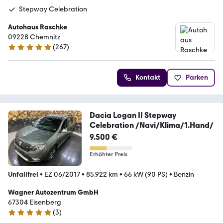
Stepway Celebration
Autohaus Raschke
09228 Chemnitz
(
267
)
4.8 Sterne
Kontakt
Parken
Dacia Logan II Stepway
Celebration /Navi/Klima/1.Hand/
9.500 €
Erhöhter Preis
Unfallfrei
•
EZ 06/2017
•
85.922 km
•
66 kW (90 PS)
•
Benzin
Wagner Autozentrum GmbH
67304 Eisenberg
(
3
)
5 Sterne