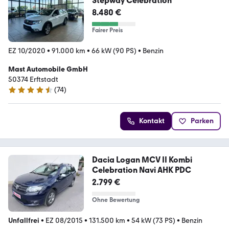
Stepway Celebration
8.480 €
Fairer Preis
EZ 10/2020
•
91.000 km
•
66 kW (90 PS)
•
Benzin
Mast Automobile GmbH
50374 Erftstadt
(
74
)
4.4 Sterne
Kontakt
Parken
Dacia Logan MCV II Kombi
Celebration Navi AHK PDC
2.799 €
Ohne Bewertung
Unfallfrei
•
EZ 08/2015
•
131.500 km
•
54 kW (73 PS)
•
Benzin