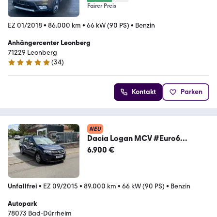
Fairer Preis
EZ 01/2018
•
86.000 km
•
66 kW (90 PS)
•
Benzin
Anhängercenter Leonberg
71229 Leonberg
(
34
)
4.9 Sterne
Kontakt
Parken
NEU
Dacia Logan MCV #Euro6
Celebration#Tkm.89#HU.Nue#
6.900 €
Unfallfrei
•
EZ 09/2015
•
89.000 km
•
66 kW (90 PS)
•
Benzin
Autopark
78073 Bad-Dürrheim