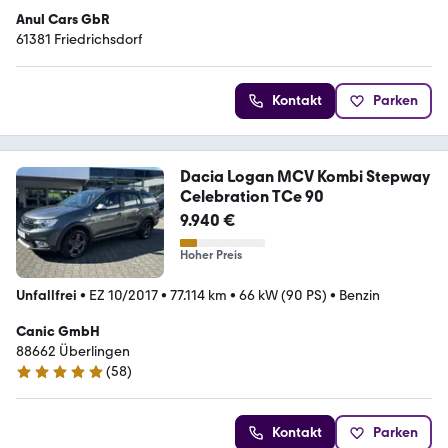
Anul Cars GbR
61381 Friedrichsdorf
Kontakt
Parken
Dacia Logan MCV Kombi Stepway
Celebration TCe 90
9.940 €
Hoher Preis
Unfallfrei
•
EZ 10/2017
•
77.114 km
•
66 kW (90 PS)
•
Benzin
Canic GmbH
88662 Überlingen
(
58
)
4.9 Sterne
Kontakt
Parken