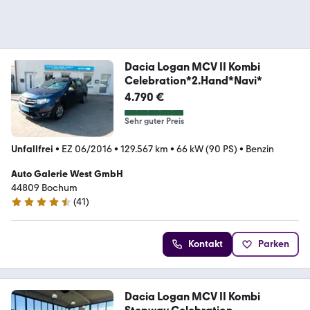
Dacia Logan MCV II Kombi
Celebration*2.Hand*Navi*
4.790 €
Sehr guter Preis
Unfallfrei
•
EZ 06/2016
•
129.567 km
•
66 kW (90 PS)
•
Benzin
Auto Galerie West GmbH
44809 Bochum
(
41
)
4.6 Sterne
Kontakt
Parken
Dacia Logan MCV II Kombi