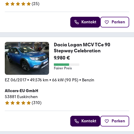
(
25
)
4.9 Sterne
Kontakt
Parken
Dacia Logan MCV TCe 90
Stepway Celebration
9.980 €
Fairer Preis
EZ 06/2017
•
49.576 km
•
66 kW (90 PS)
•
Benzin
Allcars-EU GmbH
53881 Euskirchen
(
310
)
4.8 Sterne
Kontakt
Parken