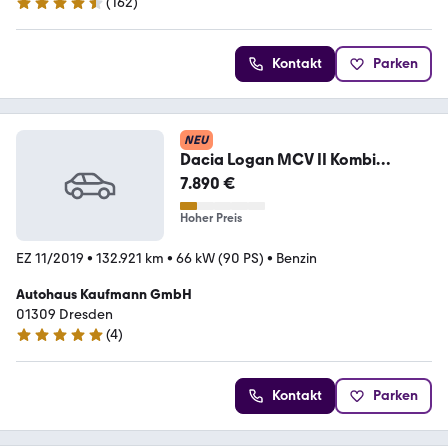
(
162
)
4.6 Sterne
Kontakt
Parken
NEU
Dacia Logan MCV II Kombi
Stepway Stepway Celebration
7.890 €
Hoher Preis
EZ 11/2019
•
132.921 km
•
66 kW (90 PS)
•
Benzin
Autohaus Kaufmann GmbH
01309 Dresden
(
4
)
4.8 Sterne
Kontakt
Parken