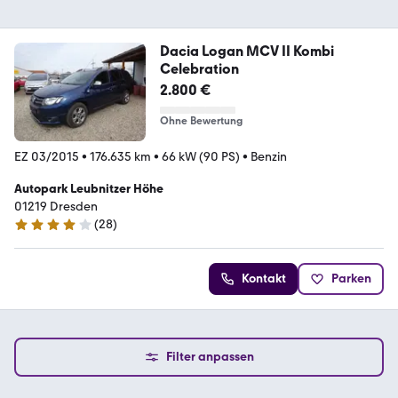
Dacia Logan MCV II Kombi
Celebration
2.800 €
Ohne Bewertung
EZ 03/2015
•
176.635 km
•
66 kW (90 PS)
•
Benzin
Autopark Leubnitzer Höhe
01219 Dresden
(
28
)
4.1 Sterne
Kontakt
Parken
Filter anpassen