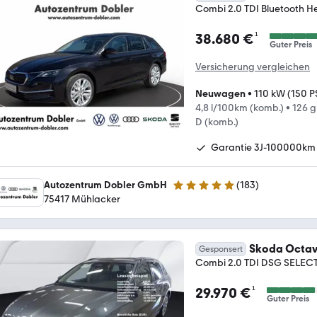
Combi 2.0 TDI Bluetooth H
¹
38.680 €
Guter Preis
Versicherung vergleichen
Neuwagen
•
110 kW (150 P
4,8 l/100km (komb.)
•
126 
D (komb.)
Garantie 3J-100000km
Autozentrum Dobler GmbH
(
183
)
4.8 Sterne
75417 Mühlacker
Skoda Octav
Gesponsert
Combi 2.0 TDI DSG SELECT
¹
29.970 €
Guter Preis