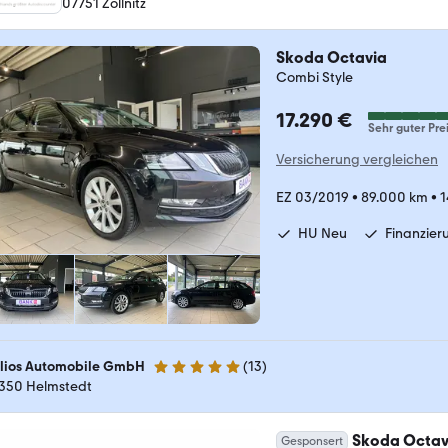
07751 Zöllnitz
Skoda Octavia
Combi Style
17.290 €
Sehr guter Pre
Versicherung vergleichen
EZ 03/2019
•
89.000 km
•
1
HU Neu
Finanzier
lios Automobile GmbH
(
13
)
4.8 Sterne
350 Helmstedt
Skoda Octav
Gesponsert