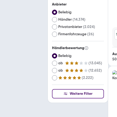
Anbieter
Beliebig
Händler
(
14.374
)
Privatanbieter
(
2.024
)
Firmenfahrzeuge
(
26
)
Händlerbewertung
Au
Beliebig
50
ab
(
13.045
)
3 Sterne
ab
(
12.652
)
4 Sterne
(
2.222
)
ab
5 Sterne
Weitere Filter