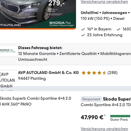
Versicherung vergleichen
Unfallfrei
•
Jahreswagen
•
110 kW (150 PS)
•
Diesel
16* in Bayern
160
25 Jahre Erfahrung
Dieses Fahrzeug bietet
:
12 Monate Garantie
•
Zertifizierte Qualität
•
Mobilitätsgaran
Umtauschrecht
AVP AUTOLAND GmbH & Co. KG
(
288
)
4.3 Sterne
94447 Plattling
Skoda Super
Gesponsert
Combi Sportline 4x4 2.0 T
¹
47.990 €
Guter Preis
Versicherung vergleichen