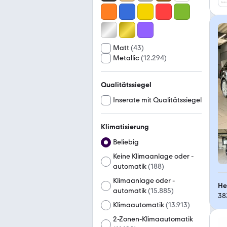
Matt
(
43
)
Metallic
(
12.294
)
Qualitätssiegel
Inserate mit Qualitätssiegel
Klimatisierung
Beliebig
Keine Klimaanlage oder -
automatik
(
188
)
Klimaanlage oder -
He
automatik
(
15.885
)
38
Klimaautomatik
(
13.913
)
2-Zonen-Klimaautomatik