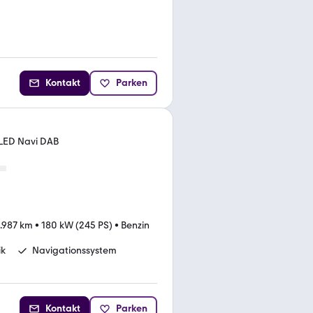
Kontakt
Parken
 LED Navi DAB
.987 km
•
180 kW (245 PS)
•
Benzin
ik
Navigationssystem
Kontakt
Parken