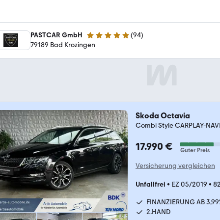
PASTCAR GmbH
(
94
)
5 Sterne
79189 Bad Krozingen
Skoda Octavia
Combi Style CARPLAY-NAV
17.990 €
Guter Preis
Versicherung vergleichen
Unfallfrei
•
EZ 05/2019
•
8
FINANZIERUNG AB 3,99
2.HAND