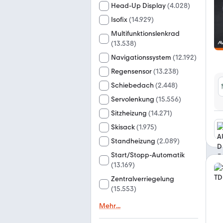
Head-Up Display
(
4.028
)
Isofix
(
14.929
)
Multifunktionslenkrad
(
13.538
)
Navigationssystem
(
12.192
)
Regensensor
(
13.238
)
Schiebedach
(
2.448
)
Servolenkung
(
15.556
)
Sitzheizung
(
14.271
)
Skisack
(
1.975
)
Standheizung
(
2.089
)
Start/Stopp-Automatik
(
13.169
)
Zentralverriegelung
(
15.553
)
Mehr
...