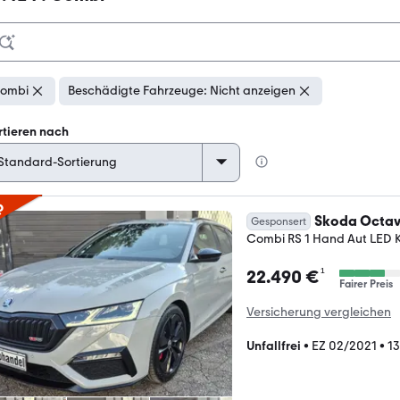
ombi
Beschädigte Fahrzeuge: Nicht anzeigen
rtieren nach
p
Skoda Octav
Gesponsert
Combi RS 1 Hand Aut LED 
¹
22.490 €
Fairer Preis
Versicherung vergleichen
Unfallfrei
•
EZ 02/2021
•
13