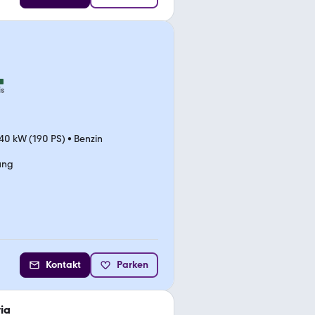
is
40 kW (190 PS)
•
Benzin
ung
Kontakt
Parken
ia