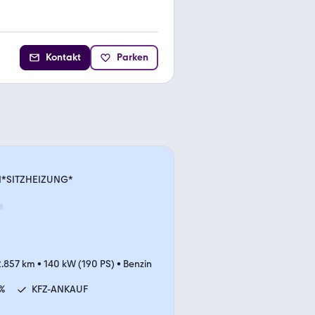
Kontakt
Parken
I*SITZHEIZUNG*
2.857 km
•
140 kW (190 PS)
•
Benzin
%
KFZ-ANKAUF