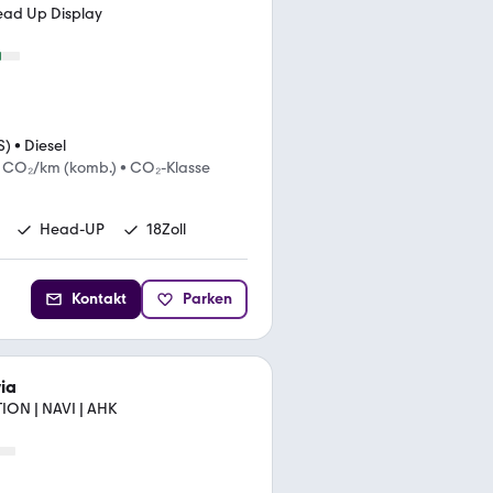
ead Up Display
S)
•
Diesel
g CO₂/km (komb.)
•
CO₂-Klasse
Head-UP
18Zoll
Kontakt
Parken
ia
ION | NAVI | AHK