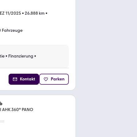
EZ 11/2025
•
26.888 km
•
0 Fahrzeuge
tie
•
Finanzierung
•
Kontakt
Parken
b
DI AHK 360° PANO