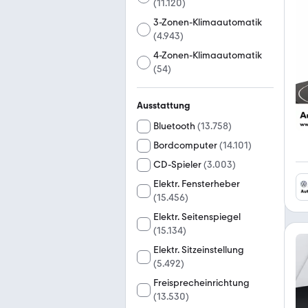
(
11.120
)
3-Zonen-Klimaautomatik
(
4.943
)
4-Zonen-Klimaautomatik
(
54
)
Ausstattung
Bluetooth
(
13.758
)
Bordcomputer
(
14.101
)
CD-Spieler
(
3.003
)
Elektr. Fensterheber
(
15.456
)
Elektr. Seitenspiegel
(
15.134
)
Elektr. Sitzeinstellung
(
5.492
)
Freisprecheinrichtung
(
13.530
)