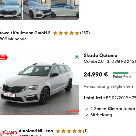
towelt Kaufmann GmbH 2
(
153
)
5 Sterne
809 München
Skoda Octavia
Combi 2.0 TSI DSG RS 245
24.990 €
Fairer Preis
Versicherung vergleichen
Unfallfrei
•
EZ 02/2019
•
79
2-Zonen-Klimaautomat
Sitzheizung
Autoland NL Jena
(
1
)
5 Sterne