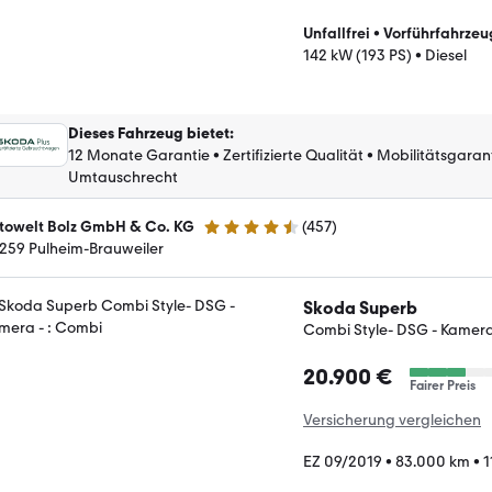
Unfallfrei
•
Vorführfahrzeu
142 kW (193 PS)
•
Diesel
Dieses Fahrzeug bietet
:
12 Monate Garantie
•
Zertifizierte Qualität
•
Mobilitätsgaran
Umtauschrecht
towelt Bolz GmbH & Co. KG
(
457
)
4.5 Sterne
259 Pulheim-Brauweiler
Skoda Superb
Combi Style- DSG - Kamer
20.900 €
Fairer Preis
Versicherung vergleichen
EZ 09/2019
•
83.000 km
•
1