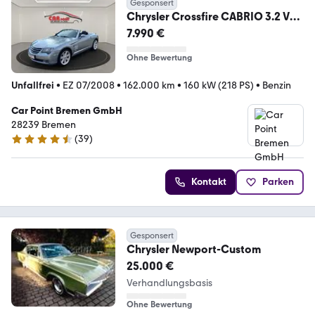
Gesponsert
Chrysler Crossfire CABRIO 3.2 V6
AUTOMATIK NAVIGATION TOP
7.990 €
Ohne Bewertung
Unfallfrei
•
EZ 07/2008
•
162.000 km
•
160 kW (218 PS)
•
Benzin
Car Point Bremen GmbH
28239 Bremen
(
39
)
4.6 Sterne
Kontakt
Parken
Gesponsert
Chrysler Newport-Custom
25.000 €
Verhandlungsbasis
Ohne Bewertung