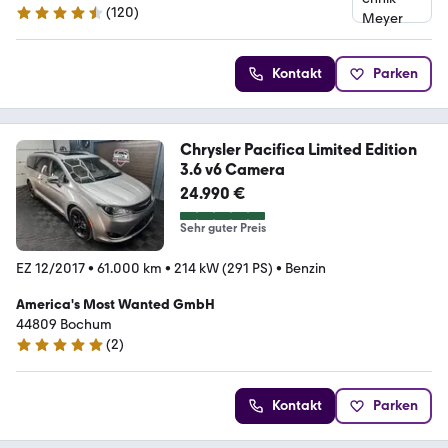
(
120
)
4.6 Sterne
Kontakt
Parken
Chrysler Pacifica Limited Edition
3.6 v6 Camera
24.990 €
Sehr guter Preis
EZ 12/2017
•
61.000 km
•
214 kW (291 PS)
•
Benzin
America's Most Wanted GmbH
44809 Bochum
(
2
)
4.8 Sterne
Kontakt
Parken