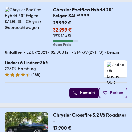
Chrysler Pacifica Hybrid 20"
Felgen SALE!!!!!!!
29.999 €
32.999 €
19% MwSt.
Guter Preis
Unfallfrei
•
EZ 07/2021
•
82.000 km
•
214 kW (291 PS)
•
Benzin
Lindner & Lindner GbR
22309 Hamburg
(
165
)
4.7 Sterne
Kontakt
Parken
Chrysler Crossfire 3.2 V6 Roadster
-
17.900 €