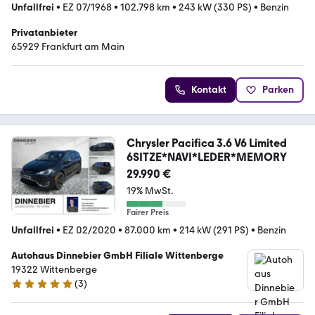
Unfallfrei
•
EZ 07/1968
•
102.798 km
•
243 kW (330 PS)
•
Benzin
Privatanbieter
65929 Frankfurt am Main
Kontakt
Parken
Chrysler Pacifica 3.6 V6 Limited
6SITZE*NAVI*LEDER*MEMORY
29.990 €
19% MwSt.
Fairer Preis
Unfallfrei
•
EZ 02/2020
•
87.000 km
•
214 kW (291 PS)
•
Benzin
Autohaus Dinnebier GmbH Filiale Wittenberge
19322 Wittenberge
(
3
)
5 Sterne