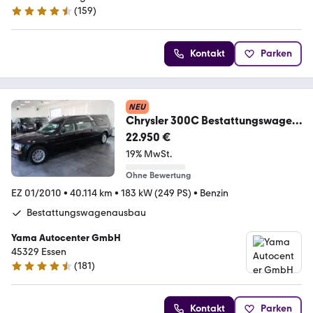
(
159
)
4.6 Sterne
Kontakt
Parken
NEU
Chrysler 300C Bestattungswagen
/ Leichenwagen
22.950 €
19% MwSt.
Ohne Bewertung
EZ 01/2010
•
40.114 km
•
183 kW (249 PS)
•
Benzin
Bestattungswagenausbau
Yama Autocenter GmbH
45329 Essen
(
181
)
4.7 Sterne
Kontakt
Parken