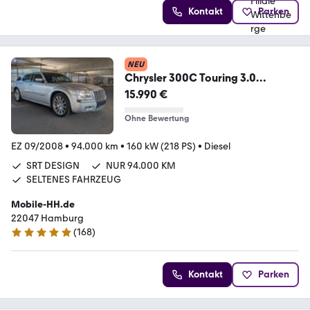
Kontakt
Parken
NEU
Chrysler 300C Touring 3.0
CRD*SRT DESIGN*
15.990 €
Ohne Bewertung
EZ 09/2008
•
94.000 km
•
160 kW (218 PS)
•
Diesel
SRT DESIGN
NUR 94.000 KM
SELTENES FAHRZEUG
Mobile-HH.de
22047 Hamburg
(
168
)
4.8 Sterne
Kontakt
Parken