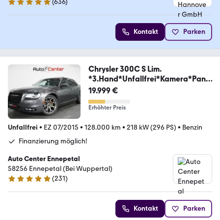
(
636
)
4.8 Sterne
Kontakt
Parken
Chrysler 300C S Lim.
*3.Hand*Unfallfrei*Kamera*Pano
*
19.999 €
Erhöhter Preis
Unfallfrei
•
EZ 07/2015
•
128.000 km
•
218 kW (296 PS)
•
Benzin
Finanzierung möglich!
Auto Center Ennepetal
58256 Ennepetal (Bei Wuppertal)
(
231
)
5 Sterne
Kontakt
Parken