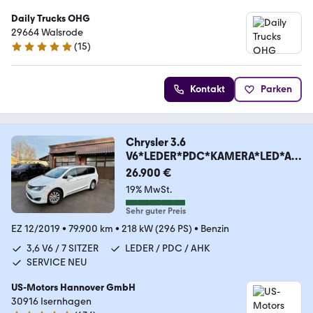
Daily Trucks OHG
29664 Walsrode
(
15
)
5 Sterne
Kontakt
Parken
Chrysler 3.6
V6*LEDER*PDC*KAMERA*LED*AH
K*7SITZER*GARANTIE
26.900 €
19% MwSt.
Sehr guter Preis
EZ 12/2019
•
79.900 km
•
218 kW (296 PS)
•
Benzin
3,6 V6 / 7 SITZER
LEDER / PDC / AHK
SERVICE NEU
US-Motors Hannover GmbH
30916 Isernhagen