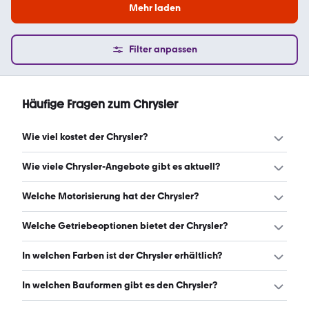
Mehr laden
Filter anpassen
Häufige Fragen zum Chrysler
Wie viel kostet der Chrysler?
Ein guter Preis für einen Chrysler liegt zwischen 2.800 €
Wie viele Chrysler-Angebote gibt es aktuell?
und 12.499 €. (Stand: 8.8.2026)
Es gibt insgesamt 1.137 Chrysler bei mobile.de, davon 1.119
Welche Motorisierung hat der Chrysler?
Gebraucht- und 18 Neuwagen. (Stand: 8.8.2026)
Der Chrysler hat Leistungen zwischen 121 und 340 PS.
Welche Getriebeoptionen bietet der Chrysler?
(Stand: 8.8.2026)
Der Chrysler ist mit automatischem, manuellem und
In welchen Farben ist der Chrysler erhältlich?
halbautomatischem Getriebe erhältlich. (Stand:
8.8.2026)
Den Chrysler gibt es in folgenden Farben: schwarz, silber,
In welchen Bauformen gibt es den Chrysler?
grau, blau, weiß, rot, beige, grün, lila, braun, gold, gelb