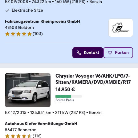
EZ 09/2008
•
74.322 km
•
160 kW (218 PS)
•
Benzin
Elektrische Sitze
Fahrzeugzentrum Rheinprovinz GmbH
47608 Geldern
(
103
)
4.9 Sterne
Kontakt
Parken
Chrysler Voyager V6/AHK/LPG/7-
Sitzen/KAMERA/DVD/AMBIE/R17
14.950 €
Fairer Preis
EZ 12/2015
•
125.831 km
•
211 kW (287 PS)
•
Benzin
Autohaus Kiefer Vermittlungs-GmbH
56477 Rennerod
(
116
)