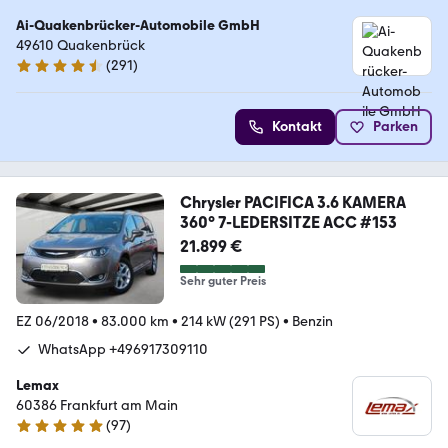
Ai-Quakenbrücker-Automobile GmbH
49610 Quakenbrück
(
291
)
4.6 Sterne
Kontakt
Parken
Chrysler PACIFICA 3.6 KAMERA
360° 7-LEDERSITZE ACC #153
21.899 €
Sehr guter Preis
EZ 06/2018
•
83.000 km
•
214 kW (291 PS)
•
Benzin
WhatsApp +496917309110
Lemax
60386 Frankfurt am Main
(
97
)
4.8 Sterne