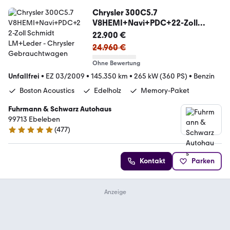
Chrysler 300C5.7
V8HEMI+Navi+PDC+22-Zoll
Schmidt LM+Leder
22.900 €
24.960 €
Ohne Bewertung
Unfallfrei
•
EZ 03/2009
•
145.350 km
•
265 kW (360 PS)
•
Benzin
Boston Acoustics
Edelholz
Memory-Paket
Fuhrmann & Schwarz Autohaus
99713 Ebeleben
(
477
)
4.9 Sterne
Kontakt
Parken