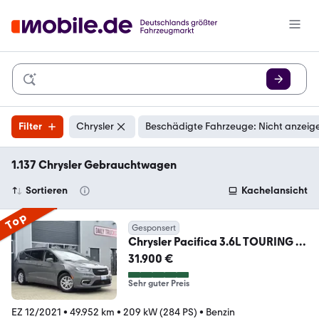
Filter
Chrysler
Beschädigte Fahrzeuge: Nicht anzeig
1.137 Chrysler Gebrauchtwagen
Sortieren
Kachelansicht
Top
Gesponsert
Chrysler Pacifica 3.6L TOURING L
Kamera ACC LED 7-Sitzer
31.900 €
Sehr guter Preis
EZ 12/2021
•
49.952 km
•
209 kW (284 PS)
•
Benzin