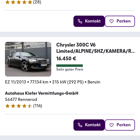
(
28
)
5 Sterne
Kontakt
Parken
Chrysler 300C V6
Limited/ALPINE/SHZ/KAMERA/R2
0
16.450 €
Sehr guter Preis
EZ 11/2013
•
77.134 km
•
215 kW (292 PS)
•
Benzin
Autohaus Kiefer Vermittlungs-GmbH
56477 Rennerod
(
116
)
4.6 Sterne
Kontakt
Parken