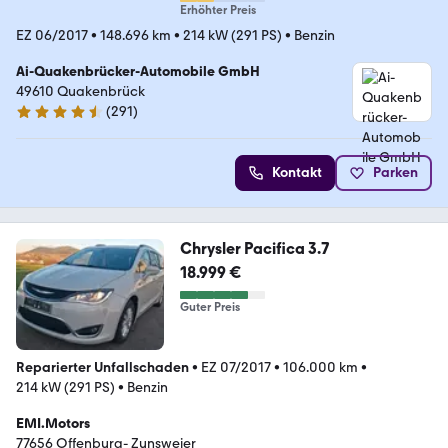
Erhöhter Preis
EZ 06/2017
•
148.696 km
•
214 kW (291 PS)
•
Benzin
Ai-Quakenbrücker-Automobile GmbH
49610 Quakenbrück
(
291
)
4.6 Sterne
Kontakt
Parken
Chrysler Pacifica 3.7
18.999 €
Guter Preis
Reparierter Unfallschaden
•
EZ 07/2017
•
106.000 km
•
214 kW (291 PS)
•
Benzin
EMI.Motors
77656 Offenburg- Zunsweier