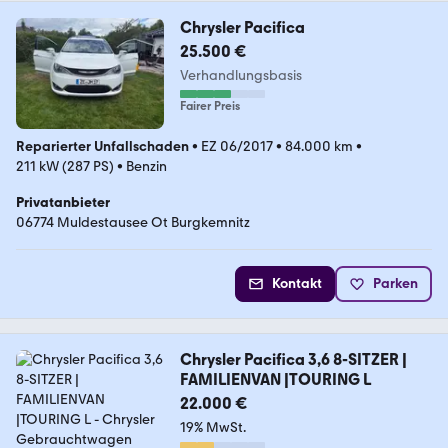
Chrysler Pacifica
25.500 €
Verhandlungsbasis
Fairer Preis
Reparierter Unfallschaden
•
EZ 06/2017
•
84.000 km
•
211 kW (287 PS)
•
Benzin
Privatanbieter
06774 Muldestausee Ot Burgkemnitz
Kontakt
Parken
Chrysler Pacifica 3,6 8-SITZER |
FAMILIENVAN |TOURING L
22.000 €
19% MwSt.