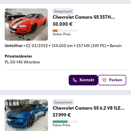
Gesponsert
Chevrolet Camaro SS 35TH
Anniversary 5.7 LS1 Manual 1/120
30.000 €
Hoher Preis
Unfallfrei
•
EZ 03/2022
•
134.500 km
•
257 kW (349 PS)
•
Benzin
Privatanbieter
PL-50-145 Wrocław
Kontakt
Parken
Gesponsert
Chevrolet Camaro SS 6.2 V8 1LE
Performance Top-Zustand
37.999 €
Fairer Preis