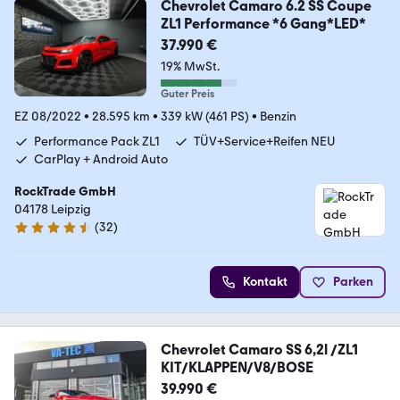
Chevrolet Camaro 6.2 SS Coupe
ZL1 Performance *6 Gang*LED*
37.990 €
19% MwSt.
Guter Preis
EZ 08/2022
•
28.595 km
•
339 kW (461 PS)
•
Benzin
Performance Pack ZL1
TÜV+Service+Reifen NEU
CarPlay + Android Auto
RockTrade GmbH
04178 Leipzig
(
32
)
4.7 Sterne
Kontakt
Parken
Chevrolet Camaro SS 6,2l /ZL1
KIT/KLAPPEN/V8/BOSE
39.990 €