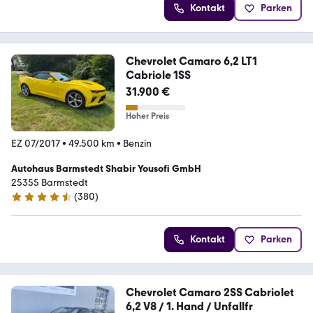
Kontakt
Parken
Chevrolet Camaro 6,2 LT1
Cabriole 1SS
31.900 €
Hoher Preis
EZ 07/2017
•
49.500 km
•
Benzin
Autohaus Barmstedt Shabir Yousofi GmbH
25355 Barmstedt
(
380
)
4.5 Sterne
Kontakt
Parken
Chevrolet Camaro 2SS Cabriolet
6,2 V8 / 1. Hand / Unfallfr