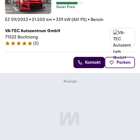
Guter Preis
EZ 09/2023
•
21.500 km
•
339 kW (461 PS)
•
Benzin
VA-TEC Autozentrum GmbH
71522 Backnang
(
5
)
4.9 Sterne
Kontakt
Parken