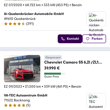
EZ 07/2020
•
68.722 km
•
333 kW (453 PS)
•
Benzin
Ai-Quakenbrücker-Automobile GmbH
49610 Quakenbrück
(
291
)
4.6 Sterne
Kontakt
Parken
Gesponsert
Chevrolet Camaro SS 6,2l /ZL1
KIT/KLAPPEN/V8/BOSE
39.990 €
Guter Preis
EZ 09/2023
•
21.500 km
•
339 kW (461 PS)
•
Benzin
VA-TEC Autozentrum GmbH
71522 Backnang
(
5
)
4.9 Sterne