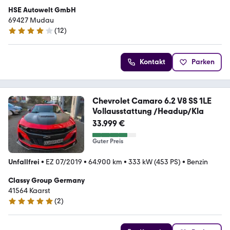
HSE Autowelt GmbH
69427 Mudau
(
12
)
4.2 Sterne
Kontakt
Parken
Chevrolet Camaro 6.2 V8 SS 1LE
Vollausstattung /Headup/Kla
33.999 €
Guter Preis
Unfallfrei
•
EZ 07/2019
•
64.900 km
•
333 kW (453 PS)
•
Benzin
Classy Group Germany
41564 Kaarst
(
2
)
5 Sterne