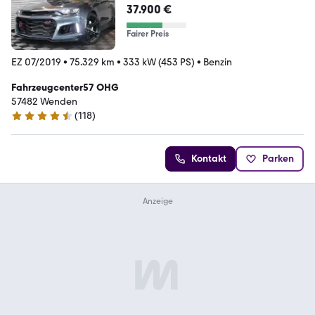
37.900 €
Fairer Preis
EZ 07/2019
•
75.329 km
•
333 kW (453 PS)
•
Benzin
Fahrzeugcenter57 OHG
57482 Wenden
(
118
)
4.4 Sterne
Kontakt
Parken