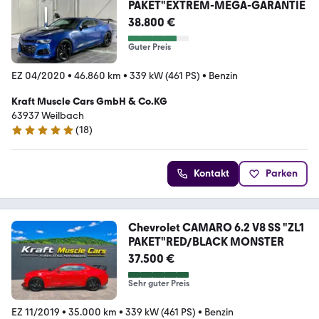
PAKET"EXTREM-MEGA-GARANTIE
38.800 €
Guter Preis
EZ 04/2020
•
46.860 km
•
339 kW (461 PS)
•
Benzin
Kraft Muscle Cars GmbH & Co.KG
63937 Weilbach
(
18
)
5 Sterne
Kontakt
Parken
Chevrolet CAMARO 6.2 V8 SS "ZL1
PAKET"RED/BLACK MONSTER
37.500 €
Sehr guter Preis
EZ 11/2019
•
35.000 km
•
339 kW (461 PS)
•
Benzin