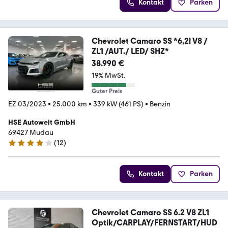
Kontakt
Parken
Chevrolet Camaro SS *6,2l V8 /
ZL1 /AUT./ LED/ SHZ*
38.990 €
19% MwSt.
Guter Preis
EZ 03/2023
•
25.000 km
•
339 kW (461 PS)
•
Benzin
HSE Autowelt GmbH
69427 Mudau
(
12
)
4.2 Sterne
Kontakt
Parken
Chevrolet Camaro SS 6.2 V8 ZL1
Optik/CARPLAY/FERNSTART/HUD