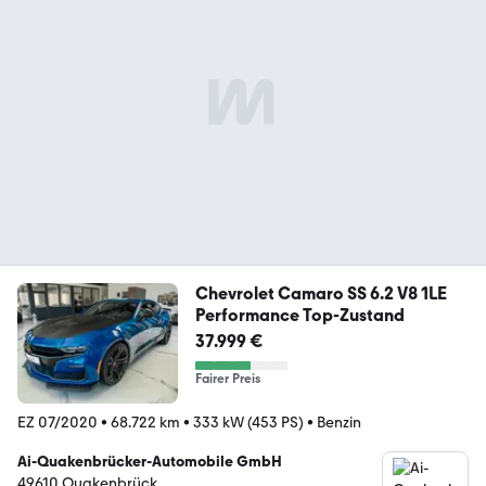
Chevrolet Camaro SS 6.2 V8 1LE
Performance Top-Zustand
37.999 €
Fairer Preis
EZ 07/2020
•
68.722 km
•
333 kW (453 PS)
•
Benzin
Ai-Quakenbrücker-Automobile GmbH
49610 Quakenbrück