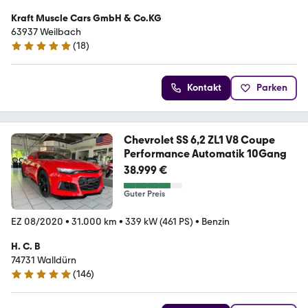
Kraft Muscle Cars GmbH & Co.KG
63937 Weilbach
(
18
)
5 Sterne
Kontakt
Parken
Chevrolet SS 6,2 ZL1 V8 Coupe
Performance Automatik 10Gang
38.999 €
Guter Preis
EZ 08/2020
•
31.000 km
•
339 kW (461 PS)
•
Benzin
H. C. B
74731 Walldürn
(
146
)
4.9 Sterne