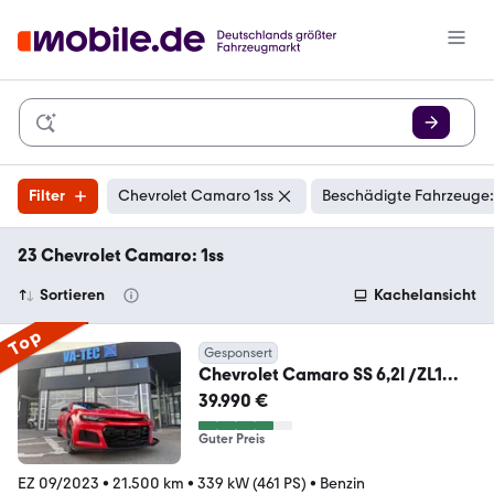
Filter
Chevrolet Camaro 1ss
Beschädigte Fahrzeuge:
23 Chevrolet Camaro: 1ss
Sortieren
Kachelansicht
Top
Gesponsert
Chevrolet Camaro SS 6,2l /ZL1
KIT/KLAPPEN/V8/BOSE
39.990 €
Guter Preis
EZ 09/2023
•
21.500 km
•
339 kW (461 PS)
•
Benzin