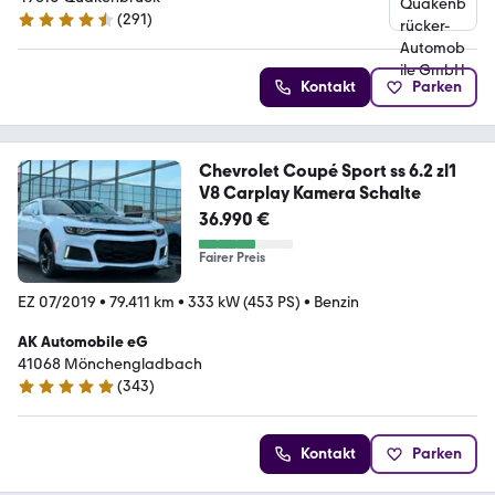
(
291
)
4.6 Sterne
Kontakt
Parken
Chevrolet Coupé Sport ss 6.2 zl1
V8 Carplay Kamera Schalte
36.990 €
Fairer Preis
EZ 07/2019
•
79.411 km
•
333 kW (453 PS)
•
Benzin
AK Automobile eG
41068 Mönchengladbach
(
343
)
4.9 Sterne
Kontakt
Parken