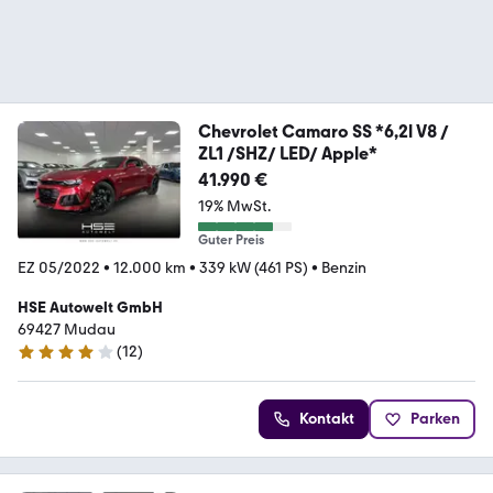
Chevrolet Camaro SS *6,2l V8 /
ZL1 /SHZ/ LED/ Apple*
41.990 €
19% MwSt.
Guter Preis
EZ 05/2022
•
12.000 km
•
339 kW (461 PS)
•
Benzin
HSE Autowelt GmbH
69427 Mudau
(
12
)
4.2 Sterne
Kontakt
Parken