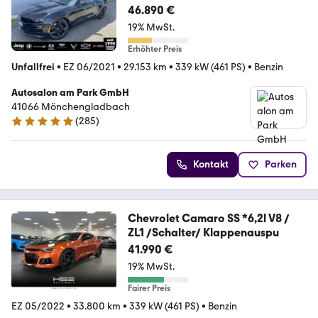
46.890 €
19% MwSt.
Erhöhter Preis
Unfallfrei
•
EZ 06/2021
•
29.153 km
•
339 kW (461 PS)
•
Benzin
Autosalon am Park GmbH
41066 Mönchengladbach
(
285
)
4.9 Sterne
Kontakt
Parken
Chevrolet Camaro SS *6,2l V8 /
ZL1 /Schalter/ Klappenauspu
41.990 €
19% MwSt.
Fairer Preis
EZ 05/2022
•
33.800 km
•
339 kW (461 PS)
•
Benzin