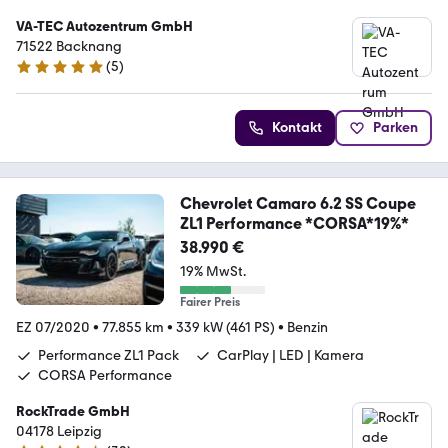
VA-TEC Autozentrum GmbH
71522 Backnang
(
5
)
4.9 Sterne
Kontakt
Parken
Chevrolet Camaro 6.2 SS Coupe
ZL1 Performance *CORSA*19%*
38.990 €
19% MwSt.
Fairer Preis
EZ 07/2020
•
77.855 km
•
339 kW (461 PS)
•
Benzin
Performance ZL1 Pack
CarPlay | LED | Kamera
CORSA Performance
RockTrade GmbH
04178 Leipzig