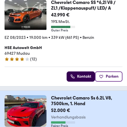
Chevrolet Camaro SS *6,2l V8 /
ZL1 /Klappenauspuff/ LED/ A
42.990 €
19% MwSt.
Guter Preis
EZ 08/2023
•
19.000 km
•
339 kW (461 PS)
•
Benzin
HSE Autowelt GmbH
69427 Mudau
(
12
)
4.2 Sterne
Kontakt
Parken
Chevrolet Camaro Ss 6.2L V8,
7500km, 1. Hand
52.000 €
Verhandlungsbasis
Fairer Preis