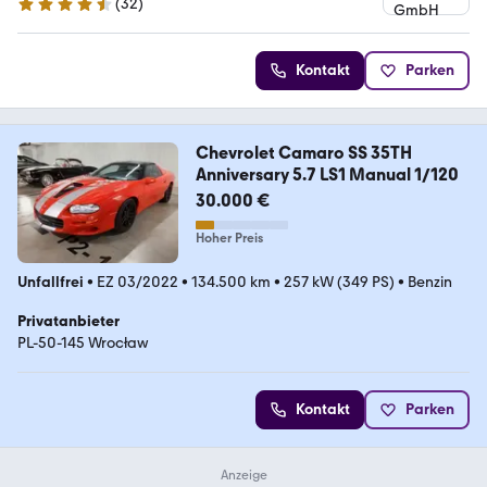
(
32
)
4.7 Sterne
Kontakt
Parken
Chevrolet Camaro SS 35TH
Anniversary 5.7 LS1 Manual 1/120
30.000 €
Hoher Preis
Unfallfrei
•
EZ 03/2022
•
134.500 km
•
257 kW (349 PS)
•
Benzin
Privatanbieter
PL-50-145 Wrocław
Kontakt
Parken