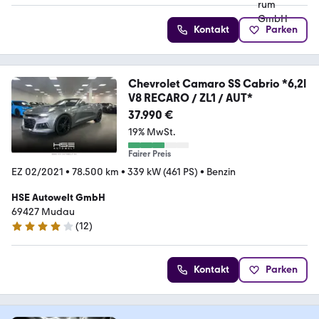
Kontakt
Parken
Chevrolet Camaro SS Cabrio *6,2l
V8 RECARO / ZL1 / AUT*
37.990 €
19% MwSt.
Fairer Preis
EZ 02/2021
•
78.500 km
•
339 kW (461 PS)
•
Benzin
HSE Autowelt GmbH
69427 Mudau
(
12
)
4.2 Sterne
Kontakt
Parken