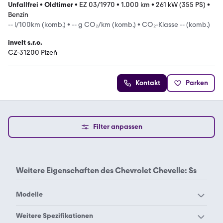
Unfallfrei
•
Oldtimer
•
EZ 03/1970
•
1.000 km
•
261 kW (355 PS)
•
Benzin
-- l/100km (komb.)
•
-- g CO₂/km (komb.)
•
CO₂-Klasse -- (komb.)
invelt s.r.o.
CZ-31200 Plzeň
Kontakt
Parken
Filter anpassen
Weitere Eigenschaften des
Chevrolet Chevelle: Ss
Modelle
Chevrolet 2500
Chevrolet Alero
Weitere Spezifikationen