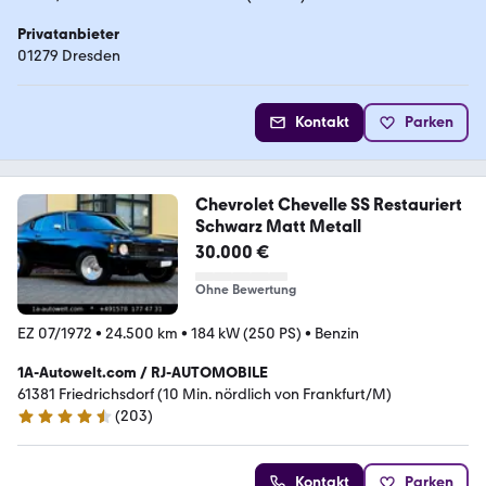
Privatanbieter
01279 Dresden
Kontakt
Parken
Chevrolet Chevelle SS Restauriert
Schwarz Matt Metall
30.000 €
Ohne Bewertung
EZ 07/1972
•
24.500 km
•
184 kW (250 PS)
•
Benzin
1A-Autowelt.com / RJ-AUTOMOBILE
61381 Friedrichsdorf (10 Min. nördlich von Frankfurt/M)
(
203
)
4.3 Sterne
Kontakt
Parken