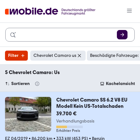
Filter
Chevrolet Camaro us
Beschädigte Fahrzeuge: 
5 Chevrolet Camaro: Us
Sortieren
Kachelansicht
Chevrolet Camaro SS 6.2 V8 EU
Modell Kein US-Totalschaden
39.700 €
Verhandlungsbasis
Erhöhter Preis
EZ 04/2019
•
86.200 km
•
333 kW (453 PS)
•
Benzin