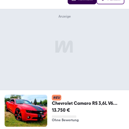
NEU
Chevrolet Camaro RS 3,6L V6
Chevrolet US Car
13.750 €
Ohne Bewertung