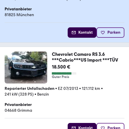
Privatanbieter
81825 München
Kontakt
Parken
Chevrolet Camaro RS 3.6
***Cabrio***US Import ***TÜV
18.500 €
Guter Preis
Reparierter Unfallschaden
•
EZ 07/2013
•
121.112 km
•
241 kW (328 PS)
•
Benzin
Privatanbieter
04668 Grimma
Kontakt
Parken