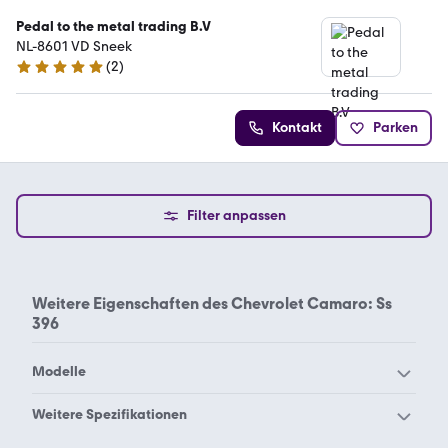
Pedal to the metal trading B.V
NL-8601 VD Sneek
(
2
)
5 Sterne
Kontakt
Parken
Filter anpassen
Weitere Eigenschaften des
Chevrolet Camaro: Ss
396
Modelle
Chevrolet 2500
Chevrolet Alero
Weitere Spezifikationen
Chevrolet Astro
Chevrolet Avalanche