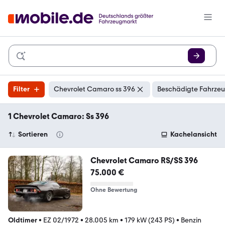
Filter
Chevrolet Camaro ss 396
Beschädigte Fahrzeu
1 Chevrolet Camaro: Ss 396
Sortieren
Kachelansicht
Chevrolet Camaro RS/SS 396
75.000 €
Ohne Bewertung
Oldtimer
•
EZ 02/1972
•
28.005 km
•
179 kW (243 PS)
•
Benzin