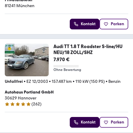
81241 München
Kontakt
Parken
Audi TT 1.8 T Roadster S-line/HU
NEU/18 ZOLL/SHZ
7.970 €
Ohne Bewertung
Unfallfrei
•
EZ 12/2003
•
157.487 km
•
110 kW (150 PS)
•
Benzin
Autohaus Portland GmbH
30629 Hannover
(
262
)
4.8 Sterne
Kontakt
Parken