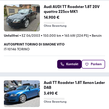
Audi AUDI TT Roadster 1.8T 20V
quattro 225cv MK1
14.900 €
Ohne Bewertung
Unfallfrei
•
EZ 06/2003
•
150.000 km
•
165 kW (224 PS)
•
Benzin
AUTOSPRINT TORINO DI SIMONE VITO
IT-10146 TORINO
Kontakt
Parken
Audi TT Roadster 1.8T Xenon Leder
DAB
3.490 €
Ohne Bewertung