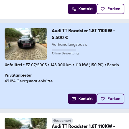
Kontakt
Parken
Audi TT Roadster 1.8T 110KW -
5.500 €
Verhandlungsbasis
Ohne Bewertung
Unfallfrei
•
EZ 07/2003
•
148.000 km
•
110 kW (150 PS)
•
Benzin
Privatanbieter
49124 Georgsmarienhütte
Kontakt
Parken
Gesponsert
Audi TT Roadster 1.8T 110KW -