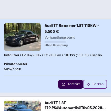
Audi TT Roadster 1.8T 110KW -
5.500 €
Verhandlungsbasis
Ohne Bewertung
Unfallfrei
•
EZ 03/2003
•
171.600 km
•
110 kW (150 PS)
•
Benzin
Privatanbieter
50937 Köln
Kontakt
Parken
Audi TT 1.8T
179.PS#Automatik#Tüv03.2028#