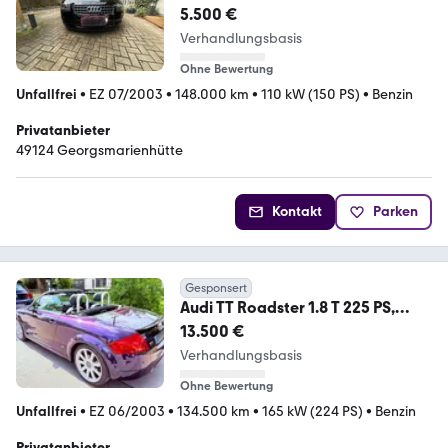
5.500 €
Verhandlungsbasis
Ohne Bewertung
Unfallfrei
•
EZ 07/2003
•
148.000 km
•
110 kW (150 PS)
•
Benzin
Privatanbieter
49124 Georgsmarienhütte
Kontakt
Parken
Gesponsert
Audi TT Roadster 1.8 T 225 PS,
Sonderfarbe Lila, Top
13.500 €
Verhandlungsbasis
Ohne Bewertung
Unfallfrei
•
EZ 06/2003
•
134.500 km
•
165 kW (224 PS)
•
Benzin
Privatanbieter