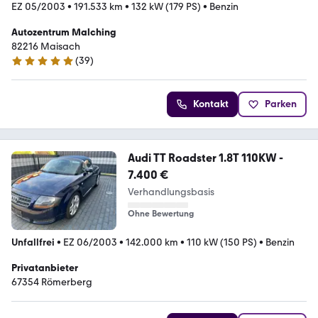
EZ 05/2003
•
191.533 km
•
132 kW (179 PS)
•
Benzin
Autozentrum Malching
82216 Maisach
(
39
)
4.8 Sterne
Kontakt
Parken
Audi TT Roadster 1.8T 110KW -
7.400 €
Verhandlungsbasis
Ohne Bewertung
Unfallfrei
•
EZ 06/2003
•
142.000 km
•
110 kW (150 PS)
•
Benzin
Privatanbieter
67354 Römerberg