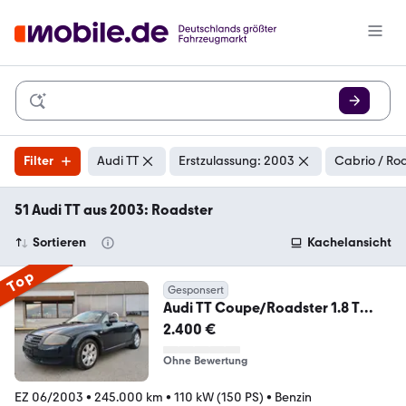
Filter
Audi TT
Erstzulassung: 2003
Cabrio / Ro
51 Audi TT aus 2003: Roadster
Sortieren
Kachelansicht
Top
Gesponsert
Audi TT Coupe/Roadster 1.8 T
Roadster
2.400 €
Ohne Bewertung
EZ 06/2003
•
245.000 km
•
110 kW (150 PS)
•
Benzin