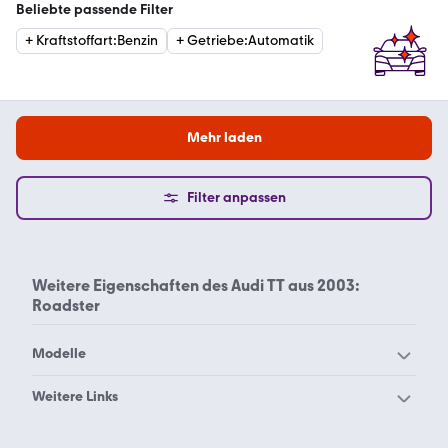
Beliebte passende Filter
+
Kraftstoffart
:
Benzin
+
Getriebe
:
Automatik
Mehr laden
Filter anpassen
Weitere Eigenschaften des
Audi TT aus 2003:
Roadster
Modelle
Audi 100
Audi 200
Weitere Links
Audi 80
Audi 90
Audi TT Cabrio 2003
Audi TT Roadster 2000