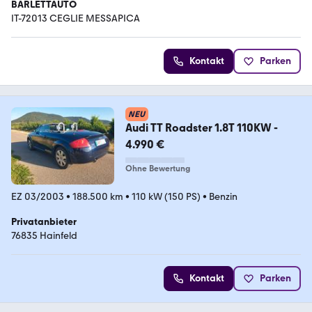
BARLETTAUTO
IT-72013 CEGLIE MESSAPICA
Kontakt
Parken
NEU
Audi TT Roadster 1.8T 110KW -
4.990 €
Ohne Bewertung
EZ 03/2003
•
188.500 km
•
110 kW (150 PS)
•
Benzin
Privatanbieter
76835 Hainfeld
Kontakt
Parken