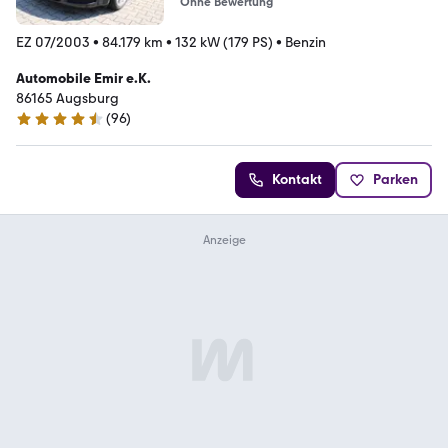
Ohne Bewertung
EZ 07/2003
•
84.179 km
•
132 kW (179 PS)
•
Benzin
Automobile Emir e.K.
86165 Augsburg
(
96
)
4.7 Sterne
Kontakt
Parken