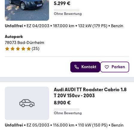
Vollleder
5.299 €
Ohne Bewertung
Unfallfrei
•
EZ 04/2003
•
187.000 km
•
132 kW (179 PS)
•
Benzin
Autopark
78073 Bad-Dürrheim
(
25
)
4.9 Sterne
Kontakt
Parken
Audi AUDI TT Roadster Cabrio 1.8
T 20V 150cv - 2003
8.900 €
Ohne Bewertung
Unfallfrei
•
EZ 05/2003
•
116.000 km
•
110 kW (150 PS)
•
Benzin