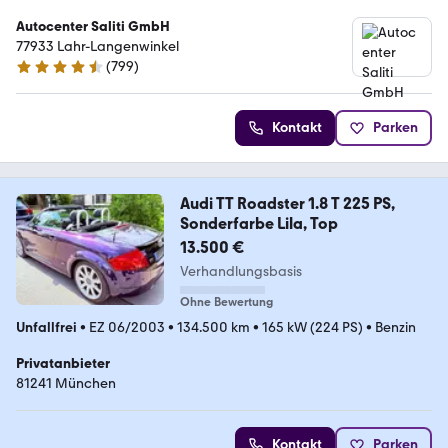
Autocenter Saliti GmbH
77933 Lahr-Langenwinkel
(
799
)
4.6 Sterne
Kontakt
Parken
Audi TT Roadster 1.8 T 225 PS,
Sonderfarbe Lila, Top
13.500 €
Verhandlungsbasis
Ohne Bewertung
Unfallfrei
•
EZ 06/2003
•
134.500 km
•
165 kW (224 PS)
•
Benzin
Privatanbieter
81241 München
Kontakt
Parken