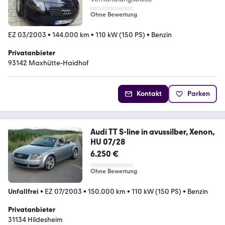
Ohne Bewertung
EZ 03/2003
•
144.000 km
•
110 kW (150 PS)
•
Benzin
Privatanbieter
93142 Maxhütte-Haidhof
Kontakt
Parken
Audi TT S-line in avussilber, Xenon,
HU 07/28
6.250 €
Ohne Bewertung
Unfallfrei
•
EZ 07/2003
•
150.000 km
•
110 kW (150 PS)
•
Benzin
Privatanbieter
31134 Hildesheim