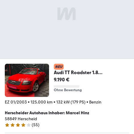
NEU
Audi TT Roadster 1.8
T*Automatik*Erst 125Tkm*Tüv
9.190 €
Neu*
Ohne Bewertung
EZ 01/2003
•
125.000 km
•
132 kW (179 PS)
•
Benzin
Herscheider Autohaus Inhaber: Marcel Hinz
58849 Herscheid
(
55
)
4.2 Sterne