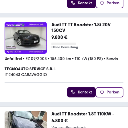
Kontakt
Parken
Audi TT TT Roadster 1.8t 20V
150CV
9.800 €
Ohne Bewertung
Unfallfrei
•
EZ 09/2003
•
156.400 km
•
110 kW (150 PS)
•
Benzin
TECNOAUTO SERVICE S.R.L.
IT-24043 CARAVAGGIO
Kontakt
Parken
Audi TT Roadster 1.8T 110KW -
6.800 €
Verhandlungsbasis