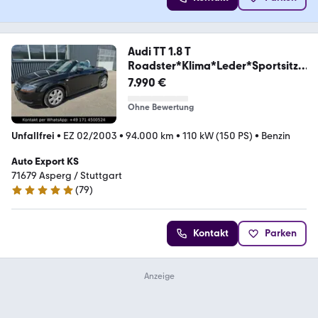
Audi TT 1.8 T
Roadster*Klima*Leder*Sportsitze
*Top
7.990 €
Ohne Bewertung
Unfallfrei
•
EZ 02/2003
•
94.000 km
•
110 kW (150 PS)
•
Benzin
Auto Export KS
71679 Asperg / Stuttgart
(
79
)
4.8 Sterne
Kontakt
Parken