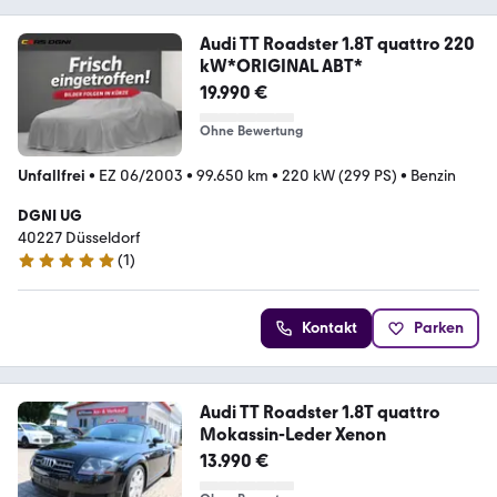
Audi TT Roadster 1.8T quattro 220
kW*ORIGINAL ABT*
19.990 €
Ohne Bewertung
Unfallfrei
•
EZ 06/2003
•
99.650 km
•
220 kW (299 PS)
•
Benzin
DGNI UG
40227 Düsseldorf
(
1
)
5 Sterne
Kontakt
Parken
Audi TT Roadster 1.8T quattro
Mokassin-Leder Xenon
13.990 €