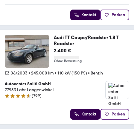
Kontakt
Parken
Audi TT Coupe/Roadster 1.8 T
Roadster
2.400 €
Ohne Bewertung
EZ 06/2003
•
245.000 km
•
110 kW (150 PS)
•
Benzin
Autocenter Saliti GmbH
77933 Lahr-Langenwinkel
(
799
)
4.6 Sterne
Kontakt
Parken